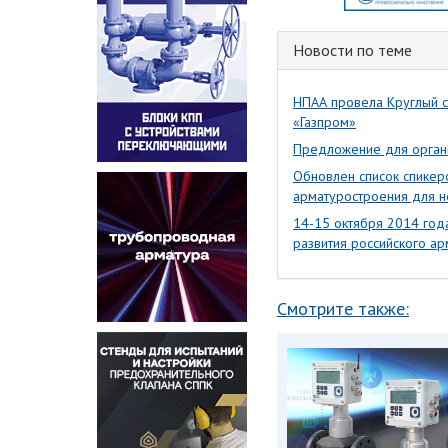
Новости по теме
НПАА провела Круглый с
«Газпром»
Предложение для органи
Обновлен список спикер
арматуростроения для н
14-15 октября 2014 год
развития российского а
Смотрите также: