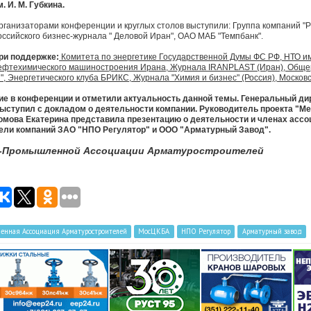
м. И. М. Губкина.
рганизаторами конференции и круглых столов выступили: Группа компаний "
оссийского бизнес-журнала " Деловой Иран", ОАО МАБ "Темпбанк".
ри поддержке:
Комитета по энергетике Государственной Думы ФС РФ, НТО им
ефтехимического машиностроения Ирана, Журнала IRANPLAST (Иран), Обще
", Энергетического клуба БРИКС, Журнала "Химия и бизнес" (Россия), Москов
е в конференции и отметили актуальность данной темы. Генеральный д
ыступил с докладом о деятельности компании. Руководитель проекта "
мова Екатерина представила презентацию о деятельности и членах ассо
ели компаний ЗАО "НПО Регулятор" и ООО "Арматурный Завод".
о-Промышленной Ассоциации Арматуростроителей
нная Ассоциация Арматуростроителей
МосЦКБА
НПО Регулятор
Арматурный завод