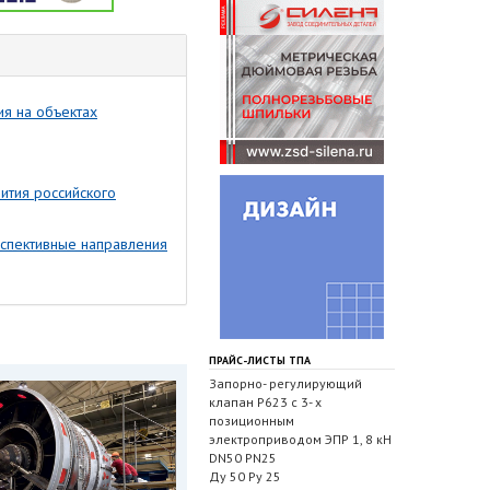
я на объектах
ития российского
рспективные направления
ПРАЙС-ЛИСТЫ ТПА
Запорно- регулирующий
клапан Р623 с 3- х
позиционным
электроприводом ЭПР 1, 8 кН
DN50 PN25
Ду 50 Ру 25