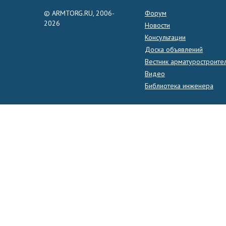
© ARMTORG.RU, 2006-
Форум
2026
Новости
Консультации
Доска объявлений
Вестник арматуростроите
Видео
Библиотека инженера