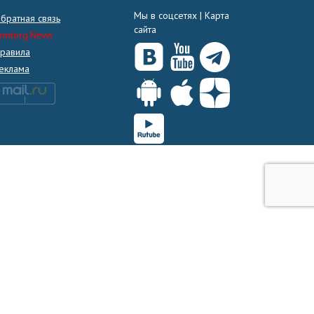
Мы в соцсетях |
Карта
братная связь
сайта
rmtorg.News
равила
еклама