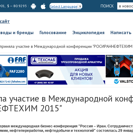
ПОИСК
в новос
901, $ — 80.9293
Select Language
▼
 сайт
аводы и бренды
Голосование
Энциклопедия
Написать
приняла участие в Международной конференции "РОСИРАННЕФТЕХИМ
а участие в Международной кон
ЕФТЕХИМ 2015"
ервая международная бизнес-конференция "Россия – Иран. Сотрудничест
имии, нефтепереработки, нефтедобычи и технологий" состоялась 29 январ