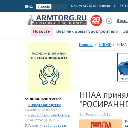
вид
6 Августа 2026г, Четверг
€ — 93.1
Весь
Новости
Вестник арматуростроителя
З
Новости
НИОКР
НПАА 
НПАА принял
АКТИВНЫЕ ТЕМЫ ФОРУМА
"РОСИРАНН
1.
Импортозамещение
mg.armtorg , 13.02.2026
10 Февраля 2015
2.
Нужна помощь по Пскову.
Юрий Петров , 09.02.2026
П
3.
Грузия и трубопроводы
х