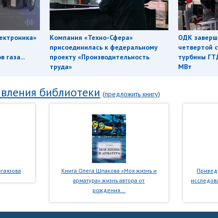
ектроника»
Компания «Техно-Сфера»
ОДК заверш
присоединилась к федеральному
четвертой с
 газа...
проекту «Производительность
турбины ГТ
труда»
МВт
вления библиотеки
(
предложить книгу
)
гаязова
Книга Олега Шпакова «Моя жизнь и
Приведе
арматура» жизнь автора от
исследова
рождения...