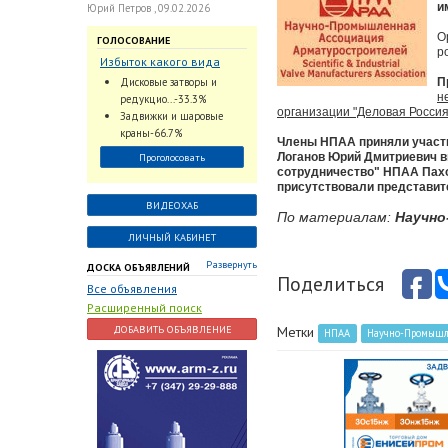
и
Юрий Петров , 09.02.2026
О
ГОЛОСОВАНИЕ
р
Избыток какого вида
трубопроводной
Дисковые затворы и
П
арматуры наблюдается
н
редукцио...-33.3%
на Российском рынке с
организации "Деловая Россия
Задвижки и шаровые
2024 по 2026 годы?
краны-66.7%
Члены НПАА приняли участи
Логанов Юрий Дмитриевич в
Проголосовать
сотрудничество" НПАА Пахо
присутствовали представит
ВИДЕОХАБ
По материалам:
Научн
ЛИЧНЫЙ КАБИНЕТ
Развернуть
ДОСКА ОБЪЯВЛЕНИЙ
Поделиться
Все объявления
Расширенный поиск
ДОБАВИТЬ ОБЪЯВЛЕНИЕ
Метки
НПАА
Научно-Промышле