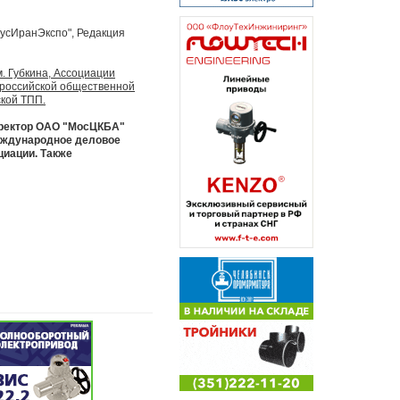
РусИранЭкспо", Редакция
. Губкина, Ассоциации
российской общественной
ской ТПП.
иректор ОАО "МосЦКБА"
Международное деловое
циации. Также