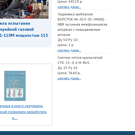
Цена: 69219 р.
смотреть далее...
Задвижка шиберная
ВЭЛСТОК VA- 013- 01- HW(N)-
ила испытания
NBR чугунная межфланцевая
ерийной газовой
штурвал с невыдвижным
штоком
Д-110М мощностью 115
Ду 50 Ру 10
Цена: 1 р.
смотреть далее...
Счетчик тепла крыльчатый
СТК- 15- 0, 6 M- BUS
Ду 15 Ру 16
Цена: 3640 р.
смотреть далее...
нные в книге результаты
ний позволили разработать
р...