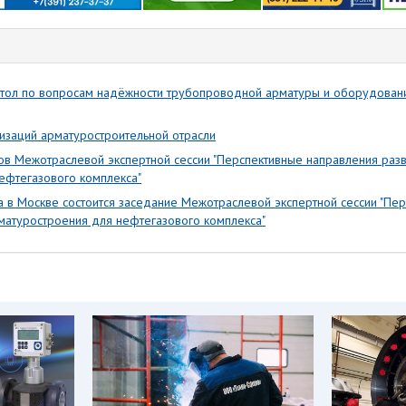
тол по вопросам надёжности трубопроводной арматуры и оборудовани
заций арматуростроительной отрасли
ов Межотраслевой экспертной сессии "Перспективные направления разв
ефтегазового комплекса"
а в Москве состоится заседание Межотраслевой экспертной сессии "Пе
рматуростроения для нефтегазового комплекса"