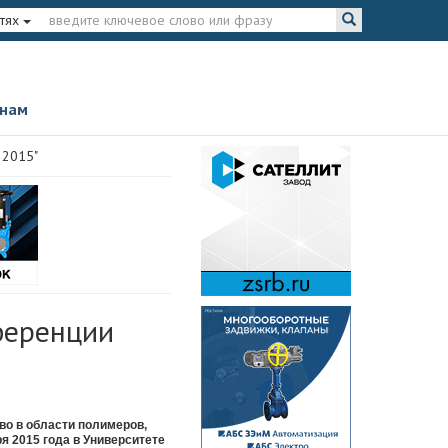
тях
 нам
 2015"
ференции
во в области полимеров,
я 2015 года в Университете