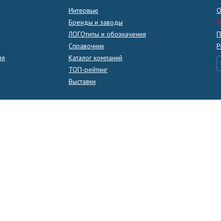
Интервью
О
Бренды и заводы
A
ЛОГОтипы и обозначения
П
Справочник
Р
ля
Каталог компаний
ТОП-рейтинг
Выставки