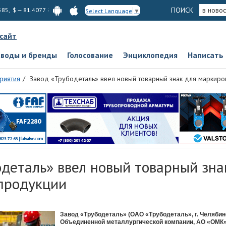
ПОИСК
в новос
585, $ — 81.4077
Select Language
▼
 сайт
аводы и бренды
Голосование
Энциклопедия
Написать
риятия
Завод «Трубодеталь» ввел новый товарный знак для маркиро
одеталь» ввел новый товарный зна
продукции
Завод «Трубодеталь» (ОАО «Трубодеталь», г. Челябинс
Объединенной металлургической компании, АО «ОМК», 