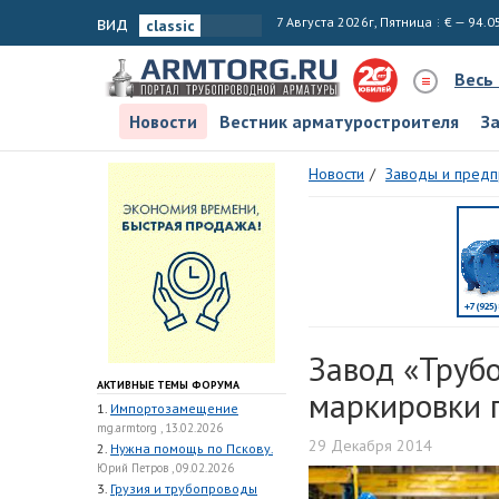
вид
7 Августа 2026г, Пятница
€ — 94.0
Весь
Новости
Вестник арматуростроителя
З
Новости
Заводы и предп
Завод «Труб
АКТИВНЫЕ ТЕМЫ ФОРУМА
маркировки 
1.
Импортозамещение
mg.armtorg , 13.02.2026
29 Декабря 2014
2.
Нужна помощь по Пскову.
Юрий Петров , 09.02.2026
3.
Грузия и трубопроводы