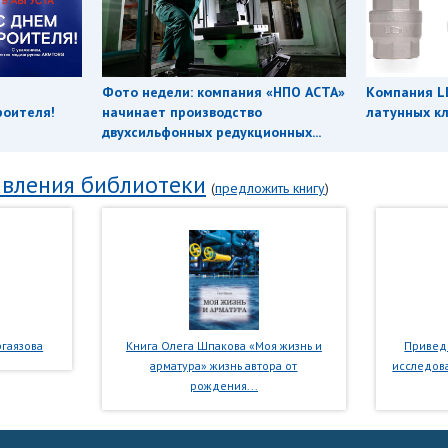
Фото недели: компания «НПО АСТА»
Компания L
роителя!
начинает производство
латунных кл
двухсильфонных редукционных...
вления библиотеки
(
предложить книгу
)
гаязова
Книга Олега Шпакова «Моя жизнь и
Приведе
арматура» жизнь автора от
исследова
рождения...