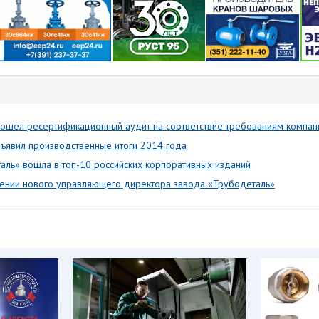
ошел ресертификационный аудит на соответствие требованиям компан
ъявил производственные итоги 2014 года
таль» вошла в топ-10 российских корпоративных изданий
ении нового управляющего директора завода «Трубодеталь»