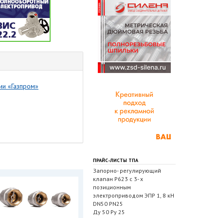
ии «Газпром»
ПРАЙС-ЛИСТЫ ТПА
Запорно- регулирующий
клапан Р623 с 3- х
позиционным
электроприводом ЭПР 1, 8 кН
DN50 PN25
Ду 50 Ру 25