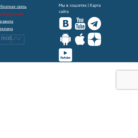
Мы в соцсетях |
Карта
братная связь
сайта
rmtorg.News
равила
еклама