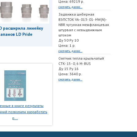
Цена: 69219 р.
смотреть далее...
Задвижка шиберная
ВЭЛСТОК VA- 013- 01- HW(N)-
NBR чугунная межфланцевая
D расширила линейку
штурвал с невыдвижным
апанов LD Pride
штоком
Ду 50 Ру 10
Цена: 1 р.
смотреть далее...
Счетчик тепла крыльчатый
СТК- 15- 0, 6 M- BUS
Ду 15 Ру 16
Цена: 3640 р.
смотреть далее...
нные в книге результаты
ний позволили разработать
р...