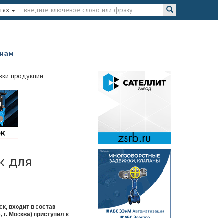
тях
 нам
вки продукции
к для
к, входит в состав
г. Москва) приступил к