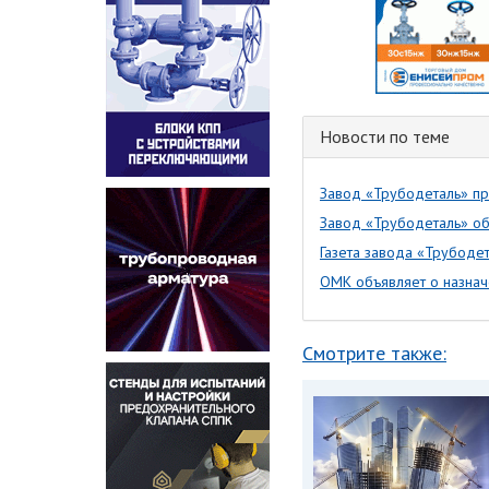
Новости по теме
Завод «Трубодеталь» пр
Завод «Трубодеталь» об
Газета завода «Трубоде
ОМК объявляет о назнач
Смотрите также: