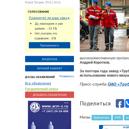
Юрий Петров , 09.02.2026
ГОЛОСОВАНИЕ
Планирует ли ваш завод
использовать
Да, планируем и уже
промышленный
делаем ...-33.3%
интеллект и цифровые
Нет, считаем, что
заказы для ускорения
справляем...-0%
обработки заказов и
Проголосовать
оперативной отгрузки
продукции конечному
потребителю?
высококачественную продук
ВИДЕОХАБ
Андрей Коротков.
ЛИЧНЫЙ КАБИНЕТ
За полтора года завод «Тр
использование нового визу
Развернуть
ДОСКА ОБЪЯВЛЕНИЙ
Все объявления
Пресс-служба
ОАО «Тру
Расширенный поиск
ДОБАВИТЬ ОБЪЯВЛЕНИЕ
Поделиться
Метки
Трубодеталь
ОМК
к