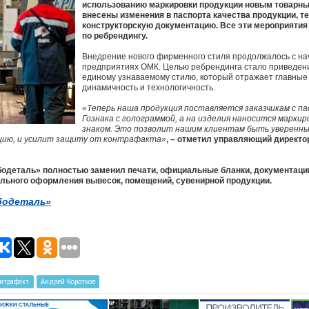
использованию маркировки продукции новым товарны
внесены изменения в паспорта качества продукции, т
конструкторскую документацию. Все эти мероприятия
по ребрендингу.
Внедрение нового фирменного стиля продолжалось с нач
предприятиях ОМК. Целью ребрендинга стало приведени
единому узнаваемому стилю, который отражает главные
динамичность и технологичность.
«Теперь наша продукция поставляется заказчикам с п
Гознака с голограммой, а на изделия наносится марки
знаком. Это позволит нашим клиентам быть уверенн
цию, и усилит защиту от контрафакта»
, – отметил управляющий директо
убодеталь» полностью заменил печати, официальные бланки, документаци
ального оформления вывесок, помещений, сувенирной продукции.
бодеталь»
онтрафакт
Андрей Коротков