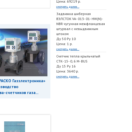
Цена: 69219 р.
смотреть далее...
Задвижка шиберная
ВЭЛСТОК VA- 013- 01- HW(N)-
NBR чугунная межфланцевая
штурвал с невыдвижным
штоком
Ду 50 Ру 10
Цена: 1 р.
смотреть далее...
Счетчик тепла крыльчатый
СТК- 15- 0, 6 M- BUS
Ду 15 Ру 16
Цена: 3640 р.
смотреть далее...
РАСКО Газэлектроника»
изводство
а-счетчиков газа...