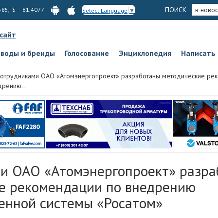
ПОИСК
в новос
585, $ — 81.4077
Select Language
▼
 сайт
аводы и бренды
Голосование
Энциклопедия
Написать
отрудниками ОАО «Атомэнергопроект» разработаны методические ре
дрению...
и ОАО «Атомэнергопроект» разра
е рекомендации по внедрению
енной системы «Росатом»