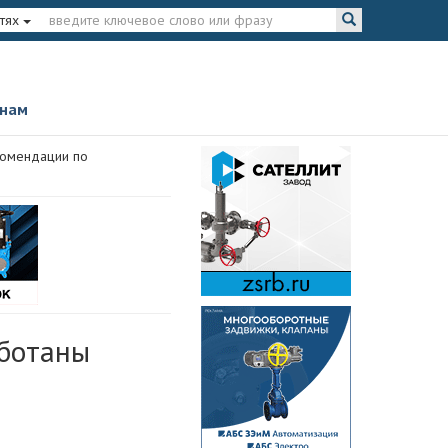
тях
 нам
комендации по
ботаны