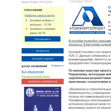
7 Ноября 2014
Юрий Петров , 09.02.2026
С
ГОЛОСОВАНИЕ
п
к
Избыток какого вида
трубопроводной
Дисковые затворы и
В
арматуры наблюдается
редукцио...-33.3%
в
на Российском рынке с
Задвижки и шаровые
в
2024 по 2026 годы?
краны-66.7%
п
Проголосовать
В пособии подробно описывае
процесса. В Методике содер
ВИДЕОХАБ
Основой пособия стал практи
АЭС-2. Данные собирались в 
ЛИЧНЫЙ КАБИНЕТ
рекомендациями, является у
предприятиях Госкорпорации
Развернуть
ДОСКА ОБЪЯВЛЕНИЙ
По мнению куратора проекта
Все объявления
Парамонова, интеграция ин
Расширенный поиск
зарубежными разработчика
ДОБАВИТЬ ОБЪЯВЛЕНИЕ
практиками, технологиями и
«Внедрение в строительных
деятельности и повышению
пользы от наметившейся в 
Рекомендации обеспечивают
успешного решения задач п
монтажных работ на объект