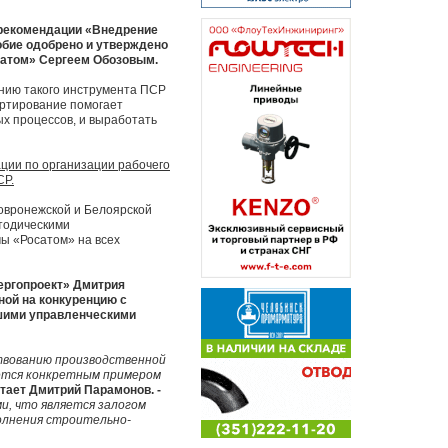
 рекомендации «Внедрение
обие одобрено и утверждено
сатом» Сергеем Обозовым.
нию такого инструмента ПСР
артирование помогает
х процессов, и выработать
ции по организации рабочего
СР.
вовронежской и Белоярской
етодическими
ы «Росатом» на всех
нергопроект» Дмитрия
ной на конкуренцию с
шими управленческими
твованию производственной
ется конкретным примером
итает Дмитрий Парамонов. -
и, что является залогом
олнения строительно-