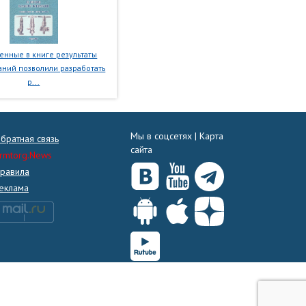
нные в книге результаты
ний позволили разработать
р...
Мы в соцсетях |
Карта
братная связь
сайта
rmtorg.News
равила
еклама