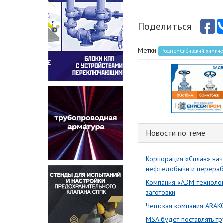
Поделиться
Метки
РосатомСибирский химиче
Новости по теме
Корпорация «Сплав» нач
нефтедобычи и перерабо
Компания «АЭМ-технолог
заготовки
Чешская компания ARAKO
MSA будет поставлять т