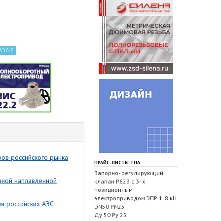
 АЭС-2
ов российского рынка
ПРАЙС-ЛИСТЫ ТПА
Запорно- регулирующий
нной наплавленной
клапан Р623 с 3- х
позиционным
электроприводом ЭПР 1, 8 кН
я российских АЭС
DN50 PN25
Ду 50 Ру 25