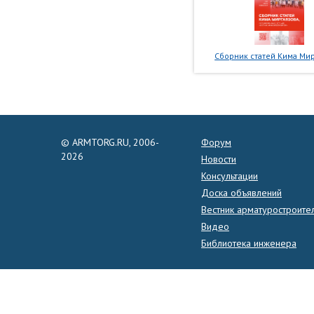
Сборник статей Кима Мир
© ARMTORG.RU, 2006-
Форум
2026
Новости
Консультации
Доска объявлений
Вестник арматуростроите
Видео
Библиотека инженера