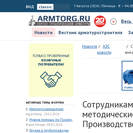
вид
7 Августа 2026г, Пятница
€ — 94.0
Весь
Новости
Вестник арматуростроителя
З
Новости
АЭС
С
новости
вне
Сотрудникам
АКТИВНЫЕ ТЕМЫ ФОРУМА
1.
Импортозамещение
методически
mg.armtorg , 13.02.2026
2.
Нужна помощь по Пскову.
Производств
Юрий Петров , 09.02.2026
3.
Грузия и трубопроводы