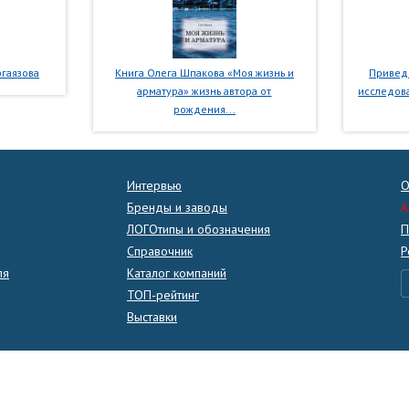
гаязова
Книга Олега Шпакова «Моя жизнь и
Приведе
арматура» жизнь автора от
исследова
рождения...
Интервью
О
Бренды и заводы
A
ЛОГОтипы и обозначения
П
Справочник
Р
ля
Каталог компаний
ТОП-рейтинг
Выставки