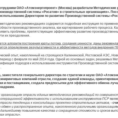
отрудники ОАО «Атомэнергопроект» (Москва) разработали Методические
роизводственной системы «Росатом» в строительных организациях». Пос
 использованию Директором по развитию Производственной системы «Ро
 методических рекомендациях содержится подробная инструкция по примене
 области производственного анализа, как картирование рабочего процесса. К
ыявить проблемы, препятствующие эффективному развитию производственны
ути их преодоления.
тся алгоритм построения карты потока, создания ценности, даны рекоменда
жится определение результативности и эффективности методов внедрения П
ческий опыт, накопленный на строящихся Калининской, Ростовской АЭС, Но
период с февраля по май 2014 года. Одной из основных задач, решаемых М
нифиация подходов к использованию инструментов Производственной систем
.
, заместителя генерального директора по стратегии и науке ОАО «Атомэ
жиниринговых компаний отрасли, создание единой команды, ориентирован
ми и поставщиками, создала предпосылки для эффективного обмена луч
 кадрами.
 организациях отрасли единых методических рекомендаций по совершенс
 операционной эффективности с использованием инструментов ПСР явля
отрасли тенденции к консолидации проектно-строительных активов,
- сч
 обмен и распространение опыта, накопленного различными организациям
о дальнейшему повышению качества и сокращению стоимости и сроков вып
ах отрасли».