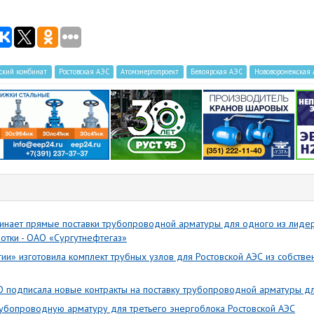
ский комбинат
Ростовская АЭС
Атомэнергопроект
Белоярская АЭС
Нововоронежская
инает прямые поставки трубопроводной арматуры для одного из лидер
тки - ОАО «Сургутнефтегаз»
ии» изготовила комплект трубных узлов для Ростовской АЭС из собстве
 подписала новые контракты на поставку трубопроводной арматуры дл
рубопроводную арматуру для третьего энергоблока Ростовской АЭС