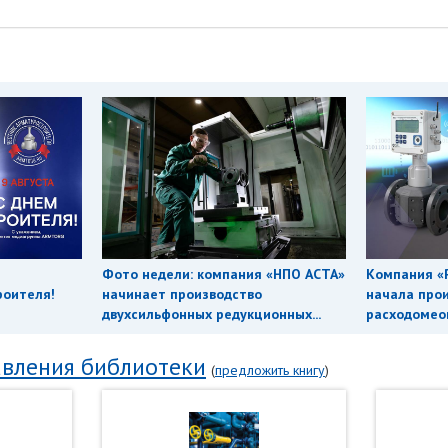
Фото недели: компания «НПО АСТА»
Компания «
роителя!
начинает производство
начала про
двухсильфонных редукционных...
расходомеов
вления библиотеки
(
предложить книгу
)