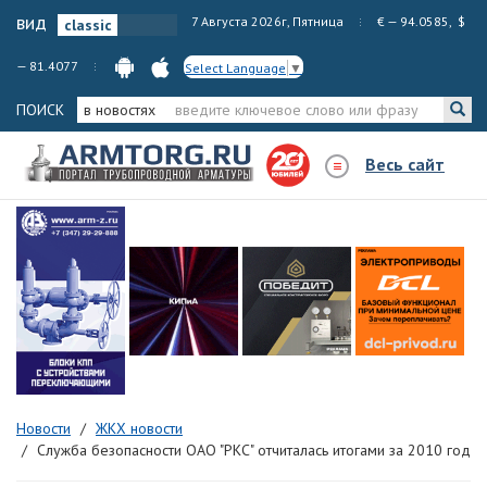
вид
7 Августа 2026г, Пятница
€ — 94.0585, $
— 81.4077
Select Language
▼
ПОИСК
в новостях
Весь сайт
Новости
ЖКХ новости
Служба безопасности ОАО "РКС" отчиталась итогами за 2010 год