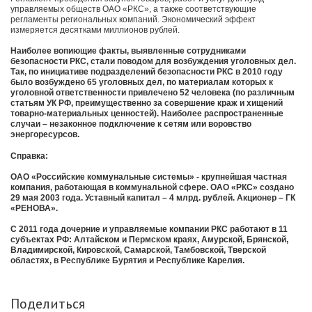
управляемых обществ ОАО «РКС», а также соответствующие
регламенты региональных компаний. Экономический эффект
измеряется десятками миллионов рублей.
Наиболее вопиющие факты, выявленные сотрудниками
безопасности РКС, стали поводом для возбуждения уголовных дел.
Так, по инициативе подразделений безопасности РКС в 2010 году
было возбуждено 65 уголовных дел, по материалам которых к
уголовной ответственности привлечено 52 человека (по различным
статьям УК РФ, преимущественно за совершение краж и хищений
товарно-материальных ценностей). Наиболее распространенные
случаи – незаконное подключение к сетям или воровство
энергоресурсов.
Справка:
ОАО «Российские коммунальные системы» - крупнейшая частная
компания, работающая в коммунальной сфере. ОАО «РКС» создано
29 мая 2003 года. Уставный капитал – 4 млрд. рублей. Акционер – ГК
«РЕНОВА».
С 2011 года дочерние и управляемые компании РКС работают в 11
субъектах РФ: Алтайском и Пермском краях, Амурской, Брянской,
Владимирской, Кировской, Самарской, Тамбовской, Тверской
областях, в Республике Бурятия и Республике Карелия.
Поделиться