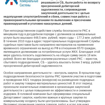
решавшихся СБ, были работа по возврату
просроченной дебиторской
задолженности, сопровождение
закупочной деятельности с целью
недопущения злоупотреблений и сбоев, совместная работа с
правоохранительными органами по выявлению и пресечению
правонарушений и уголовно наказуемых деяний.
При непосредственном содействии службы безопасности РКС в
минувшем году в досудебном порядке с должников за коммунальные
услуги было взыскано 448,5 млн. рублей, через суды – 177,3 млн. рублей.
В течение 2010 года в адрес территориальных подразделений Службы
судебных приставов было направлено материалов на применение
временного ограничения на выезд из РФ в отношении 6570 граждан,
являющихся должниками за потребленные услуги ЖКХ. Благодаря этой
мере удалось погасить задолженность на общую сумму около 18 млн.
рублей. Всего же благодаря усилиям различных служб РКС – юристов,
сбытового подразделения, СБ – удалось взыскать более 3 млрд. рублей
просроченной дебиторской задолженности.
Особое направление деятельности – контроль закупок. В прошлом году
подразделения безопасности группы РКС приняли участие в подготовке
и проведении 4421 тендера (конкурсов) на размещение подрядных
работ и закупку товарно-материальных ценностей. В этот период
произошли значительные изменения в организации закупочной
деятельности с целью повышения ее эффективности и снижения
издержек. В головной компании был сформирован специальный
Департамент закупок, наиболее важные и крупные закупки по
коммунальному холдингу были централизованы. Был утвержден
Регламент проведения закупок товаров, работ и услуг для нужд