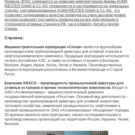
Привода ЭПАС собираются из немецких комплектующих фирмы AUMA
RIESTER GmbH & Co. KG, проверяются и настраиваются на уникальных
стендах, сертифицированных AUMA RIESTER GmbH & Co. KG , что
позволяет поддерживать качество приводов на очень высоком уровне,
которое позволяет поставлять привода как на все действующие и
строящиеся атомные станции в РФ, так и в Европу, Китай и другие
страны.
Справка:
Машиностроительная корпорация «Сплав»
является крупнейшим
производителем трубопроводной арматуры для атомной отрасли и
нефтегазохимического комплекса. Продукция корпорации используется
на всех российских АЭС, а также на атомных станциях в Болгарии,
Венгрии, Индии, Иране, Китае, Литве и Украине. Производственные
мощности корпорации расположены в Великом Новгороде и Старой
Руссе.
Компания ARACO – производитель промышленной арматуры для
атомных установок и прочих технологических комплексов.
Входит в
ОАО «Атомэнергомаш» - машиностроительный дивизион
государственной корпорации «Росатом». Основной вид деятельности –
производство трубопроводной арматуры для атомной энергетики,
теплового хозяйства, химической промышленности, нефтехимии и
газовой промышленности. ОАО «Атомэнергомаш» объединяет порядка
30 крупных проектно-конструкторских, научно-исследовательских и
производственных организаций на территории России, Украины, Чехии,
Венгрии.