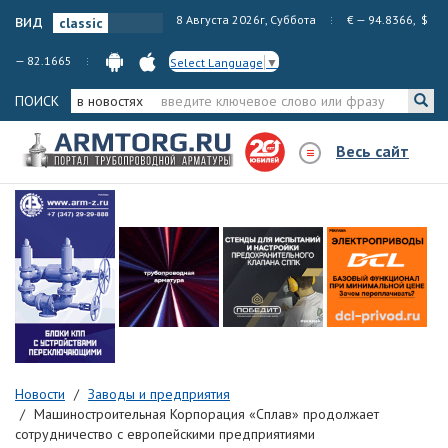
вид
8 Августа 2026г, Суббота
€ — 94.8366, $
— 82.1665
Select Language
▼
ПОИСК
в новостях
Весь сайт
Новости
Заводы и предприятия
Машиностроительная Корпорация «Сплав» продолжает
сотрудничество с европейскими предприятиями