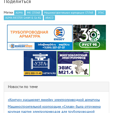
Поделиться
Метки
AUMA
МК СПЛАВ
Машиностроительная корпорация СПЛАВ
ЭПАС
AUMA RIESTER GmbH & Co. KG
ARACO
Новости по теме
«Контур» расширяет линейку электроприводной арматуры
Машиностроительной корпорации «Сплав» была отгружена
крупная партия электроприводов для трубопроводной