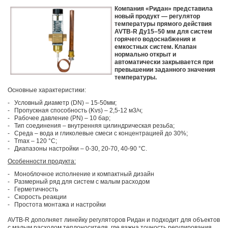
Компания «Ридан» представила
новый продукт — регулятор
температуры прямого действия
AVTB-R Ду15–50 мм для систем
горячего водоснабжения и
емкостных систем. Клапан
нормально открыт и
автоматически закрывается при
превышении заданного значения
температуры.
Основные характеристики:
- Условный диаметр (DN) – 15-50мм;
- Пропускная способность (Kvs) – 2,5-12 м3/ч;
- Рабочее давление (PN) – 10 бар;
- Тип соединения – внутренняя цилиндрическая резьба;
- Среда – вода и гликолевые смеси с концентрацией до 30%;
- Тmах – 120 °С;
- Диапазоны настройки – 0-30, 20-70, 40-90 °C.
Особенности продукта:
- Моноблочное исполнение и компактный дизайн
- Размерный ряд для систем с малым расходом
- Герметичность
- Скорость реакции
- Простота монтажа и настройки
AVTB-R дополняет линейку регуляторов Ридан и подходит для объектов
с малым расходом теплоносителя, где важна точность регулирования.