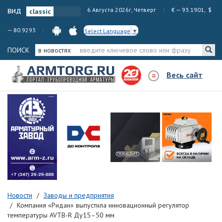
вид
6 Августа 2026г, Четверг
€ — 93.1901, $
— 80.9293
Select Language
▼
ПОИСК
в новостях
Весь сайт
Новости
Заводы и предприятия
Компания «Ридан» выпустила инновационный регулятор
температуры AVTB-R Ду15–50 мм