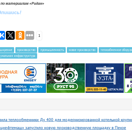
 по материалам «Ридан»
дпишись
!
1
сширение
производство
промышленность
новое производство
теплообменное оборуд
унальная инфраструктура
вила теплообменники Ду 400 для модернизированной котельной крупн
цнефтемаш» запустило новую производственную площадку в Пензе