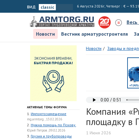
вид
6 Августа 2026г, Четверг
€ — 93.1
Весь
Новости
Вестник арматуростроителя
З
Новости
Заводы и предп
АКТИВНЫЕ ТЕМЫ ФОРУМА
Компания «Р
1.
Импортозамещение
площадку в 
mg.armtorg , 13.02.2026
2.
Нужна помощь по Пскову.
Юрий Петров , 09.02.2026
1 Июня 2026
3.
Грузия и трубопроводы