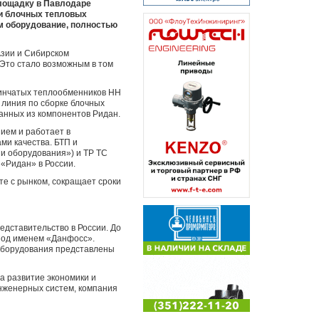
лощадку в Павлодаре
 и блочных тепловых
м оборудование, полностью
Азии и Сибирском
 Это стало возможным в том
инчатых теплообменников НН
 линия по сборке блочных
ранных из компонентов Ридан.
ием и работает в
ми качества. БТП и
и оборудования») и ТР ТС
 «Ридан» в России.
те с рынком, сокращает сроки
едставительство в России. До
под именем «Данфосс».
оборудования представлены
а развитие экономики и
нженерных систем, компания