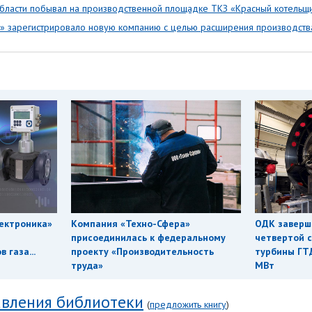
области побывал на производственной площадке ТКЗ «Красный котельщ
» зарегистрировало новую компанию с целью расширения производств
ектроника»
Компания «Техно-Сфера»
ОДК заверш
присоединилась к федеральному
четвертой с
 газа...
проекту «Производительность
турбины ГТ
труда»
МВт
вления библиотеки
(
предложить книгу
)