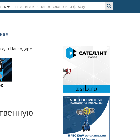
тях
 нам
дку в Павлодаре
ственную