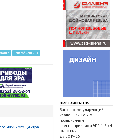
ование
Теплообменники
ПРАЙС-ЛИСТЫ ТПА
Запорно- регулирующий
клапан Р623 с 3- х
позиционным
электроприводом ЭПР 1, 8 кН
ого научного центра
DN50 PN25
Ду 50 Ру 25