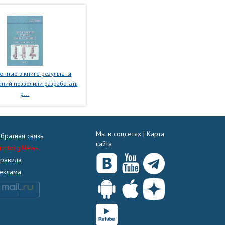
нные в книге результаты
ний позволили разработать
р...
Мы в соцсетях |
Карта
братная связь
сайта
rmtorg.News
равила
еклама