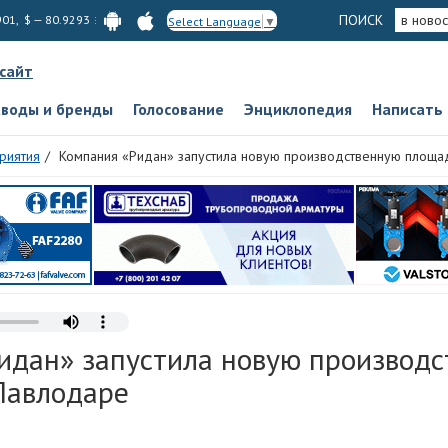
ПОИСК
в новос
901, $ — 80.9293
Select Language
▼
 сайт
аводы и бренды
Голосование
Энциклопедия
Написать
риятия
Компания «Ридан» запустила новую производственную площа
идан» запустила новую производ
Павлодаре