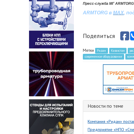
Пресс-служба МГ ARMTORG
ARMTORG
в
MAX
,
по
Поделиться
Метки
Ридан
Казахстан
ра
современное оборудование
комм
Новости по теме
Компания «Ридан» поста
Предприятие «НПО «Спе