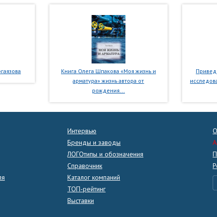
гаязова
Книга Олега Шпакова «Моя жизнь и
Приведе
арматура» жизнь автора от
исследова
рождения...
Интервью
О
Бренды и заводы
A
ЛОГОтипы и обозначения
П
Справочник
Р
ля
Каталог компаний
ТОП-рейтинг
Выставки