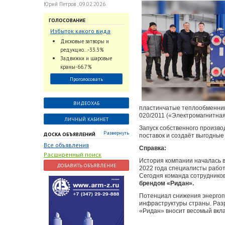
Юрий Петров , 09.02.2026
ГОЛОСОВАНИЕ
Избыток какого вида
трубопроводной
Дисковые затворы и
арматуры наблюдается
редукцио...-33.3%
на Российском рынке с
Задвижки и шаровые
2024 по 2026 годы?
краны-66.7%
Проголосовать
ВИДЕОХАБ
пластинчатые теплообменник
020/2011 («Электромагнитная
ЛИЧНЫЙ КАБИНЕТ
Запуск собственного произво
Развернуть
ДОСКА ОБЪЯВЛЕНИЙ
поставок и создаёт выгодные
Все объявления
Справка:
Расширенный поиск
История компании началась в
ДОБАВИТЬ ОБЪЯВЛЕНИЕ
2022 года специалисты рабо
Сегодня команда сотруднико
брендом «Ридан».
Потенциал снижения энергоп
инфраструктуры страны. Раз
«Ридан» вносит весомый вкла