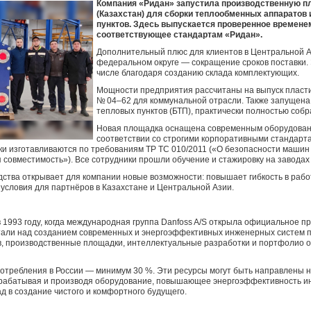
Компания «Ридан» запустила производственную п
(Казахстан) для сборки теплообменных аппаратов
пунктов. Здесь выпускается проверенное времене
соответствующее стандартам «Ридан».
Дополнительный плюс для клиентов в Центральной 
федеральном округе — сокращение сроков поставки.
числе благодаря созданию склада комплектующих.
Мощности предприятия рассчитаны на выпуск пласт
№ 04–62 для коммунальной отрасли. Также запущена
тепловых пунктов (БТП), практически полностью соб
Новая площадка оснащена современным оборудован
соответствии со строгими корпоративными стандарта
и изготавливаются по требованиям ТР ТС 010/2011 («О безопасности машин 
 совместимость»). Все сотрудники прошли обучение и стажировку на заводах
дства открывает для компании новые возможности: повышает гибкость в рабо
 условия для партнёров в Казахстане и Центральной Азии.
 1993 году, когда международная группа Danfoss A/S открыла официальное пр
тали над созданием современных и энергоэффективных инженерных систем 
в, производственные площадки, интеллектуальные разработки и портфолио 
отребления в России — минимум 30 %. Эти ресурсы могут быть направлены н
рабатывая и производя оборудование, повышающее энергоэффективность и
д в создание чистого и комфортного будущего.