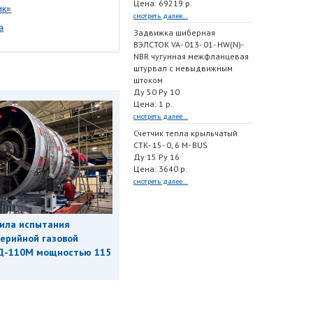
Цена: 69219 р.
ик»
смотреть далее...
а
Задвижка шиберная
ВЭЛСТОК VA- 013- 01- HW(N)-
NBR чугунная межфланцевая
штурвал с невыдвижным
штоком
Ду 50 Ру 10
Цена: 1 р.
смотреть далее...
Счетчик тепла крыльчатый
СТК- 15- 0, 6 M- BUS
Ду 15 Ру 16
Цена: 3640 р.
смотреть далее...
ила испытания
ерийной газовой
Д-110М мощностью 115