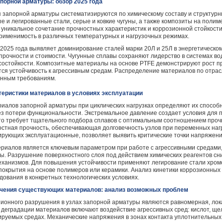
орной арматуры: обзор 2025 года
запорной арматуры систематизируются по химическому составу и структур
е и легированные стали, серые и ковкие чугуны, а также композиты на полим
уникальное сочетание прочностных характеристик и коррозионной стойкост
рименимость в различных температурных и нагрузочных режимах.
025 года выявляет доминирование сталей марки 20Л и 25Л в энергетическом
рочности и стоимости. Чугунные сплавы сохраняют лидерство в системах во
осостойкости. Композитные материалы на основе PTFE демонстрируют рост п
ся устойчивость к агрессивным средам. Распределение материалов по отрас
онным требованиям.
теристики материалов в условиях эксплуатации
риалов запорной арматуры при циклических нагрузках определяют их способ
з потери функциональности. Экстремальное давление создает условия для 
то требует тщательного подбора сплавов с оптимальным соотношением прочн
стная прочность, обеспечивающая долговечность узлов при переменных нагр
ирующих эксплуатационные, позволяет выявить критические точки напряжени
ериалов является ключевым параметром при работе с агрессивными средами,
. Разрушение поверхностного слоя под действием химических реагентов сн
еханизмов. Для повышения устойчивости применяют легирование стали хромо
покрытия на основе полимеров или керамики. Анализ кинетики коррозионных
дования в конкретных технологических условиях.
ичения существующих материалов: анализ возможных проблем
ионного разрушения в узлах запорной арматуры являются равномерная, лок
деградации материалов включают воздействие агрессивных сред: кислот, щел
ируемых средах. Механические напряжения в зонах контакта уплотнительных