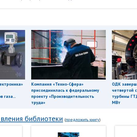
ектроника»
Компания «Техно-Сфера»
ОДК заверш
присоединилась к федеральному
четвертой с
 газа...
проекту «Производительность
турбины ГТ
труда»
МВт
вления библиотеки
(
предложить книгу
)