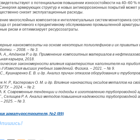
видетельствуют о потенциальном повышении износостойкости на 40–60 % п
инергия армирующих структур и новых антикоррозионных покрытий может у
ущественно снизит эксплуатационные расходы.
ние многослойных композитов и интеллектуальных систем мониторинга сос
ода от реактивного к предиктивному обслуживанию промышленной арматуры
ные риски и оптимизирует ресурсозатраты.
имерные нанокомпозиты на основе некоторых полиолефинов и их привитых 
тки. – 2008. – № 3.
в А. А., Атданов Р. и др. Применение композитных материалов в нефтегазо
ная карьера, 2018.
. Физические закономерности влияния характеристик наполнителя на трибо
/ Известия высших учебных заведений. Физика. – 2021. – № 9.
. С., Кушнаренко Е. В. и др. Анализ причин отказов оборудования и трубопров
чук Н. Р., Касперович О. М. и др. Влияние наночастиц оксидов металлов на с
БГТУ. – 2024. – № 2.
 А. К. Современные тенденции и подходы к изготовлению трубопроводной а
Ю. Г., Селищев Р. А. Анализ методов повышения надежности трубопроводной
– 2025. – № 3.
ик арматуростроителя, №2 (89)
одпишись!