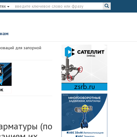
тях
 нам
новаций для запорной
арматуры (по
ванием их