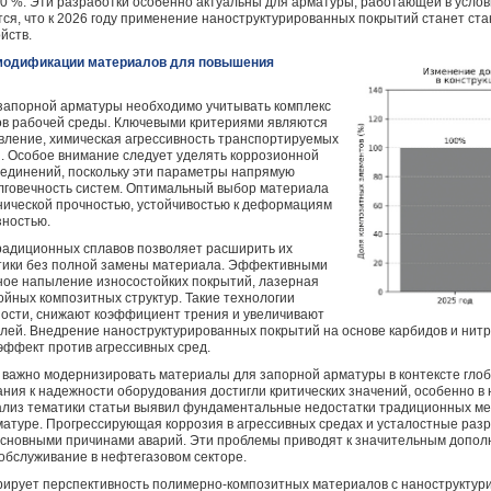
 %. Эти разработки особенно актуальны для арматуры, работающей в услов
ся, что к 2026 году применение наноструктурированных покрытий станет ста
йств.
 модификации материалов для повышения
запорной арматуры необходимо учитывать комплекс
в рабочей среды. Ключевыми критериями являются
вление, химическая агрессивность транспортируемых
и. Особое внимание следует уделять коррозионной
оединений, поскольку эти параметры напрямую
олговечность систем. Оптимальный выбор материала
нической прочностью, устойчивостью к деформациям
зностью.
адиционных сплавов позволяет расширить их
тики без полной замены материала. Эффективными
ое напыление износостойких покрытий, лазерная
ойных композитных структур. Такие технологии
ости, снижают коэффициент трения и увеличивают
алей. Внедрение наноструктурированных покрытий на основе карбидов и нит
ффект против агрессивных сред.
и важно модернизировать материалы для запорной арматуры в контексте гло
вания к надежности оборудования достигли критических значений, особенно в
ализ тематики статьи выявил фундаментальные недостатки традиционных ме
матуре. Прогрессирующая коррозия в агрессивных средах и усталостные раз
основными причинами аварий. Эти проблемы приводят к значительным допол
обслуживание в нефтегазовом секторе.
трирует перспективность полимерно-композитных материалов с наноструктур