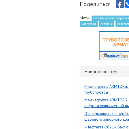
Поделиться
Метки
Вестник Арматуростроите
материалы
развитие
материа
Новости по теме
Медиагруппа ARMTORG. У
трубопровод
Медиагруппа ARMTORG. 
нефтегазохимической вы
О возможностях и необх
шарового запорного кра
«Нефтегаз-2021». Закл