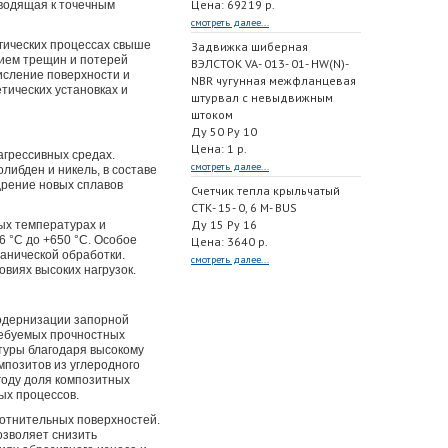
Цена: 69219 р.
иводящая к точечным
смотреть далее...
гических процессах свыше
Задвижка шиберная
ием трещин и потерей
ВЭЛСТОК VA- 013- 01- HW(N)-
исление поверхности и
NBR чугунная межфланцевая
тических установках и
штурвал с невыдвижным
штоком
Ду 50 Ру 10
Цена: 1 р.
агрессивных средах.
смотреть далее...
либден и никель, в составе
дрение новых сплавов
Счетчик тепла крыльчатый
СТК- 15- 0, 6 M- BUS
Ду 15 Ру 16
ых температурах и
 °C до +650 °C. Особое
Цена: 3640 р.
анической обработки.
смотреть далее...
виях высоких нагрузок.
модернизации запорной
ребуемых прочностных
туры благодаря высокому
мпозитов из углеродного
6 году доля композитных
ых процессов.
отнительных поверхностей.
озволяет снизить