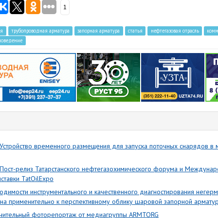
1
ля
трубопроводная арматура
запорная арматура
статья
нефтегазовая отрасль
комм
ловедение
стройство временного размещения для запуска поточных снарядов в 
Пост-релиз Татарстанского нефтегазохимического форума и Междуна
ставки TatOilExpo
одимости инструментального и качественного диагностирования негерм
на применительно к перспективному облику шаровой запорной армату
ючительный фоторепортаж от медиагруппы ARMTORG