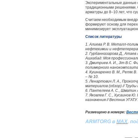
Экспериментальные данные с
традиционными решениями. С
арматуры до 8–10 лет, что с
Считаем необходимым внедре
формируют основу для перех
минимизирует эксплуатацион
Список литературы
1. Алиева Р. В. Металл-пол
нефтехимии и нефтеперерабо
2. Гурбанназарова Д., Атае
Ашхабад: Моя профессиональ
3. Дмитриев А. И., Jim В.С
полимерного нанокомпозита /
4. Кушнаренко В. М., Репях В
– № 10.
5. Ленартович Л. А., Прокоп
материалов (обзор) // Труды 
6. Пантелеев А. С., Шматин
7. Яковлев Г. С., Хусаинов 
назначения // Вестник УГАТУ. 
Размещено в номере:
Вестн
ARMTORG в
MAX
, п