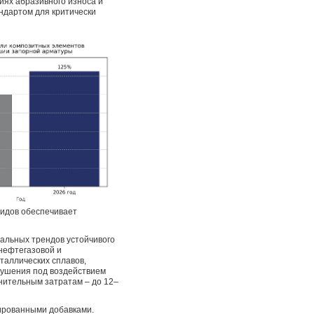
иях абразивного износа и
ндартом для критически
ридов обеспечивает
бальных трендов устойчивого
 нефтегазовой и
таллических сплавов,
рушения под воздействием
нительным затратам – до 12–
ированными добавками.