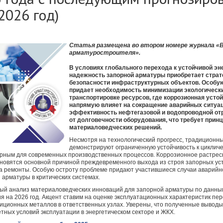
2026 год)
Статья размещена в
о втором номере журнала «
арматуростроителя».
В условиях глобального перехода к устойчивой эне
надежность запорной арматуры приобретает страт
безопасности инфраструктурных объектов. Особу
придает необходимость минимизации экологически
транспортировке ресурсов, где коррозионная усто
напрямую влияет на сокращение аварийных ситуа
эффективность нефтегазовой и водопроводной от
от долговечности оборудования, что требует прин
материаловедческих решений.
Несмотря на технологический прогресс, традиционн
демонстрируют ограниченную устойчивость к цикличе
ерным для современных производственных процессов. Коррозионное растрес
овятся основной причиной преждевременного выхода из строя запорных уст
 ремонты. Особую остроту проблеме придают участившиеся случаи аварийн
 арматуры в критических системах.
ный анализ материаловедческих инноваций для запорной арматуры по данны
я на 2026 год. Акцент ставим на оценке эксплуатационных характеристик пер
иционных металлов в ответственных узлах. Уверены, что полученные выводы
тных условий эксплуатации в энергетическом секторе и ЖКХ.