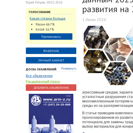
Юрий Петров , 09.02.2026
развития на 
ГОЛОСОВАНИЕ
Какая страна больше
1 Июня 2026
всего поставляет
Россия-66.7%
трубопроводную
Китай-16.7%
арматуру в химическую
Проголосовать
отрасль?
ВИДЕОХАБ
ЛИЧНЫЙ КАБИНЕТ
Развернуть
ДОСКА ОБЪЯВЛЕНИЙ
Все объявления
Расширенный поиск
ДОБАВИТЬ ОБЪЯВЛЕНИЕ
агрессивным средам, характ
усталостные разрушения стан
многомиллионным потерям на
среды из-за разгерметизации
В статье приводим комплекс
прогнозированием их развити
потенциала для замены трад
выбор материалов для конкре