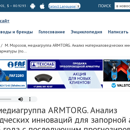
ПОИСК
в новос
901, $ — 80.9293
Select Language
▼
 сайт
аводы и бренды
Голосование
Энциклопедия
Написать
М. Морозов, медиагруппа ARMTORG. Анализ материаловедческих ин
арматуры (по...
 медиагруппа ARMTORG. Анализ
дческих инноваций для запорной 
 года с последующим прогнозиро