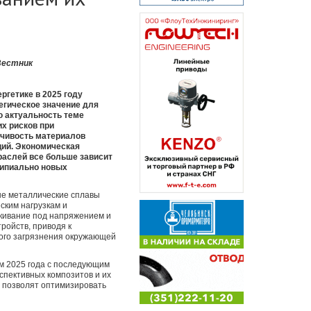
Вестник
ргетике в 2025 году
егическое значение для
ю актуальность теме
х рисков при
йчивость материалов
ций. Экономическая
раслей все больше зависит
ципиально новых
ые металлические сплавы
ским нагрузкам и
кивание под напряжением и
ройств, приводя к
ого загрязнения окружающей
м 2025 года с последующим
спективных композитов и их
 позволят оптимизировать