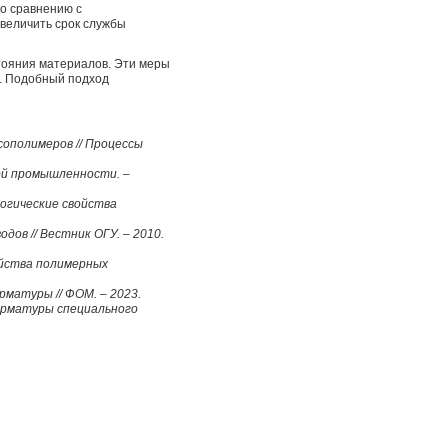
о сравнению с
величить срок службы
тояния материалов. Эти меры
. Подобный подход
сополимеров // Процессы
вой промышленности. –
логические свойства
одов // Вестник ОГУ. – 2010.
войства полимерных
рматуры // ФОМ. – 2023.
 арматуры специального