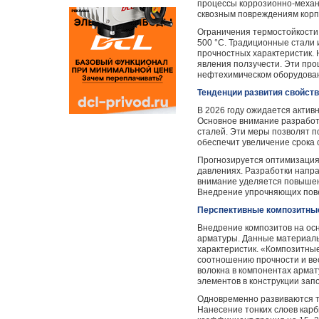
процессы коррозионно-механи
сквозным повреждениям корп
Ограничения термостойкости
500 °C. Традиционные стали
прочностных характеристик.
явления ползучести. Эти про
нефтехимическом оборудова
Тенденции развития свойств
В 2026 году ожидается актив
Основное внимание разработч
сталей. Эти меры позволят 
обеспечит увеличение срока 
Прогнозируется оптимизация
давлениях. Разработки напра
внимание уделяется повышен
Внедрение упрочняющих пове
Перспективные композитны
Внедрение композитов на ос
арматуры. Данные материалы
характеристик. «Композитны
соотношению прочности и вес
волокна в компонентах армату
элементов в конструкции зап
Одновременно развиваются т
Нанесение тонких слоев кар