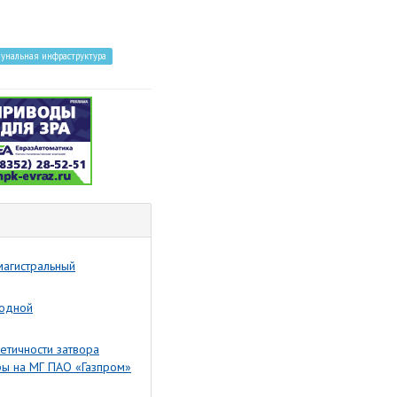
унальная инфраструктура
магистральный
родной
етичности затвора
ры на МГ ПАО «Газпром»