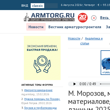
вид
6 Августа 2026г, Четверг
€ — 93.1
Весь
Новости
Вестник арматуростроителя
З
Новости
Аналитика и
статьи
АКТИВНЫЕ ТЕМЫ ФОРУМА
1.
Импортозамещение
М. Морозов,
mg.armtorg , 13.02.2026
материалове
2.
Нужна помощь по Пскову.
Юрий Петров , 09.02.2026
данным 2025
3.
Грузия и трубопроводы