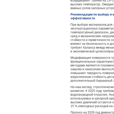
коэффициент трения на 15–20
высоких температур. Ожидает
важных узлов запорных устро
Рекомендации по выбору и
эффективности
При выборе материалов для 
эксплуатационных параметро
температурный диапазон, да
сред и механические нагрузк
стойкости и герметичности с
влияют на безопасность и д
требует баланса между меха
и экономической целесообра
Модификация поверхности тр
функциональные характерис
методами являются плазменн
закалка и нанесение многосл
повышают твердость поверхн
коррозионную стойкость дет
дополнительный барьерный э
На наш взгляд, стратегическ
развития. К 2025 году требо
водопроводной отраслях. Ан
используемых в запорной ар
высоких давлений остаются 
15 % ежегодных расходов на 
Прогноз на 2026 год демонс