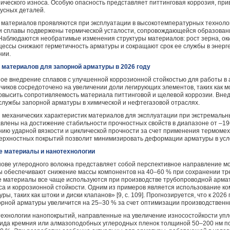
ческого износа. Особую опасность представляет питтинговая коррозия, пр
усных деталей.
 материалов проявляются при эксплуатации в высокотемпературных техноло
 и сплавы подвержены термической усталости, сопровождающейся образован
 Наблюдаются необратимые изменения структуры материалов: рост зерна, ок
цессы снижают герметичность арматуры и сокращают срок ее службы в энерге
нии.
 материалов для запорной арматуры в 2026 году
ное внедрение сплавов с улучшенной коррозионной стойкостью для работы в 
иков сосредоточено на увеличении доли легирующих элементов, таких как мо
повысить сопротивляемость материала питтинговой и щелевой коррозии. Вне
службы запорной арматуры в химической и нефтегазовой отраслях.
 механических характеристик материалов для эксплуатации при экстремальн
влены на достижение стабильности прочностных свойств в диапазоне от –196
ию ударной вязкости и циклической прочности за счет применения термомех
рхностных покрытий позволит минимизировать деформации арматуры в усло
е материалы и нанотехнологии
нове углеродного волокна представляет собой перспективное направление 
 обеспечивают снижение массы компонентов на 40–60 % при сохранении т
е материалы все чаще используются при производстве трубопроводной арма
а и коррозионной стойкости. Одним из примеров является использование ко
ры, таких как штоки и диски клапанов» [9, c. 109]. Прогнозируется, что к 202
орной арматуры увеличится на 25–30 % за счет оптимизации производственн
ехнологии нанопокрытий, направленные на увеличение износостойкости упл
бида кремния или алмазоподобных углеродных пленок толщиной 50–200 нм п