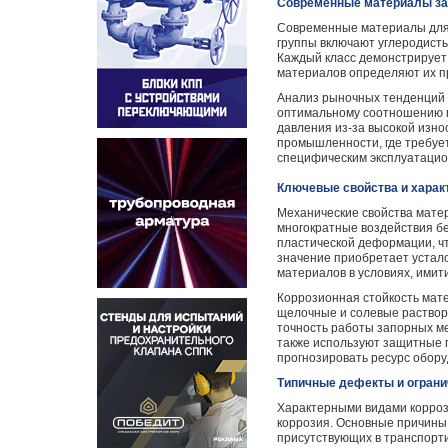
Современные материалы зап
Современные материалы для 
группы включают углеродисты
Каждый класс демонстрирует 
материалов определяют их п
Анализ рыночных тенденций 2
оптимальному соотношению п
давления из-за высокой изн
промышленности, где требует
специфическим эксплуатаци
Ключевые свойства и харак
Механические свойства мате
многократные воздействия бе
пластической деформации, ч
значение приобретает устало
материалов в условиях, имит
Коррозионная стойкость мат
щелочные и солевые растворы
точность работы запорных м
также используют защитные 
прогнозировать ресурс обору
Типичные дефекты и огран
Характерными видами корроз
коррозия. Основные причины 
присутствующих в транспорт