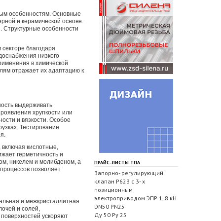
ным особенностям. Основные
ерной и керамической основе.
и. Структурные особенности
 секторе благодаря
доснабжения низкого
рименения в химической
лям отражает их адаптацию к
ность выдерживать
проявления хрупкости или
ости и вязкости. Особое
узках. Тестирование
я.
 включая кислотные,
ижает герметичность и
м, никелем и молибденом, а
ПРАЙС-ЛИСТЫ ТПА
 процессов позволяет
Запорно- регулирующий
клапан Р623 с 3- х
позиционным
электроприводом ЭПР 1, 8 кН
альная и межкристаллитная
DN50 PN25
очей и солей,
Ду 50 Ру 25
 поверхностей ускоряют