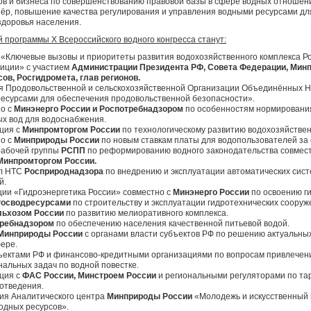
ов и бизнеса по совершенствованию правовой базы в сфере водных отноше
зёр, повышение качества регулирования и управления водными ресурсами дл
здоровья населения.
й программы
X
Всероссийского водного конгресса станут:
«Ключевые вызовы и приоритеты развития водохозяйственного комплекса Ро
тиции» с участием
Администрации Президента РФ, Совета Федерации, Мин
ов, Росгидромета, глав регионов.
 Продовольственной и сельскохозяйственной Организации Объединённых На
есурсами для обеспечения продовольственной безопасности».
но с
Минэнерго России и Роспотребнадзором
по особенностям нормирования
х вод для водоснабжения.
ция с
Минпромторгом России
по технологическому развитию водохозяйствен
но с
Минприроды России
по новым ставкам платы для водопользователей за 
рабочей группы
РСПП
по реформированию водного законодательства совмес
Минпромторгом России.
ол НТС
Росприроднадзора
по внедрению и эксплуатации автоматических сист
й.
ции «Гидроэнергетика России» совместно с
Минэнерго России
по освоению г
Росводресурсами
по строительству и эксплуатации гидротехнических сооруж
ьхозом России
по развитию мелиоративного комплекса.
ребнадзором
по обеспечению населения качественной питьевой водой.
Минприроды России
с органами власти субъектов РФ по решению актуальных
ере.
бъектами РФ и финансово-кредитными организациями по вопросам привлече
нальных задач по водной повестке.
ция с
ФАС России, Минстроем России
и региональными регуляторами по та
оотведения.
ия Аналитического центра
Минприроды России
«Молодежь и искусственный 
одных ресурсов».