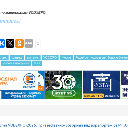
 по материалам VODXEPO
одпишись!
1
гресс
конгресс
выставка
VODEXPO
Москва
Российская Ассоциация Водоснабжени
Деловая программа
ЖКХ
логий VODEXPO-2026. Приветственно-обзорный видеорепортаж от МГ 