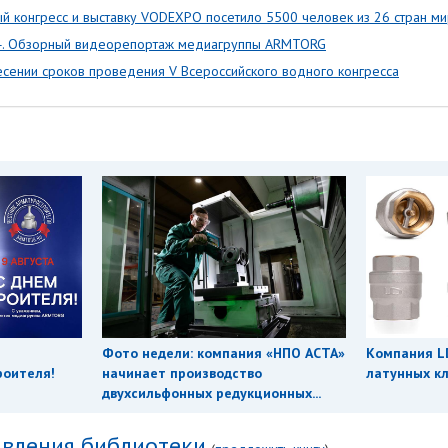
ый конгресс и выставку VODEXPO посетило 5500 человек из 26 стран м
4. Обзорный видеорепортаж медиагруппы ARMTORG
сении сроков проведения V Всероссийского водного конгресса
Фото недели: компания «НПО АСТА»
Компания L
роителя!
начинает производство
латунных кл
двухсильфонных редукционных...
вления библиотеки