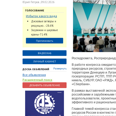
Юрий Петров , 09.02.2026
ГОЛОСОВАНИЕ
Избыток какого вида
трубопроводной
Дисковые затворы и
арматуры наблюдается
редукцио...-28.6%
на Российском рынке с
Задвижки и шаровые
2024 по 2026 годы?
краны-71.4%
Проголосовать
ВИДЕОХАБ
Росгидромета, Росприроднадз
ЛИЧНЫЙ КАБИНЕТ
В работе конгресса ожидает
Развернуть
природных ресурсов, строите
ДОСКА ОБЪЯВЛЕНИЙ
территории Донецкую и Луган
Все объявления
госкорпорации: РСПП, ТПП Р
Расширенный поиск
никель, СИБУР, ОАО «РЖД», 
«Сбербанк».
ДОБАВИТЬ ОБЪЯВЛЕНИЕ
В рамках выставочной экспози
российскими и зарубежными 
водопользователи, проектные
эффективного и рационально
Главной темой конгресса ст
ресурсов России в контексте