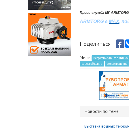
Пресс-служба МГ ARMTORG
ARMTORG в
MAX
, п
Поделиться
Метки
Всероссийский водный кон
водоснабжение
водоотведение
Новости по теме
Выставка водных техно