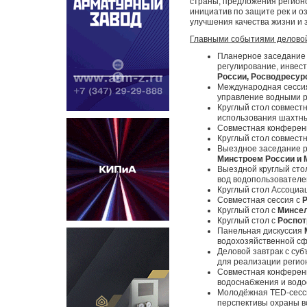
страны, предложения регион
инициатив по защите рек и о
улучшения качества жизни и 
Главными событиями делово
Планерное заседание 
регулирование, инвес
России, Росводресурс
Международная сессия
управление водными р
Круглый стол совмест
использования шахтны
Совместная конферен
Круглый стол совмест
Выездное заседание 
Минстроем России и 
Выездной круглый ст
вод водопользователе
Круглый стол Ассоциа
Совместная сессия с
Круглый стол с
Минсел
Круглый стол с
Роспот
Панельная дискуссия
водохозяйственной сф
Деловой завтрак с су
для реализации регио
Совместная конферен
водоснабжения и вод
Молодёжная TED-сесс
перспективы охраны в