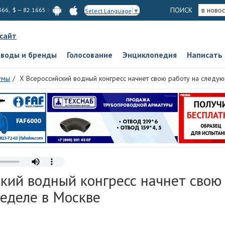
ПОИСК
в новос
366, $ — 82.1665
Select Language
▼
 сайт
аводы и бренды
Голосование
Энциклопедия
Написать
умы
X Всероссийский водный конгресс начнет свою работу на следу
кий водный конгресс начнет свою
еделе в Москве