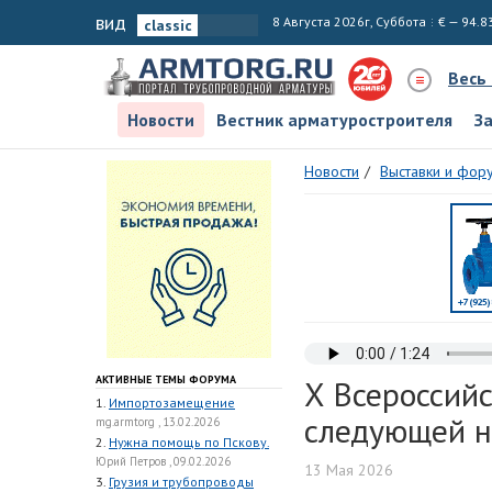
вид
8 Августа 2026г, Суббота
€ — 94.8
Весь
Новости
Вестник арматуростроителя
З
Новости
Выставки и фор
АКТИВНЫЕ ТЕМЫ ФОРУМА
X Всероссийс
1.
Импортозамещение
следующей н
mg.armtorg , 13.02.2026
2.
Нужна помощь по Пскову.
Юрий Петров , 09.02.2026
13 Мая 2026
3.
Грузия и трубопроводы