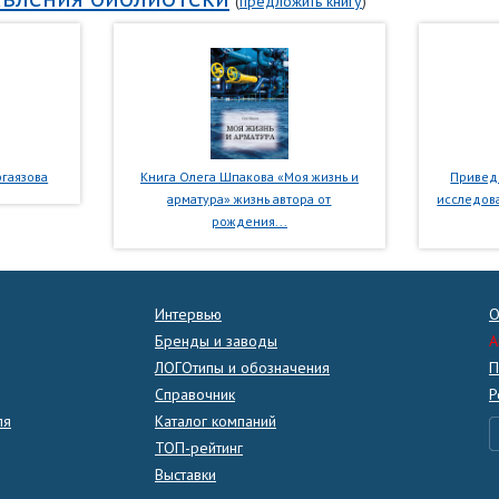
(
предложить книгу
)
гаязова
Книга Олега Шпакова «Моя жизнь и
Приведе
арматура» жизнь автора от
исследова
рождения...
Интервью
О
Бренды и заводы
A
ЛОГОтипы и обозначения
П
Справочник
Р
ля
Каталог компаний
ТОП-рейтинг
Выставки