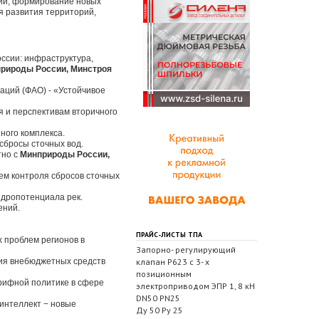
ний, формирование новых
я развития территорий,
ссии: инфраструктура,
природы России, Минстроя
ций (ФАО) - «Устойчивое
 и перспективам вторичного
ного комплекса.
сбросы сточных вод.
тно с
Минприроды России,
ем контроля сбросов сточных
идропотенциала рек.
ений.
ПРАЙС-ЛИСТЫ ТПА
 проблем регионов в
Запорно- регулирующий
ния внебюджетных средств
клапан Р623 с 3- х
позиционным
рифной политике в сфере
электроприводом ЭПР 1, 8 кН
DN50 PN25
интеллект − новые
Ду 50 Ру 25