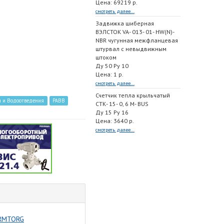
Цена: 69219 р.
смотреть далее...
Задвижка шиберная
ВЭЛСТОК VA- 013- 01- HW(N)-
NBR чугунная межфланцевая
штурвал с невыдвижным
штоком
Ду 50 Ру 10
Цена: 1 р.
смотреть далее...
Счетчик тепла крыльчатый
я и Водоотведения
РАВВ
СТК- 15- 0, 6 M- BUS
Ду 15 Ру 16
Цена: 3640 р.
смотреть далее...
ARMTORG