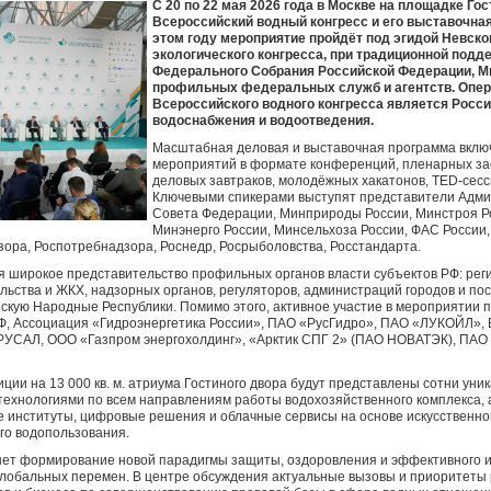
С 20 по 22 мая 2026 года в Москве на площадке Гос
Всероссийский водный конгресс и его выставочна
этом году мероприятие пройдёт под эгидой Невск
экологического конгресса, при традиционной под
Федерального Собрания Российской Федерации, М
профильных федеральных служб и агентств. Опер
Всероссийского водного конгресса является Росс
водоснабжения и водоотведения.
Масштабная деловая и выставочная программа включ
мероприятий в формате конференций, пленарных зас
деловых завтраков, молодёжных хакатонов, TED-сесс
Ключевыми спикерами выступят представители Адми
Совета Федерации, Минприроды России, Минстроя Ро
Минэнерго России, Минсельхоза России, ФАС России,
ора, Роспотребнадзора, Роснедр, Росрыболовства, Росстандарта.
ся широкое представительство профильных органов власти субъектов РФ: ре
льства и ЖКХ, надзорных органов, регуляторов, администраций городов и по
скую Народные Республики. Помимо этого, активное участие в мероприятии п
Ф, Ассоциация «Гидроэнергетика России», ПАО «РусГидро», ПАО «ЛУКОЙЛ»,
РУСАЛ, ООО «Газпром энергохолдинг», «Арктик СПГ 2» (ПАО НОВАТЭК), ПАО
ции на 13 000 кв. м. атриума Гостиного двора будут представлены сотни уни
технологиями по всем направлениям работы водохозяйственного комплекса, 
 институты, цифровые решения и облачные сервисы на основе искусственно
го водопользования.
анет формирование новой парадигмы защиты, оздоровления и эффективного 
 глобальных перемен. В центре обсуждения актуальные вызовы и приоритеты 