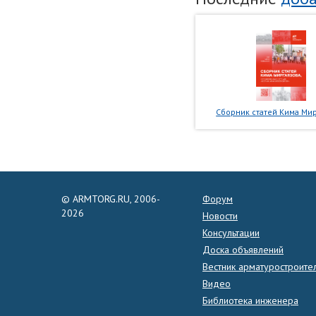
Сборник статей Кима Мир
© ARMTORG.RU, 2006-
Форум
2026
Новости
Консультации
Доска объявлений
Вестник арматуростроите
Видео
Библиотека инженера