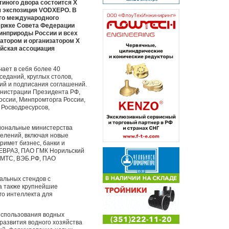
тиного двора состоится X
я экспозиция VODXEPO. В
ого международного
держке Совета Федерации
инприроды России и всех
атором и организатором X
ийская ассоциация
ает в себя более 40
еданий, круглых столов,
ий и подписания соглашений.
нистрации Президента РФ,
ссии, Минпромторга России,
 Росводресурсов,
гиональные министерства
селений, включая новые
римет бизнес, банки и
 ЕВРАЗ, ПАО ГМК Норильский
 МТС, ВЭБ.РФ, ПАО
кальных стендов с
а также крупнейшие
го интеллекта для
использования водных
развития водного хозяйства