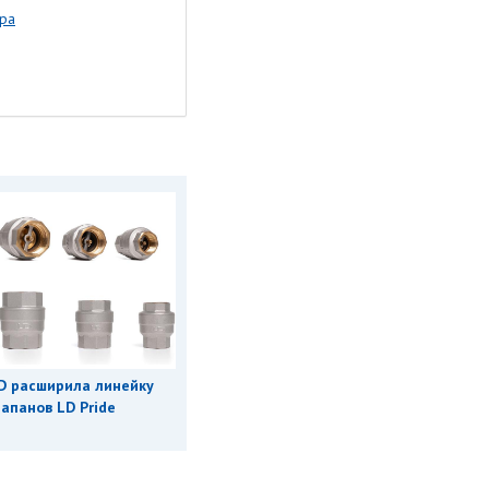
ира
D расширила линейку
апанов LD Pride