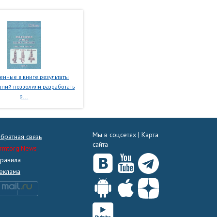
нные в книге результаты
ний позволили разработать
р...
Мы в соцсетях |
Карта
братная связь
сайта
rmtorg.News
равила
еклама