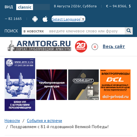
вид
8 Августа 2026г, Суббота
€ — 94.8366, $
— 82.1665
Select Language
▼
ПОИСК
в новостях
Весь сайт
Новости
События и встречи
Поздравляем с 81-й годовщиной Великой Победы!