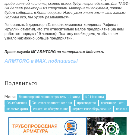
вроде соляной кислоты, скорее всего, будут европейскими. Для ТАИФ-
НК делаем реакторы из спецстали. Материалы покупаем, потом
будем собирать в Лениногорске. Нам нужен этот опыт, эти заказы.
Получив его, мы будем развиваться».
Генеральный директор «Татнефтехиминвест-холдинга» Рафинат
Яруллин отметил, что это относительно малое предприятие (на нем
работает порядка 19 человек). Поэтому необходимо, чтобы о нем
узнало как можно больше предприятий.
Пресс-служба МГ ARMTORG по материалам iadevon.ru
ARMTORG
в
MAX
,
подпишись
!
Поделиться
Метки
Лениногорский машиностроительный завод
КС Механика
СейлсСолюшен
Татнефтехиминвест-холдинг
производство
промышленность
шаровые краны
емкостное оборудование
нефтегазовое оборудование
поковки