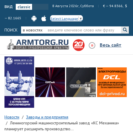
вид
8 Августа 2026г, Суббота
€ — 94.8366, $
— 82.1665
Select Language
▼
ПОИСК
в новостях
Весь сайт
Новости
Заводы и предприятия
Лениногорский машиностроительный завод «КС Механика»
планирует расширить производство...