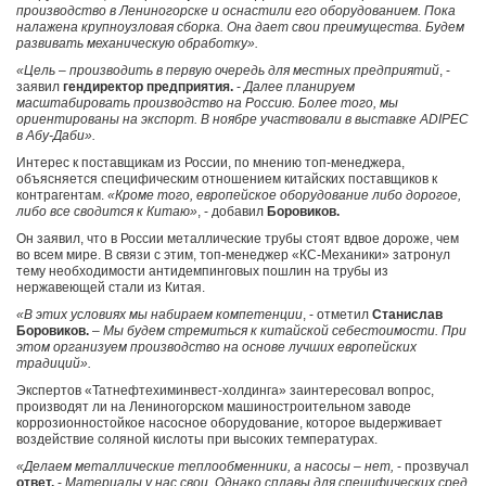
производство в Лениногорске и оснастили его оборудованием. Пока
налажена крупноузловая сборка. Она дает свои преимущества. Будем
развивать механическую обработку».
«Цель – производить в первую очередь для местных предприятий
, -
заявил
гендиректор предприятия.
-
Далее планируем
масштабировать производство на Россию. Более того, мы
ориентированы на экспорт. В ноябре участвовали в выставке ADIPEC
в Абу-Даби».
Интерес к поставщикам из России, по мнению топ-менеджера,
объясняется специфическим отношением китайских поставщиков к
контрагентам.
«Кроме того, европейское оборудование либо дорогое,
либо все сводится к Китаю»
, - добавил
Боровиков.
Он заявил, что в России металлические трубы стоят вдвое дороже, чем
во всем мире. В связи с этим, топ-менеджер «КС-Механики» затронул
тему необходимости антидемпинговых пошлин на трубы из
нержавеющей стали из Китая.
«В этих условиях мы набираем компетенции
, - отметил
Станислав
Боровиков.
–
Мы будем стремиться к китайской себестоимости. При
этом организуем производство на основе лучших европейских
традиций».
Экспертов «Татнефтехиминвест-холдинга» заинтересовал вопрос,
производят ли на Лениногорском машиностроительном заводе
коррозионностойкое насосное оборудование, которое выдерживает
воздействие соляной кислоты при высоких температурах.
«Делаем металлические теплообменники, а насосы – нет,
- прозвучал
ответ.
-
Материалы у нас свои. Однако сплавы для специфических сред