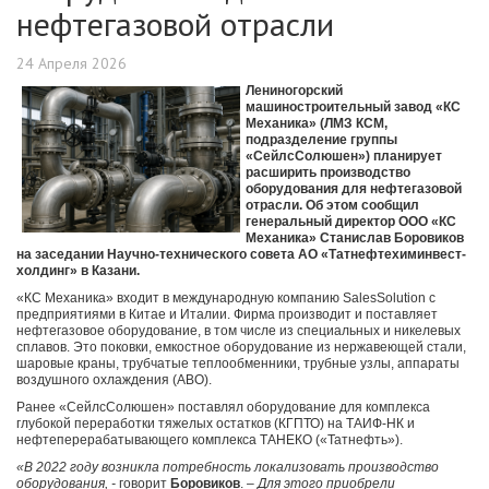
нефтегазовой отрасли
24 Апреля 2026
Лениногорский
машиностроительный завод «КС
Механика» (ЛМЗ КСМ,
подразделение группы
«СейлсСолюшен») планирует
расширить производство
оборудования для нефтегазовой
отрасли. Об этом сообщил
генеральный директор ООО «КС
Механика» Станислав Боровиков
на заседании Научно-технического совета АО «Татнефтехиминвест-
холдинг» в Казани.
«КС Механика» входит в международную компанию SalesSolution с
предприятиями в Китае и Италии. Фирма производит и поставляет
нефтегазовое оборудование, в том числе из специальных и никелевых
сплавов. Это поковки, емкостное оборудование из нержавеющей стали,
шаровые краны, трубчатые теплообменники, трубные узлы, аппараты
воздушного охлаждения (АВО).
Ранее «СейлсСолюшен» поставлял оборудование для комплекса
глубокой переработки тяжелых остатков (КГПТО) на ТАИФ-НК и
нефтеперерабатывающего комплекса ТАНЕКО («Татнефть»).
«В 2022 году возникла потребность локализовать производство
оборудования, -
говорит
Боровиков
. –
Для этого приобрели