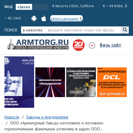
вид
8 Августа 2026г, Суббота
€ — 94.8366, $
— 82.1665
Select Language
▼
ПОИСК
в новостях
Весь сайт
Новости
Заводы и предприятия
ООО «Арматурный Завод» изготовило и поставило
горизонтальную факельную установку в адрес ООО...