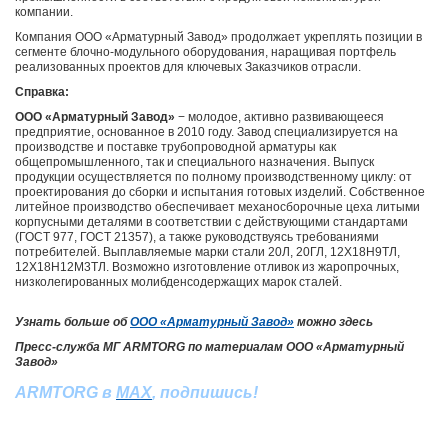
компании.
Компания ООО «Арматурный Завод» продолжает укреплять позиции в
сегменте блочно-модульного оборудования, наращивая портфель
реализованных проектов для ключевых Заказчиков отрасли.
Справка:
ООО «Арматурный Завод»
− молодое, активно развивающееся
предприятие, основанное в 2010 году. Завод специализируется на
производстве и поставке трубопроводной арматуры как
общепромышленного, так и специального назначения. Выпуск
продукции осуществляется по полному производственному циклу: от
проектирования до сборки и испытания готовых изделий. Собственное
литейное производство обеспечивает механосборочные цеха литыми
корпусными деталями в соответствии с действующими стандартами
(ГОСТ 977, ГОСТ 21357), а также руководствуясь требованиями
потребителей. Выплавляемые марки стали 20Л, 20ГЛ, 12Х18Н9ТЛ,
12Х18Н12М3ТЛ. Возможно изготовление отливок из жаропрочных,
низколегированных молибденсодержащих марок сталей.
Узнать больше об
ООО «Арматурный Завод»
мо
жно здесь
Пресс-служба МГ ARMTORG по материалам ООО «Арматурный
Завод»
ARMTORG
в
MAX
,
подпишись
!