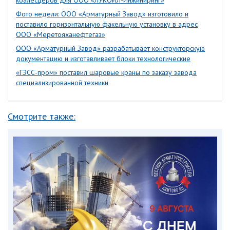
коалесцеров для ООО «ЛУКОЙЛ-Инжиниринг»
Фото недели: ООО «Арматурный Завод» изготовило и
поставило горизонтальную факельную установку в адрес
ООО «Меретояханефтегаз»
ООО «Арматурный Завод» разрабатывает конструкторскую
документацию и изготавливает блоки технологические
«ГЭСС-пром» поставил шаровые краны по заказу завода
специализированной техники
Смотрите также: