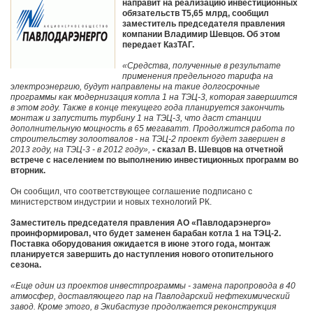
направит на реализацию инвестиционных
обязательств Т5,65 млрд, сообщил
заместитель председателя правления
компании Владимир Шевцов. Об этом
передает КазТАГ.
«Средства, полученные в результате
применения предельного тарифа на
электроэнергию, будут направлены на такие долгосрочные
программы как модернизация котла 1 на ТЭЦ-3, которая завершится
в этом году. Также в конце текущего года планируется закончить
монтаж и запустить турбину 1 на ТЭЦ-3, что даст станции
дополнительную мощность в 65 мегаватт. Продолжится работа по
строительству золоотвалов - на ТЭЦ-2 проект будет завершен в
2013 году, на ТЭЦ-3 - в 2012 году»,
- сказал В. Шевцов на отчетной
встрече с населением по выполнению инвестиционных программ во
вторник.
Он сообщил, что соответствующее соглашение подписано с
министерством индустрии и новых технологий РК.
Заместитель председателя правления АО «Павлодарэнерго»
проинформировал, что будет заменен барабан котла 1 на ТЭЦ-2.
Поставка оборудования ожидается в июне этого года, монтаж
планируется завершить до наступления нового отопительного
сезона.
«Еще один из проектов инвестпрограммы - замена паропровода в 40
атмосфер, доставляющего пар на Павлодарский нефтехимический
завод. Кроме этого, в Экибастузе продолжается реконструкция