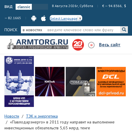
вид
8 Августа 2026г, Суббота
€ — 94.8366, $
— 82.1665
Select Language
▼
ПОИСК
в новостях
Весь сайт
Новости
ТЭК и энергетика
«Павлодарэнерго» в 2011 году направит на выполнение
инвестиционных обязательств 5,65 млрд. тенге