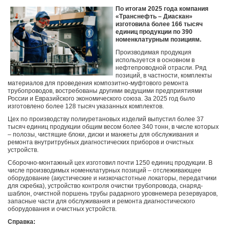
По итогам 2025 года компания
«Транснефть – Диаскан»
изготовила более 166 тысяч
единиц продукции по 390
номенклатурным позициям.
Производимая продукция
используется в основном в
нефтепроводной отрасли. Ряд
позиций, в частности, комплекты
материалов для проведения композитно-муфтового ремонта
трубопроводов, востребованы другими ведущими предприятиями
России и Евразийского экономического союза. За 2025 год было
изготовлено более 128 тысяч указанных комплектов.
Цех по производству полиуретановых изделий выпустил более 37
тысяч единиц продукции общим весом более 340 тонн, в числе которых
– полозы, чистящие блоки, диски и манжеты для обслуживания и
ремонта внутритрубных диагностических приборов и очистных
устройств.
Сборочно-монтажный цех изготовил почти 1250 единиц продукции. В
числе производимых номенклатурных позиций – отслеживающее
оборудование (акустические и низкочастотные локаторы, передатчики
для скребка), устройство контроля очистки трубопровода, снаряд-
шаблон, очистной поршень трубы радарного уровнемера резервуаров,
запасные части для обслуживания и ремонта диагностического
оборудования и очистных устройств.
Справка: