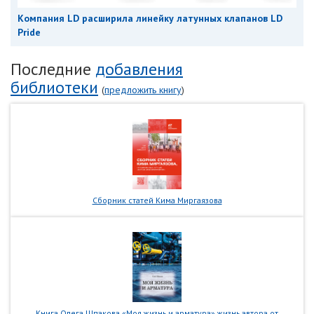
Компания LD расширила линейку латунных клапанов LD
Pride
Последние
добавления
библиотеки
(
предложить книгу
)
Сборник статей Кима Миргаязова
Книга Олега Шпакова «Моя жизнь и арматура» жизнь автора от