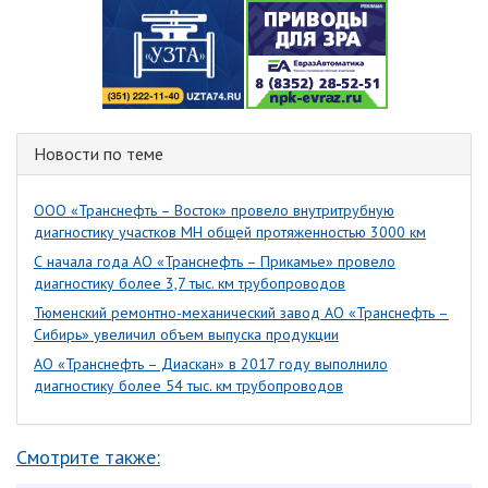
Новости по теме
ООО «Транснефть – Восток» провело внутритрубную
диагностику участков МН общей протяженностью 3000 км
С начала года АО «Транснефть – Прикамье» провело
диагностику более 3,7 тыс. км трубопроводов
Тюменский ремонтно-механический завод АО «Транснефть –
Сибирь» увеличил объем выпуска продукции
АО «Транснефть – Диаскан» в 2017 году выполнило
диагностику более 54 тыс. км трубопроводов
Смотрите также: