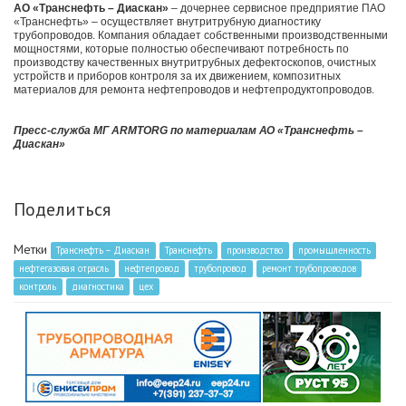
АО «Транснефть – Диаскан»
– дочернее сервисное предприятие ПАО
«Транснефть» – осуществляет внутритрубную диагностику
трубопроводов. Компания обладает собственными производственными
мощностями, которые полностью обеспечивают потребность по
производству качественных внутритрубных дефектоскопов, очистных
устройств и приборов контроля за их движением, композитных
материалов для ремонта нефтепроводов и нефтепродуктопроводов.
Пресс-служба МГ ARMTORG по материалам АО «Транснефть –
Диаскан»
Поделиться
Метки
Транснефть – Диаскан
Транснефть
производство
промышленность
нефтегазовая отрасль
нефтепровод
трубопровод
ремонт трубопроводов
контроль
диагностика
цех