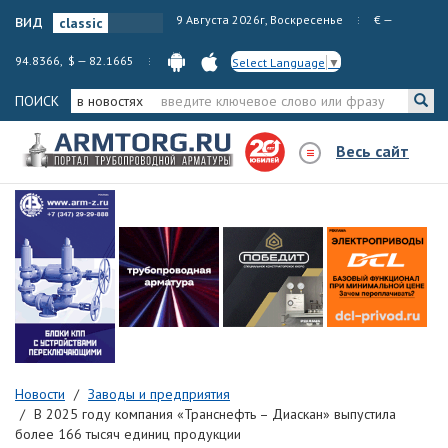
вид
9 Августа 2026г, Воскресенье
€ —
94.8366, $ — 82.1665
Select Language
▼
ПОИСК
в новостях
Весь сайт
Новости
Заводы и предприятия
В 2025 году компания «Транснефть – Диаскан» выпустила
более 166 тысяч единиц продукции