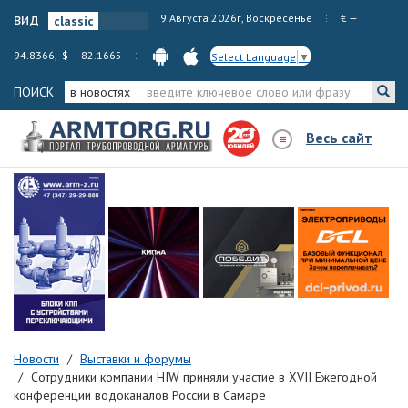
вид
9 Августа 2026г, Воскресенье
€ —
94.8366, $ — 82.1665
Select Language
▼
ПОИСК
в новостях
Весь сайт
Новости
Выставки и форумы
Сотрудники компании HIW приняли участие в XVII Ежегодной
конференции водоканалов России в Самаре