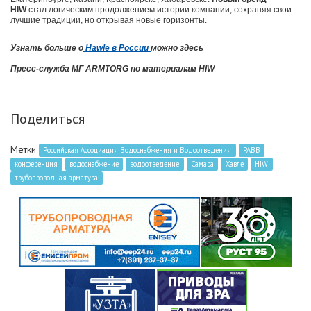
HIW
стал логическим продолжением истории компании, сохраняя свои
лучшие традиции, но открывая новые горизонты.
Узнать больше о
Hawle в России
можно здесь
Пресс-служба МГ ARMTORG по материалам HIW
Поделиться
Метки
Российская Ассоциация Водоснабжения и Водоотведения
РАВВ
конференция
водоснабжение
водоотведение
Самара
Хавле
HIW
трубопроводная арматура