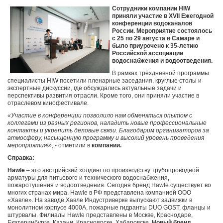
Сотрудники компании HIW
приняли участие в XVII Ежегодной
конференции водоканалов
России. Мероприятие состоялось
с 25 по 29 августа в Самаре и
было приурочено к 35-летию
Российской ассоциации
водоснабжения и водоотведения.
В рамках трёхдневной программы
специалисты HIW посетили пленарные заседания, круглые столы и
экспертные дискуссии, где обсуждались актуальные задачи и
перспективы развития отрасли. Кроме того, они приняли участие в
отраслевом кинофестивале.
«Участие в конференции позволило нам обменяться опытом с
коллегами из разных регионов, наладить новые профессиональные
контакты и укрепить деловые связи. Благодарим организаторов за
атмосферу, насыщенную программу и высокий уровень проведения
мероприятия!»
, - отметили в
компании.
Справка:
Hawle
– это австрийский холдинг по производству трубопроводной
арматуры для питьевого и технического водоснабжения,
пожаротушения и водоотведения. Сегодня бренд Hawle существует во
многих странах мира. Hawle в РФ представлена компанией ООО
«Хавле». На заводе Хавле Индустриверке выпускают задвижки в
монолитном корпусе 4000А, пожарные гидранты DUO GOST, фланцы и
штурвалы. Филиалы Hawle представлены в Москве, Краснодаре,
Екатеринбурге, Казани, Красноярске, Хабаровске.
Новый бренд