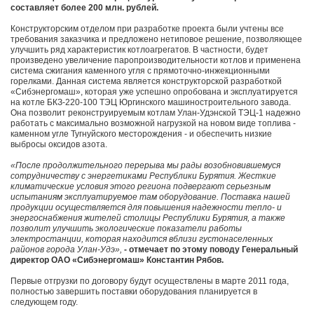
составляет более 200 млн. рублей.
Конструкторским отделом при разработке проекта были учтены все
требования заказчика и предложено нетиповое решение, позволяющее
улучшить ряд характеристик котлоагрегатов. В частности, будет
произведено увеличение паропроизводительности котлов и применена
система сжигания каменного угля с прямоточно-инжекционными
горелками. Данная система является конструкторской разработкой
«Сибэнергомаш», которая уже успешно опробована и эксплуатируется
на котле БКЗ-220-100 ТЭЦ Юргинского машиностроительного завода.
Она позволит реконструируемым котлам Улан-Удэнской ТЭЦ-1 надежно
работать с максимально возможной нагрузкой на новом виде топлива -
каменном угле Тугнуйского месторождения - и обеспечить низкие
выбросы оксидов азота.
«После продолжительного перерыва мы рады возобновившемуся
сотрудничеству с энергетиками Республики Бурятия. Жесткие
климатические условия этого региона подвергают серьезным
испытаниям эксплуатируемое там оборудование. Поставка нашей
продукции осуществляется для повышения надежности тепло- и
энергоснабжения жителей столицы Республики Бурятия, а также
позволит улучшить экологические показатели работы
электростанции, которая находится вблизи густонаселенных
районов города Улан-Удэ»,
- отмечает по этому поводу Генеральный
директор ОАО «Сибэнергомаш» Константин Рябов.
Первые отгрузки по договору будут осуществлены в марте 2011 года,
полностью завершить поставки оборудования планируется в
следующем году.