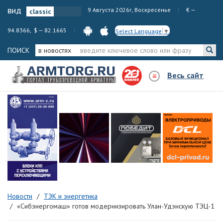
вид
9 Августа 2026г, Воскресенье
€ —
94.8366, $ — 82.1665
Select Language
▼
ПОИСК
в новостях
Весь сайт
Новости
ТЭК и энергетика
«Сибэнергомаш» готов модернизировать Улан-Удэнскую ТЭЦ-1