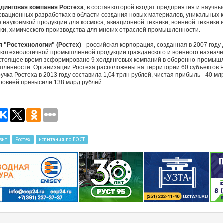
лдинговая компания Ростеха
, в состав которой входят предприятия и научны
ационных разработках в области создания новых материалов, уникальных ко
 наукоемкой продукции для космоса, авиационной техники, военной техники 
ики, химического производства для многих отраслей промышленности.
 "Ростехнологии" (Ростех)
- российская корпорация, созданная в 2007 году
окотехнологичной промышленной продукции гражданского и военного назначен
астоящее время зсформировано 9 холдинговых компаний в оборонно-промышле
шленности. Организации Ростеха расположены на территории 60 субъектов 
учка Ростеха в 2013 году составила 1,04 трлн рублей, чистая прибыль - 40 м
уровней превысили 138 млрд рублей
зит
Ростех
испытания по ГОСТ