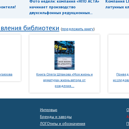
Фото недели: компания «НПО АСТА»
Компания L
роителя!
начинает производство
латунных кл
двухсильфонных редукционных...
вления библиотеки
(
предложить книгу
)
гаязова
Книга Олега Шпакова «Моя жизнь и
Приведе
арматура» жизнь автора от
исследова
рождения...
Интервью
О
Бренды и заводы
A
ЛОГОтипы и обозначения
П