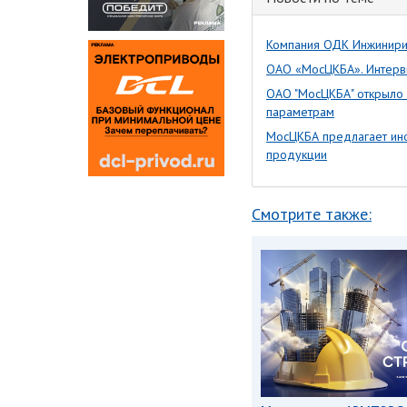
Компания ОДК Инжинири
ОАО «МосЦКБА». Интервь
ОАО "МосЦКБА" открыло 
параметрам
МосЦКБА предлагает ино
продукции
Смотрите также: