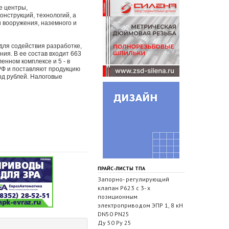
е центры,
нструкций, технологий, а
и вооружения, наземного и
 для содействия разработке,
ия. В ее состав входит 663
нном комплексе и 5 - в
РФ и поставляют продукцию
лрд рублей. Налоговые
ПРАЙС-ЛИСТЫ ТПА
Запорно- регулирующий
клапан Р623 с 3- х
позиционным
электроприводом ЭПР 1, 8 кН
DN50 PN25
Ду 50 Ру 25