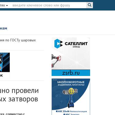
тях
 нам
ния по ГОСТу шаровых
шно провели
ых затворов
ех, совместно с