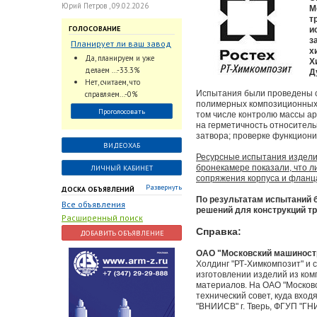
Юрий Петров , 09.02.2026
М
т
ГОЛОСОВАНИЕ
и
з
Планирует ли ваш завод
х
использовать
Да, планируем и уже
Х
промышленный
делаем ...-33.3%
Д
интеллект и цифровые
Нет, считаем, что
заказы для ускорения
Испытания были проведены с
справляем...-0%
обработки заказов и
полимерных композиционных 
Проголосовать
том числе контролю массы а
оперативной отгрузки
на герметичность относител
продукции конечному
затвора; проверке функциони
потребителю?
ВИДЕОХАБ
Ресурсные испытания изделий
бронекамере показали, что л
ЛИЧНЫЙ КАБИНЕТ
сопряжения корпуса и фланц
Развернуть
ДОСКА ОБЪЯВЛЕНИЙ
По результатам испытаний 
Все объявления
решений для конструкций т
Расширенный поиск
Справка:
ДОБАВИТЬ ОБЪЯВЛЕНИЕ
ОАО "Московский машиност
Холдинг "РТ-Химкомпозит" и 
изготовлении изделий из ком
материалов. На ОАО "Москов
технический совет, куда вхо
"ВНИИСВ" г. Тверь, ФГУП "ГН