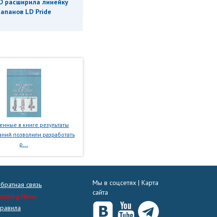
D расширила линейку
апанов LD Pride
нные в книге результаты
ний позволили разработать
р...
Мы в соцсетях |
Карта
братная связь
сайта
rmtorg.News
равила