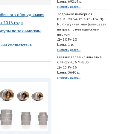
Цена: 69219 р.
смотреть далее...
Задвижка шиберная
рбинного оборудования
ВЭЛСТОК VA- 013- 01- HW(N)-
ны 2016 года
NBR чугунная межфланцевая
штурвал с невыдвижным
атуры по техническим
штоком
Ду 50 Ру 10
нии соответствия
Цена: 1 р.
смотреть далее...
Счетчик тепла крыльчатый
СТК- 15- 0, 6 M- BUS
Ду 15 Ру 16
Цена: 3640 р.
смотреть далее...