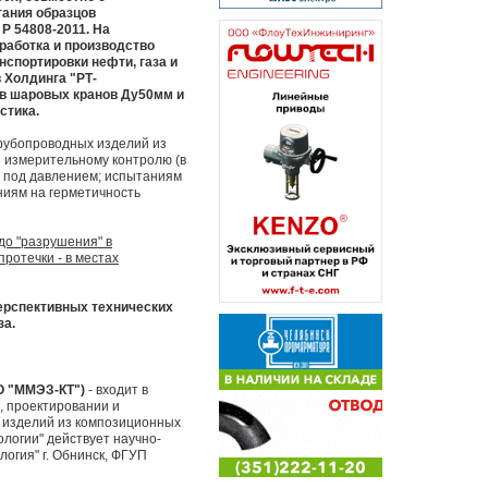
ания образцов
Р 54808-2011. На
работка и производство
спортировки нефти, газа и
 Холдинга "РТ-
в шаровых кранов Ду50мм и
стика.
рубопроводных изделий из
 измерительному контролю (в
я под давлением; испытаниям
ниям на герметичность
до "разрушения" в
ротечки - в местах
ерспективных технических
за.
О "ММЭЗ-КТ")
- входит в
, проектировании и
я изделий из композиционных
логии" действует научно-
огия" г. Обнинск, ФГУП