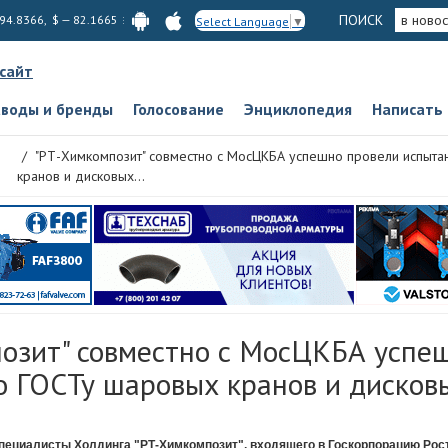
ПОИСК
в новос
 94.8366, $ — 82.1665
Select Language
▼
 сайт
аводы и бренды
Голосование
Энциклопедия
Написать
"РТ-Химкомпозит" совместно с МосЦКБА успешно провели испыта
кранов и дисковых...
озит" совместно с МосЦКБА успе
о ГОСТу шаровых кранов и дисков
пециалисты Холдинга "РТ-Химкомпозит", входящего в Госкорпорацию Рост