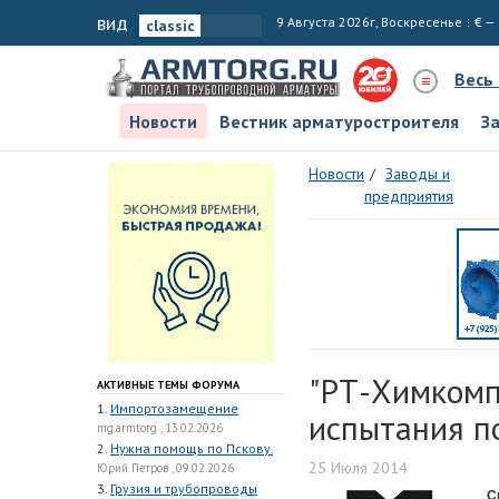
вид
9 Августа 2026г, Воскресенье
€ —
Весь
Новости
Вестник арматуростроителя
З
Новости
Заводы и
предприятия
"РТ-Химкомп
АКТИВНЫЕ ТЕМЫ ФОРУМА
1.
Импортозамещение
испытания п
mg.armtorg , 13.02.2026
2.
Нужна помощь по Пскову.
25 Июля 2014
Юрий Петров , 09.02.2026
3.
Грузия и трубопроводы
С