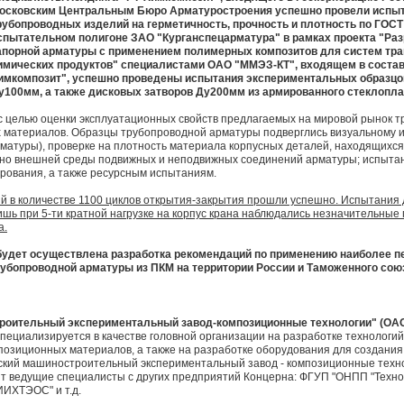
осковским Центральным Бюро Арматуростроения успешно провели испыт
рубопроводных изделий на герметичность, прочность и плотность по ГОСТ 
спытательном полигоне ЗАО "Курганспецарматура" в рамках проекта "Раз
апорной арматуры с применением полимерных композитов для систем тран
имических продуктов" специалистами ОАО "ММЭЗ-КТ", входящем в состав
имкомпозит", успешно проведены испытания экспериментальных образцо
у100мм, а также дисковых затворов Ду200мм из армированного стеклопла
 целью оценки эксплуатационных свойств предлагаемых на мировой рынок т
материалов. Образцы трубопроводной арматуры подверглись визуальному и
рматуры), проверке на плотность материала корпусных деталей, находящихс
ьно внешней среды подвижных и неподвижных соединений арматуры; испыта
рования, а также ресурсным испытаниям.
 в количестве 1100 циклов открытия-закрытия прошли успешно. Испытания 
ишь при 5-ти кратной нагрузке на корпус крана наблюдались незначительные п
а.
будет осуществлена разработка рекомендаций по применению наиболее п
рубопроводной арматуры из ПКМ на территории России и Таможенного сою
роительный экспериментальный завод-композиционные технологии" (ОА
специализируется в качестве головной организации на разработке технологий
позиционных материалов, а также на разработке оборудования для создани
ский машиностроительный экспериментальный завод - композиционные техно
дят ведущие специалисты с других предприятий Концерна: ФГУП "ОНПП "Технол
ИИХТЭОС" и т.д.