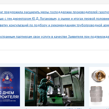
нг предложила расширить меры господдержки производителей газоту
ю с ген.директором Ю.Д. Логановым, о рынке и итогах первой полови
ветку консультаций по подбору и рекомендациям трубопроводной арм
странным партнерам свои услуги в качестве Заявителя при подтвержде