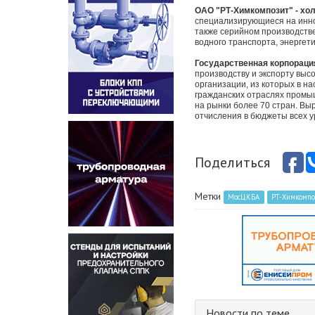
ОАО "РТ-Химкомпозит" - хо
специализирующиеся на иннов
также серийном производстве
водного транспорта, энергет
Государственная корпорация
производству и экспорту выс
организации, из которых в н
гражданских отраслях промы
на рынки более 70 стран. Выр
отчисления в бюджеты всех 
Поделиться
Метки
МосЦКБА
РТ-Химкомпо
Новости по теме