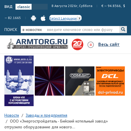
вид
8 Августа 2026г, Суббота
€ — 94.8366, $
— 82.1665
Select Language
▼
ПОИСК
в новостях
Весь сайт
Новости
Заводы и предприятия
ООО «Энергостройдеталь - Бийский котельный завод»
отгрузило оборудование для нового...