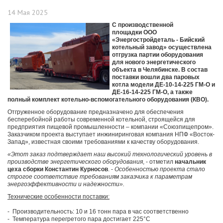
14 Мая 2025
С производственной
площадки ООО
«Энергостройдеталь - Бийский
котельный завод» осуществлена
отгрузка партии оборудования
для нового энергетического
объекта в Челябинске. В состав
поставки вошли два паровых
котла модели ДЕ-10-14-225 ГМ-О и
ДЕ-16-14-225 ГМ-О, а также
полный комплект котельно-вспомогательного оборудования (КВО).
Отгруженное оборудование предназначено для обеспечения
бесперебойной работы современной котельной, строящейся для
предприятия пищевой промышленности – компании «Союзпищепром».
Заказчиком проекта выступает инжиниринговая компания НПФ «Восток-
Запад», известная своими требованиями к качеству оборудования.
«Этот заказ подтверждает наш высокий технологический уровень в
производстве энергетического оборудования
, - отметил
начальник
цеха сборки Константин Курносов
. -
Особенностью проекта стало
строгое соответствие требованиям заказчика к параметрам
энергоэффективности и надежности».
Технические особенности поставки:
- Производительность: 10 и 16 тонн пара в час соответственно
- Температура перегретого пара достигает 225°C