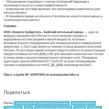
- Оборудование подобрано с учетом требований Заказчика к
производительности и энергоэффективности
- Комплексная поставка включает все необходимые компоненты для
запуска объекта
- В ближайшее время на объекте в Челябинске начнутся монтажные и
пусконаладочные работы.
Справка:
ООО «Энергостройдеталь - Бийский котельный завод»
— одно из
ведущих предприятий в России по изготовлению паровых и
водогрейных котлов средней и малой мощности, котельно-
вспомогательного оборудования для промышленной и коммунальной
энергетики. С 2021 года является членом «Союза машиностроителей
России». В настоящее время успешно ведутся работы по реконструкции
твердотопливных котлов ДКВр и КЕ для сжигания низкосортных топлив
в топках низко и высокотемпературного кипящего слоя. Проведена
адаптация горелок WEISSHAUPT, SAACKE ко всем типоразмерам
паровых и водогрейных котлов Е, ДЕ, ДКВр производства БиКЗ.
Пресс-служба МГ ARMTORG по материалам bikz.ru
Поделиться
Метки
Энергостройдеталь - Бийский котельный завод
ЭнергоСтройДеталь
Паровой котел
Котел
вспомогательное оборудование
поставка
Челябинск