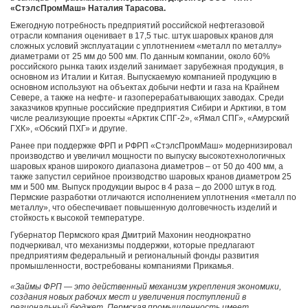
«СтэлсПромМаш» Наталия Тарасова.
Ежегодную потребность предприятий российской нефтегазовой
отрасли компания оценивает в 17,5 тыс. штук шаровых кранов для
сложных условий эксплуатации с уплотнением «металл по металлу»
диаметрами от 25 мм до 500 мм. По данным компании, около 60%
российского рынка таких изделий занимает зарубежная продукция, в
основном из Италии и Китая. Выпускаемую компанией продукцию в
основном используют на объектах добычи нефти и газа на Крайнем
Севере, а также на нефте- и газоперерабатывающих заводах. Среди
заказчиков крупные российские предприятия Сибири и Арктики, в том
числе реализующие проекты «Арктик СПГ-2», «Ямал СПГ», «Амурский
ГХК», «Обский ПХГ» и другие.
Ранее при поддержке ФРП и РФРП «СтэлсПромМаш» модернизировал
производство и увеличил мощности по выпуску высокотехнологичных
шаровых кранов широкого диапазона диаметров – от 50 до 400 мм, а
также запустил серийное производство шаровых кранов диаметром 25
мм и 500 мм. Выпуск продукции вырос в 4 раза – до 2000 штук в год.
Пермские разработки отличаются исполнением уплотнения «металл по
металлу», что обеспечивает повышенную долговечность изделий и
стойкость к высокой температуре.
Губернатор Пермского края Дмитрий Махонин неоднократно
подчеркивал, что механизмы поддержки, которые предлагают
предприятиям федеральный и региональный фонды развития
промышленности, востребованы компаниями Прикамья.
«Займы ФРП — это действенный механизм укрепления экономики,
создания новых рабочих мест и увеличения поступлений в
региональный бюджет. Пермская промышленность имеет