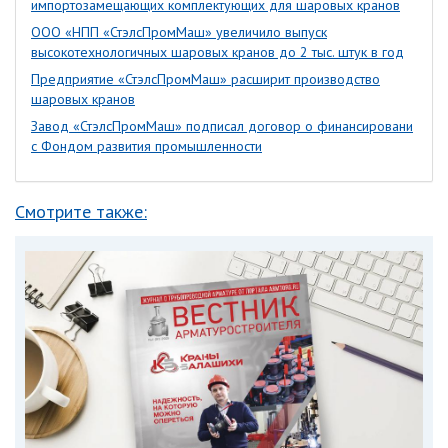
импортозамещающих комплектующих для шаровых кранов
ООО «НПП «СтэлсПромМаш» увеличило выпуск
высокотехнологичных шаровых кранов до 2 тыс. штук в год
Предприятие «СтэлсПромМаш» расширит производство
шаровых кранов
Завод «СтэлсПромМаш» подписал договор о финансировани
с Фондом развития промышленности
Смотрите также: