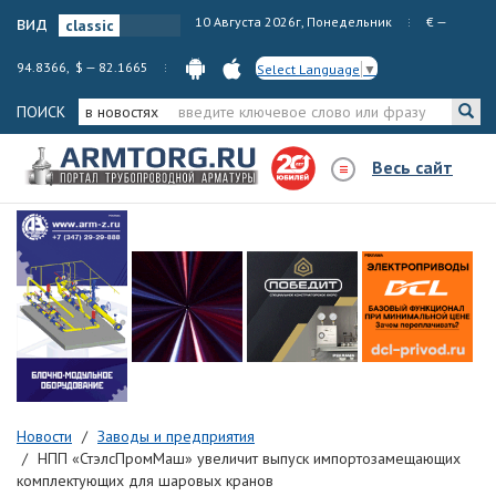
вид
10 Августа 2026г, Понедельник
€ —
94.8366, $ — 82.1665
Select Language
▼
ПОИСК
в новостях
Весь сайт
Новости
Заводы и предприятия
НПП «СтэлсПромМаш» увеличит выпуск импортозамещающих
комплектующих для шаровых кранов