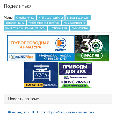
Поделиться
Метки
СтэлсПромМаш
НПП СтэлсПромМаш
выпуск продукции
шаровые краны
трубопроводная арматура
Арматуростроение
Фонд развития промышленности
Пермский край
производство
Новости по теме
Фото недели: НПП «СтэлсПромМаш» увеличит выпуск