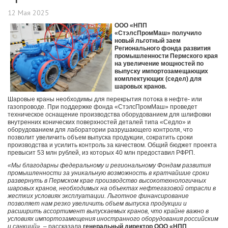
12 Мая 2025
ООО «НПП
«СтэлсПромМаш» получило
новый льготный заем
Регионального фонда развития
промышленности Пермского края
на увеличение мощностей по
выпуску импортозамещающих
комплектующих (седел) для
шаровых кранов.
Шаровые краны необходимы для перекрытия потока в нефте- или
газопроводе. При поддержке фонда «СтэлсПромМаш» проведет
техническое оснащение производства оборудованием для шлифовки
внутренних конических поверхностей деталей типа «Седло» и
оборудованием для лаборатории разрушающего контроля, что
позволит увеличить объем выпуска продукции, сократить сроки
производства и усилить контроль за качеством. Общий бюджет проекта
превысит 53 млн рублей, из которых 40 млн предоставил РФРП.
«Мы благодарны федеральному и региональному Фондам развития
промышленности за уникальную возможность в кратчайшие сроки
развернуть в Пермском крае производство высокотехнологичных
шаровых кранов, необходимых на объектах нефтегазовой отрасли в
жестких условиях эксплуатации. Льготное финансирование
позволяет нам резко увеличить объем выпуска продукции и
расширить ассортимент выпускаемых кранов, что крайне важно в
условиях импортозамещения иностранного оборудования российским
и санкций»
, – рассказала
генеральный директор ООО «НПП