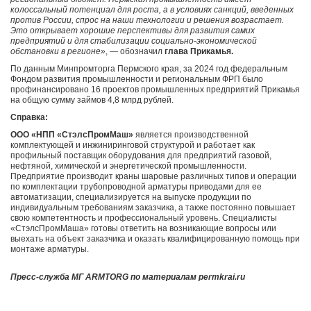
колоссальный потенциал для роста, а в условиях санкций, введенных
против России, спрос на наши технологии и решения возрастает.
Это открывает хорошие перспективы для развития самих
предприятий и для стабилизации социально-экономической
обстановки в регионе»
, — обозначил
глава Прикамья.
По данным Минпромторга Пермского края, за 2024 год федеральным
Фондом развития промышленности и региональным ФРП было
профинансировано 16 проектов промышленных предприятий Прикамья
на общую сумму займов 4,8 млрд рублей.
Справка:
ООО «НПП «СтэлсПромМаш»
является производственной
комплектующей и инжиниринговой структурой и работает как
профильный поставщик оборудования для предприятий газовой,
нефтяной, химической и энергетической промышленности.
Предприятие производит краны шаровые различных типов и операции
по комплектации трубопроводной арматуры приводами для ее
автоматизации, специализируется на выпуске продукции по
индивидуальным требованиям заказчика, а также постоянно повышает
свою компетентность и профессиональный уровень. Специалисты
«СтэлсПромМаша» готовы ответить на возникающие вопросы или
выехать на объект заказчика и оказать квалифицированную помощь при
монтаже арматуры.
Пресс-служба МГ ARMTORG по материалам permkrai.ru