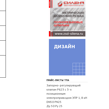
ПРАЙС-ЛИСТЫ ТПА
Запорно- регулирующий
клапан Р623 с 3- х
позиционным
электроприводом ЭПР 1, 8 кН
DN50 PN25
Ду 50 Ру 25