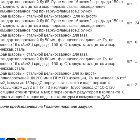
стандартнопроходной Ду 65, Ру не менее 16 кгс/см2,t среды до 150 гр
шт
1
С, корпус -сталь ,шток и шар -нержав. сталь;присоединение
комбинированное под приварку-фланцевое,с ручкой
Кран шаровый стальной цельносварной для жидкости
стандартнопроходной Ду 80, Ру не менее 16 кгс/см2,t среды до 150 гр
шт
24
С, корпус -сталь ,шток и шар -нержав. сталь;присоединение
комбинированное под приварку-фланцевое,с ручкой
Кран шаровый стальной цельносварной для газа,
стандартнопроходной Ду 50 мм., фланцевое соединение Ру не
шт
6
менеее 16 кгс/см2 ,t среды до 150 гр С, корпус -сталь ,шток и шар
-нержав. сталь
Кран шаровый стальной цельносварной для газа,
стандартнопроходной Ду 80 мм., фланцевое соединение Ру не
шт
1
менеее 16 кгс/см2 ,t среды до 150 гр С, корпус -сталь ,шток и шар
-нержав. сталь
Кран шаровый стальной цельносварной для жидкости
полнопроходной Ду 200 мм. в ППУ ПЭ изоляции, Ру не менеее 16 кгс/
см2, tсреды до 150градС; корпус -сталь ,шток и шар -нержав. с
шт
2
воздушником Ду32 в ППУ ПЭ изоляции; Трубопровод Ст 10-Ст20
толщина стенки трубы 6 мм; с переносным редуктором в комплекте. С
герметизацией торцов под шток арматуры и воздушника Ду32
ионе представлена на Главном портале закупок.