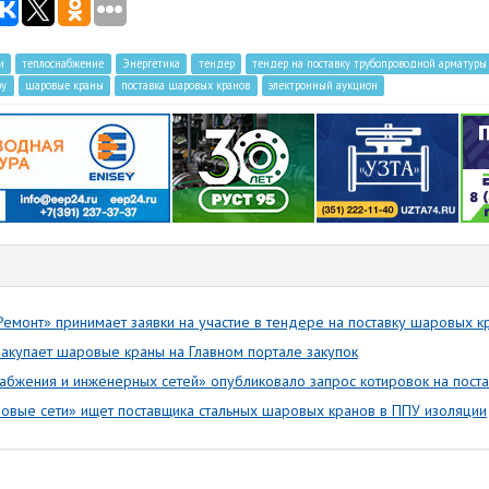
и
теплоснабжение
Энергетика
тендер
тендер на поставку трубопроводной арматуры
ру
шаровые краны
поставка шаровых кранов
электронный аукцион
емонт» принимает заявки на участие в тендере на поставку шаровых к
акупает шаровые краны на Главном портале закупок
абжения и инженерных сетей» опубликовало запрос котировок на пост
ловые сети» ищет поставщика стальных шаровых кранов в ППУ изоляции