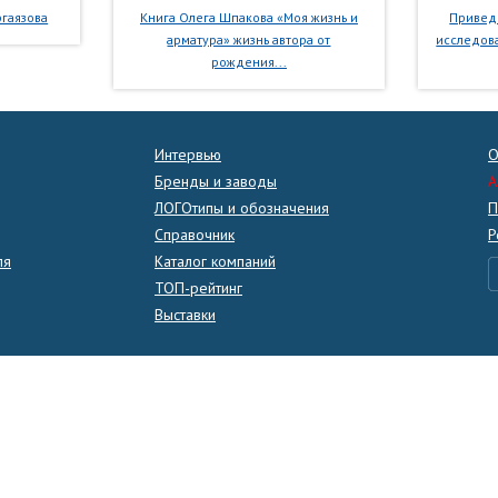
гаязова
Книга Олега Шпакова «Моя жизнь и
Приведе
арматура» жизнь автора от
исследова
рождения...
Интервью
О
Бренды и заводы
A
ЛОГОтипы и обозначения
П
Справочник
Р
ля
Каталог компаний
ТОП-рейтинг
Выставки