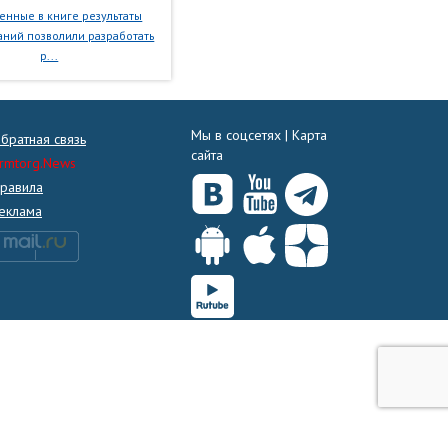
нные в книге результаты
ний позволили разработать
р...
Мы в соцсетях |
Карта
братная связь
сайта
rmtorg.News
равила
еклама