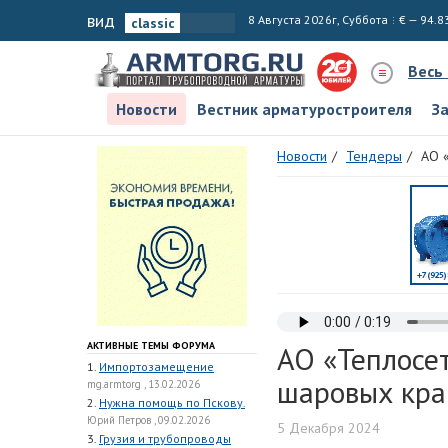
вид
8 Августа 2026г, Суббота
€ — 94.8
Весь
Новости
Вестник арматуростроителя
З
Новости
Тендеры
АО 
АКТИВНЫЕ ТЕМЫ ФОРУМА
АО «Теплосет
1.
Импортозамещение
шаровых кра
mg.armtorg , 13.02.2026
2.
Нужна помощь по Пскову.
Юрий Петров , 09.02.2026
5 Декабря 2024
3.
Грузия и трубопроводы