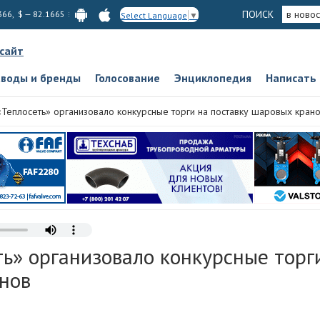
ПОИСК
в новос
366, $ — 82.1665
Select Language
▼
 сайт
аводы и бренды
Голосование
Энциклопедия
Написать
«Теплосеть» организовало конкурсные торги на поставку шаровых кран
ь» организовало конкурсные торг
нов