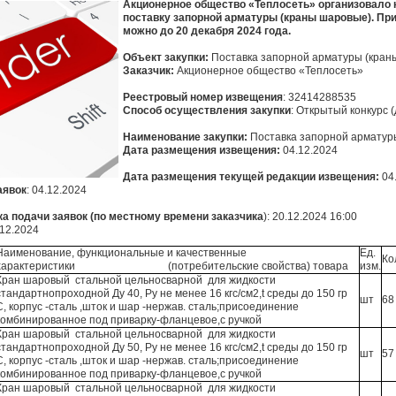
Акционерное общество «Теплосеть» организовало 
поставку запорной арматуры (краны шаровые). При
можно до 20 декабря 2024 года.
Объект закупки:
Поставка запорной арматуры (кран
Заказчик:
Акционерное общество
«
Теплосеть
»
Реестровый номер извещения
: 32414288535
Способ осуществления закупки
: Открытый конкурс (
Наименование закупки:
Поставка запорной арматур
Дата размещения извещения:
04.12.2024
Дата размещения текущей редакции извещения:
04
аявок
: 04.12.2024
ка подачи заявок (по местному времени заказчика
): 20.12.2024 16:00
12.2024
Наименование, функциональные и качественные
Ед.
Ко
характеристики (потребительские свойства) товара
изм.
Кран шаровый стальной цельносварной для жидкости
стандартнопроходной Ду 40, Ру не менее 16 кгс/см2,t среды до 150 гр
шт
68
С, корпус -сталь ,шток и шар -нержав. сталь;присоединение
комбинированное под приварку-фланцевое,с ручкой
Кран шаровый стальной цельносварной для жидкости
стандартнопроходной Ду 50, Ру не менее 16 кгс/см2,t среды до 150 гр
шт
57
С, корпус -сталь ,шток и шар -нержав. сталь;присоединение
комбинированное под приварку-фланцевое,с ручкой
Кран шаровый стальной цельносварной для жидкости