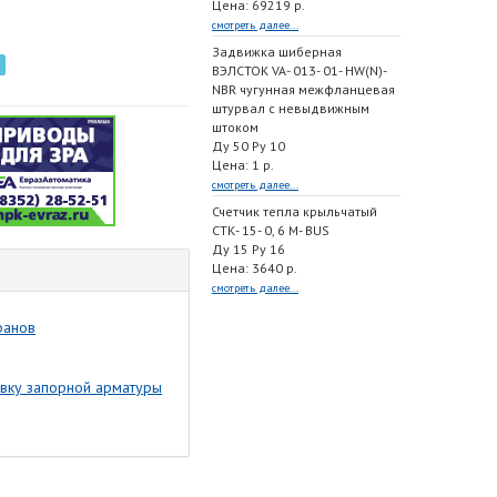
Цена: 69219 р.
смотреть далее...
Задвижка шиберная
ВЭЛСТОК VA- 013- 01- HW(N)-
NBR чугунная межфланцевая
штурвал с невыдвижным
штоком
Ду 50 Ру 10
Цена: 1 р.
смотреть далее...
Счетчик тепла крыльчатый
СТК- 15- 0, 6 M- BUS
Ду 15 Ру 16
Цена: 3640 р.
смотреть далее...
ранов
авку запорной арматуры