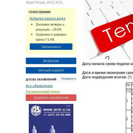
Юрий Петров , 09.02.2026
ГОЛОСОВАНИЕ
Избыток какого вида
трубопроводной
Дисковые затворы и
арматуры наблюдается
редукцио...-28.6%
на Российском рынке с
Задвижки и шаровые
2024 по 2026 годы?
краны-71.4%
Проголосовать
ВИДЕОХАБ
Дата начала срока подачи з
ЛИЧНЫЙ КАБИНЕТ
Дата и время окончания сро
Дата подведения итогов:
25.
Развернуть
ДОСКА ОБЪЯВЛЕНИЙ
№
Все объявления
п/п
Расширенный поиск
ДОБАВИТЬ ОБЪЯВЛЕНИЕ
1
2