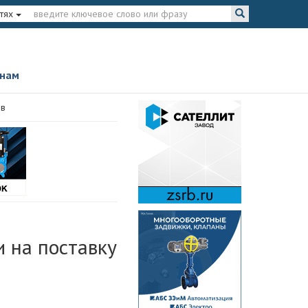
тях
 нам
ов
и на поставку