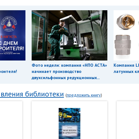
Фото недели: компания «НПО АСТА»
Компания L
роителя!
начинает производство
латунных кл
двухсильфонных редукционных...
вления библиотеки
(
предложить книгу
)