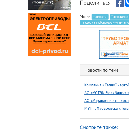
Поделиться
Метки
теплосети
Тепловые сет
тендер на трубопроводную армату
Новости по теме
Компания «ТеплоЭнергоР
АО «УСТЭК-Челябинск» з
АО «Управление теплосн
МУП г. Хабаровска «Теп
Смотрите также: