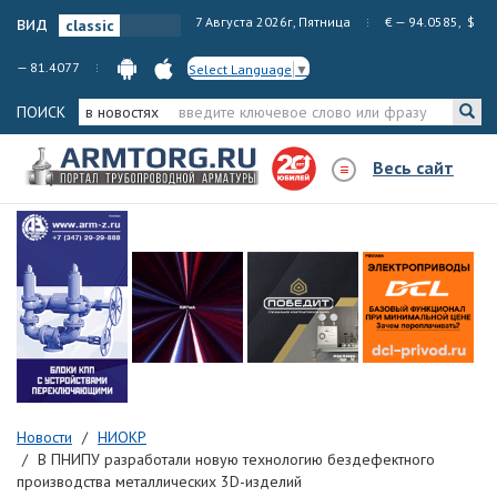
вид
7 Августа 2026г, Пятница
€ — 94.0585, $
— 81.4077
Select Language
▼
ПОИСК
в новостях
Весь сайт
Новости
НИОКР
В ПНИПУ разработали новую технологию бездефектного
производства металлических 3D-изделий