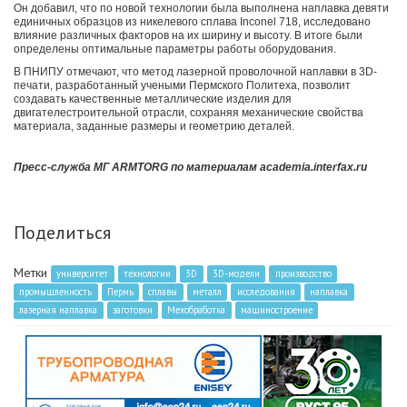
Он добавил, что по новой технологии была выполнена наплавка девяти
единичных образцов из никелевого сплава Inconel 718, исследовано
влияние различных факторов на их ширину и высоту. В итоге были
определены оптимальные параметры работы оборудования.
В ПНИПУ отмечают, что метод лазерной проволочной наплавки в 3D-
печати, разработанный учеными Пермского Политеха, позволит
создавать качественные металлические изделия для
двигателестроительной отрасли, сохраняя механические свойства
материала, заданные размеры и геометрию деталей.
Пресс-служба МГ ARMTORG по материалам academia.interfax.ru
Поделиться
Метки
университет
технологии
3D
3D-модели
производство
промышленность
Пермь
сплавы
металл
исследования
наплавка
лазерная наплавка
заготовки
Мехобработка
машиностроение