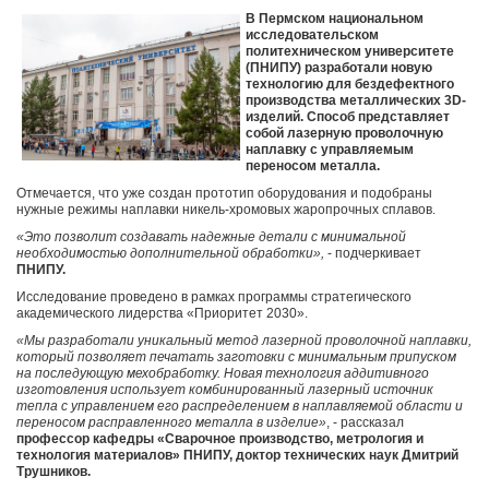
В Пермском национальном
исследовательском
политехническом университете
(ПНИПУ) разработали новую
технологию для бездефектного
производства металлических 3D-
изделий. Способ представляет
собой лазерную проволочную
наплавку с управляемым
переносом металла.
Отмечается, что уже создан прототип оборудования и подобраны
нужные режимы наплавки никель-хромовых жаропрочных сплавов.
«Это позволит создавать надежные детали с минимальной
необходимостью дополнительной обработки»,
- подчеркивает
ПНИПУ.
Исследование проведено в рамках программы стратегического
академического лидерства «Приоритет 2030».
«Мы разработали уникальный метод лазерной проволочной наплавки,
который позволяет печатать заготовки с минимальным припуском
на последующую мехобработку. Новая технология аддитивного
изготовления использует комбинированный лазерный источник
тепла с управлением его распределением в наплавляемой области и
переносом расправленного металла в изделие»
, - рассказал
профессор кафедры «Сварочное производство, метрология и
технология материалов» ПНИПУ, доктор технических наук Дмитрий
Трушников.