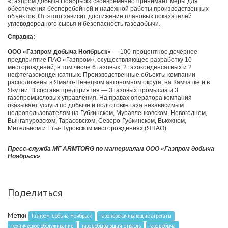
«Газпром добыча Ноябрьск» своевременно принимает меры для
обеспечения бесперебойной и надежной работы производственных
объектов. От этого зависит достижение плановых показателей
углеводородного сырья и безопасность газодобычи.
Справка:
ООО «Газпром добыча Ноябрьск»
— 100-процентное дочернее
предприятие ПАО «Газпром», осуществляющее разработку 10
месторождений, в том числе 6 газовых, 2 газоконденсатных и 2
нефтегазоконденсатных. Производственные объекты компании
расположены в Ямало-Ненецком автономном округе, на Камчатке и в
Якутии. В составе предприятия — 3 газовых промысла и 3
газопромысловых управления. На правах оператора компания
оказывает услуги по добыче и подготовке газа независимым
недропользователям на Губкинском, Муравленковском, Новогоднем,
Вынгапуровском, Тарасовском, Северо-Губкинском, Вьюжном,
Метельном и Еты-Пуровском месторождениях (ЯНАО).
Пресс-служба МГ ARMTORG по материалам
ООО «Газпром добыча
Ноябрьск»
Поделиться
Метки
Газпром добыча Ноябрьск
газоперекачивающие агрегаты
техническое обслуживание
газодобывающая отрасль
газодобыча