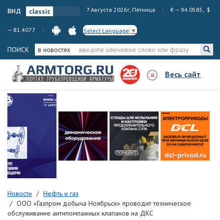
вид
7 Августа 2026г, Пятница
€ — 94.0585, $
— 81.4077
Select Language
▼
ПОИСК
в новостях
Весь сайт
Новости
Нефть и газ
ООО «Газпром добыча Ноябрьск» проводит техническое
обслуживание антипомпажных клапанов на ДКС