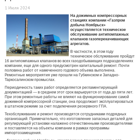
1 Июля 2024
На дожимных компрессорных
станциях компании «Газпром
добыча Ноябрьск»
осуществляется техническое
обслуживание антипомпажных
клапанов газоперекачивающих
агрегатов.
В частности, в этом году
техническое обслуживание пройдут
16 антипомпажных клапанов во всех газодобывающих подразделениях
компании, еще для одного предусмотрен капитальный ремонт. Почти
половина работ от намеченного годового объема выполнена.
Ремонтные мероприятия уже прошли на Губкинском и Западно-
Таркосалинском промыслах.
Периодичность таких работ определяется регламентирующей
документацией — в среднем этот срок варьируется от года до пяти лет.
При этом ремонтные работы не влияют на функционирование самой
дожимной компрессорной станции, она продолжает эксплуатироваться
в штатном режиме за счет подключения резервного ГПА.
Техобслуживание и ремонт производятся сотрудниками подрядных
организаций. Примечательно, что изготовление запасных деталей для
регулирующей установки налажено отечественными производителями
и поставляется на объекты компании в рамках программы
импортозамещения.