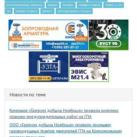
антипомпажные клапаны
клапан
Газпром
газовая отрасль
Нефть и газ
газ
газовая отрасль
ремонт
компрессорная станция
Новости по теме
Компания «Газпром добыча Ноябрьск» провела комплекс
планово-предупредительных работ на ГПА
ООО «Газпром добыча Ноябрьск» провело промывку
газовоздушных трактов двигателей ГПА на Комсомольском