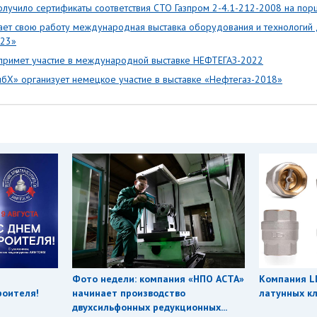
лучило сертификаты соответствия СТО Газпром 2-4.1-212-2008 на по
ает свою работу международная выставка оборудования и технологий
023»
римет участие в международной выставке НЕФТЕГАЗ-2022
Х» организует немецкое участие в выставке «Нефтегаз-2018»
Фото недели: компания «НПО АСТА»
Компания L
роителя!
начинает производство
латунных кл
двухсильфонных редукционных...