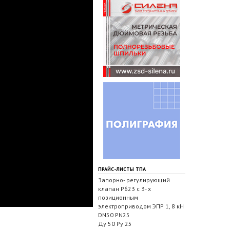
ПРАЙС-ЛИСТЫ ТПА
Запорно- регулирующий
клапан Р623 с 3- х
позиционным
электроприводом ЭПР 1, 8 кН
DN50 PN25
Ду 50 Ру 25