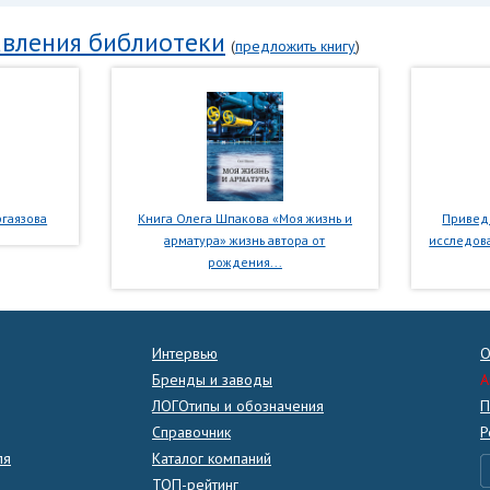
вления библиотеки
(
предложить книгу
)
гаязова
Книга Олега Шпакова «Моя жизнь и
Приведе
арматура» жизнь автора от
исследова
рождения...
Интервью
О
Бренды и заводы
A
ЛОГОтипы и обозначения
П
Справочник
Р
ля
Каталог компаний
ТОП-рейтинг