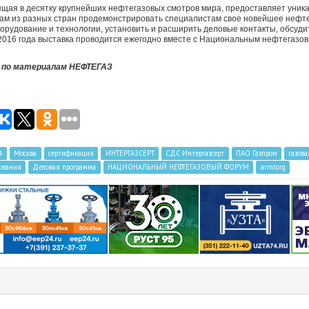
щая в десятку крупнейших нефтегазовых смотров мира, предоставляет уник
ам из разных стран продемонстрировать специалистам свое новейшее нефте
удование и технологии, установить и расширить деловые контакты, обсудит
 2016 года выставка проводится ежегодно вместе с Национальным нефтегазо
 по материалам НЕФТЕГАЗ
4
Москва
сертификация
ИНТЕРГАЗСЕРТ
СДС Интергазсерт
ПАО Газпром
газова
дования
Деловая программа
НАЦИОНАЛЬНЫЙ НЕФТЕГАЗОВЫЙ ФОРУМ
armtorg