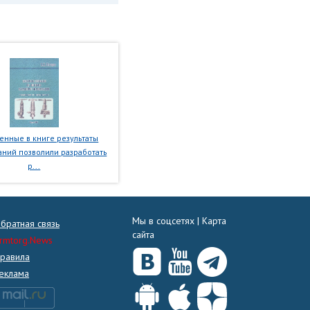
нные в книге результаты
ний позволили разработать
р...
Мы в соцсетях |
Карта
братная связь
сайта
rmtorg.News
равила
еклама