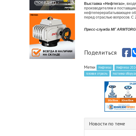
Выставка «Нефтегаз»
,
входя
производителям и поставщик
нефтеперерабатывающее обор
перед отраслью вопросов. С
Пресс-служба МГ ARMTORG
Поделиться
Метки
Нефтегаз
Нефтегаз 202
газовая отрасль
поставка обору
Новости по теме