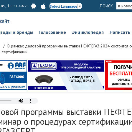
ПОИСК
в новос
585, $ — 81.4077
Select Language
▼
 сайт
аводы и бренды
Голосование
Энциклопедия
Написать
В рамках деловой программы выставки НЕФТЕГАЗ 2024 состоится 
сертификации...
ловой программы выставки НЕФТЕ
еминар о процедурах сертификаци
РГАЗСЕРТ