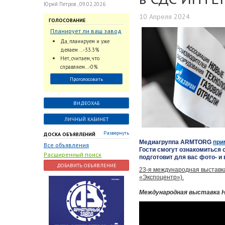
Юрий Петров , 09.02.2026
10 Апреля 2024
ГОЛОСОВАНИЕ
Планирует ли ваш завод
использовать
Да, планируем и уже
промышленный
делаем ...-33.3%
интеллект и цифровые
Нет, считаем, что
заказы для ускорения
справляем...-0%
обработки заказов и
Проголосовать
оперативной отгрузки
продукции конечному
потребителю?
ВИДЕОХАБ
ЛИЧНЫЙ КАБИНЕТ
Развернуть
ДОСКА ОБЪЯВЛЕНИЙ
Медиагруппа ARMTORG
при
Все объявления
Гости смогут ознакомиться
Расширенный поиск
подготовит для вас фото- и
ДОБАВИТЬ ОБЪЯВЛЕНИЕ
23-я международная выставка
«Экспоцентр»).
Международная выставка 