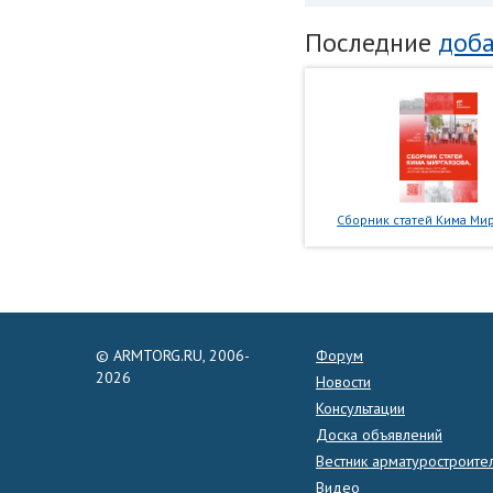
Последние
доба
Сборник статей Кима Мир
© ARMTORG.RU, 2006-
Форум
2026
Новости
Консультации
Доска объявлений
Вестник арматуростроите
Видео