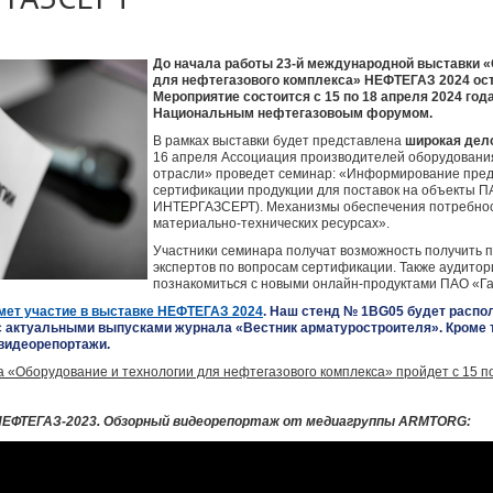
До начала работы 23-й международной выставки «
для нефтегазового комплекса» НЕФТЕГАЗ 2024 ост
Мероприятие состоится с 15 по 18 апреля 2024 год
Национальным нефтегазовоым форумом.
В рамках выставки будет представлена
широкая дел
16 апреля Ассоциация производителей оборудовани
отрасли» проведет семинар: «Информирование пред
сертификации продукции для поставок на объекты 
ИНТЕРГАЗСЕРТ). Механизмы обеспечения потребнос
материально-технических ресурсах».
Участники семинара получат возможность получить п
экспертов по вопросам сертификации. Также аудито
познакомиться с новыми онлайн-продуктами ПАО «Г
мет участие в выставке НЕФТЕГАЗ 2024
. Наш стенд № 1ВG05 будет распо
 с актуальными выпусками журнала «Вестник арматуростроителя». Кроме 
 видеорепортажи.
 «Оборудование и технологии для нефтегазового комплекса» пройдет с 15 по
НЕФТЕГАЗ-2023. Обзорный видеорепортаж от медиагруппы ARMTORG: