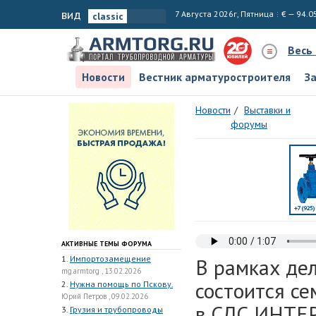
вид
7 Августа 2026г, Пятница
€ — 94.0
Весь
Новости
Вестник арматуростроителя
З
Новости
Выставки и
форумы
АКТИВНЫЕ ТЕМЫ ФОРУМА
1.
Импортозамещение
В рамках де
mg.armtorg , 13.02.2026
состоится с
2.
Нужна помощь по Пскову.
Юрий Петров , 09.02.2026
в СДС ИНТЕ
3.
Грузия и трубопроводы