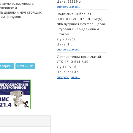
Цена: 69219 р.
альную возможность
смотреть далее...
газовое и
ь широкий круг стоящих
Задвижка шиберная
вым форумом.
ВЭЛСТОК VA- 013- 01- HW(N)-
NBR чугунная межфланцевая
штурвал с невыдвижным
штоком
Ду 50 Ру 10
Цена: 1 р.
смотреть далее...
Счетчик тепла крыльчатый
СТК- 15- 0, 6 M- BUS
я отрасль
Нефть и газ
Ду 15 Ру 16
Цена: 3640 р.
смотреть далее...