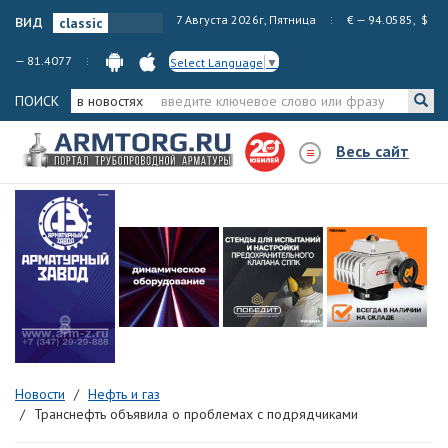
вид
7 Августа 2026г, Пятница
€ — 94.0585, $
— 81.4077
Select Language
▼
ПОИСК
в новостях
Весь сайт
Новости
Нефть и газ
Транснефть объявила о проблемах с подрядчиками