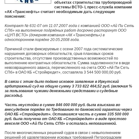
объектах строительства трубопроводной
системы ВСТО- I, пресс-служба компании
«АК «Транснефть» считает необходимым дать следующие
пояснения:
Контракт № 631-07 от 11.07.2007 года с компанией ООО «Ай Пи Сеть
СПб» на выполнение подрядных работ досрочно расторгнут ООО
«ЦУП ВСТО» (дочерняя компания «АК «Транснефть») в
одностороннем порядке 20.05.2008 года.
Причиной стали фиксируемые с осени 2007 года систематические
нарушения договорных обязательств, срыв плановых сроков
строительства, отсутствие производственных возможностей по
выполнению контрактных обязательств. Сумма задолженности в виде
невозвращенного аванса, перечисленного на счета ООО «Ай Пи Сеть
СПб» в ОАО КБ «Стройкредит», составляла 3 544 500 000,00 руб.
В связи с этим было подано исковое заявление в Иркутский
арбитражный суд на общую сумму 3 733 822 464,52 руб. (включая %
за пользование чужими денежными средствами и судебные
расходы).
Часть неустойки в сумме 846 000 000 руб. была взыскана во
внесудебном порядке по Требованию по банковской гарантии через
ОАО КБ «Стройкредит». Оставшаяся часть в сумме 335 500 000
руб. была получена от ОАО КБ «Стройкредит» в виде простого
векселя ООО «Ай Пи Сеть СПб» и осталась непогашенной.
После многочисленных решений судов в связи с невыполнением
решений об удовлетворении исковых требований Петроградским