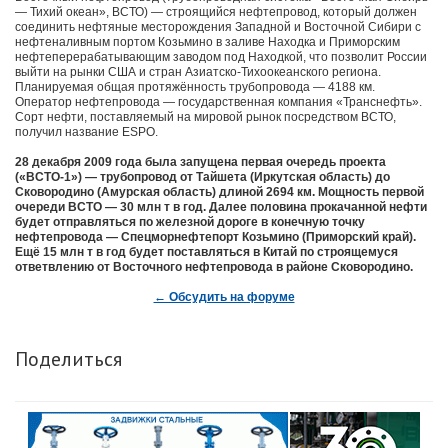
— Тихий океан», ВСТО) — строящийся нефтепровод, который должен
соединить нефтяные месторождения Западной и Восточной Сибири с
нефтеналивным портом Козьмино в заливе Находка и Приморским
нефтеперерабатывающим заводом под Находкой, что позволит России
выйти на рынки США и стран Азиатско-Тихоокеанского региона.
Планируемая общая протяжённость трубопровода — 4188 км.
Оператор нефтепровода — государственная компания «Транснефть».
Сорт нефти, поставляемый на мировой рынок посредством ВСТО,
получил название ESPO.
28 декабря 2009 года была запущена первая очередь проекта
(«ВСТО-1») — трубопровод от Тайшета (Иркутская область) до
Сковородино (Амурская область) длиной 2694 км. Мощность первой
очереди ВСТО — 30 млн т в год. Далее половина прокачанной нефти
будет отправляться по железной дороге в конечную точку
нефтепровода — Спецморнефтепорт Козьмино (Приморский край).
Ещё 15 млн т в год будет поставляться в Китай по строящемуся
ответвлению от Восточного нефтепровода в районе Сковородино.
← Обсудить на форуме
Поделиться