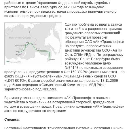
районным отделом Управления Федеральной службы судебных
приставов по Санкт-Петербургу 22.09.2009 года возбуждено
исполнительное производство, начата процедура принудительного
взыскания присужденных средств.
Однако проблема возврата аванса
так и не была разрешена в рамках
гражданско-правовых отношений.
По результатам проверки
обращения ОАО «АК «Транснефть»
на предмет неправомерных
действий руководства ООО «Ай Пи
Сеть СПб» УВД по Петроградскому
району г. Санкт-Петербурга было
возбуждено уголовное дело
№74148 по признакам совершения
преступления, предусмотренного ч.4 ст.159 УК РФ (мошенничество) – по
факту хищения неустановленными лицами денежных средств ООО
«ЦУП ВСТО». В связи с особой значимостью данное дело 18.11.2009
года было передано в Следственный Комитет при МВД РФ и
зарегистрировано под №31593.
В рамках уголовного дела компания «АК «Транснефть» заявила
ходатайства о признании ее потерпевшей стороной, гражданским
истцом и возмещении вреда. Предприятия компании «АК «Транснефть»
активно сотрудничают со следствием.
Справка:
Восточный нефтепровод (трубопроводная система «Восточная Сибирь