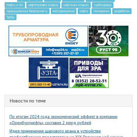
Нефть и газ
нефтегазовая отрасль
нефтяная отрасль
трубопровод
промышленная безопасность
месторождение
нефть
технологии
разработки
Трубы
Новости по теме
По итогам 2024 года экономический эффект в компании
«Оренбургнефть» составил 2 млрд рублей
Идея применения шарового крана в устройстве