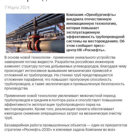
7 Марта 2024
Компания «Оренбургнефть»
внедрила отечественную
инновационную технологию,
которая повышает
эксплуатационную
эффективность трубопроводной
системы на месторождениях. Об
этом сообщает пресс-
центр НК «Роснефть».
В основе новой технологии - применение уникального устройства
завихрения потока жидкости. Разработка российских инженеров
изменяет структуру потока добываемых углеводородов, благодаря чему
происходит интенсивное вымывание механических примесей и
отложений из трубопровода. На стенках труб предотвращается
отложение парафинов, что повышает пропускную способность
трубопроводов, а также экологическую и промышленную безопасность
производства.
Применение новой технологии увеличивает межочистной период
трубопроводов в среднем в полтора раза и способствует повышению
эффективности эксплуатации трубопроводного парка на
месторождениях. Кроме того, реализация проекта обеспечивает
ежегодное снижение операционных затрат на механическую очистку
труб.
Безаварийная работа промышленных объектов — один из приоритетов
стратегии «Роснефть-2030» и ключевая задача Компании во всех