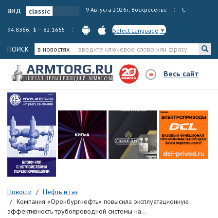
вид
9 Августа 2026г, Воскресенье
€ —
94.8366, $ — 82.1665
Select Language
▼
ПОИСК
в новостях
Весь сайт
Новости
Нефть и газ
Компания «Оренбургнефть» повысила эксплуатационную
эффективность трубопроводной системы на...