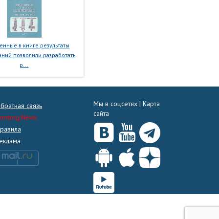
нные в книге результаты
ний позволили разработать
р...
Мы в соцсетях |
Карта
братная связь
сайта
rmtorg.News
равила
еклама