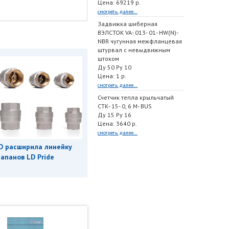
Цена: 69219 р.
смотреть далее...
Задвижка шиберная
ВЭЛСТОК VA- 013- 01- HW(N)-
NBR чугунная межфланцевая
штурвал с невыдвижным
штоком
Ду 50 Ру 10
Цена: 1 р.
смотреть далее...
Счетчик тепла крыльчатый
СТК- 15- 0, 6 M- BUS
Ду 15 Ру 16
Цена: 3640 р.
смотреть далее...
D расширила линейку
апанов LD Pride