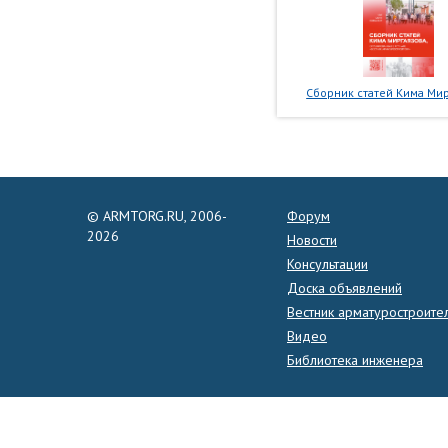
Сборник статей Кима Мир
© ARMTORG.RU, 2006-
Форум
2026
Новости
Консультации
Доска объявлений
Вестник арматуростроите
Видео
Библиотека инженера