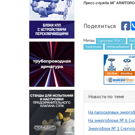
Пресс-служба МГ ARMTORG
Поделиться
Метки
Сургутская ГРЭС-2
ПАО
Энергетика
теплоснабжение
Новости по теме
На паросиловых энергоб
На энергоблоке № 6 Су
Энергоблок № 1 Сургутс