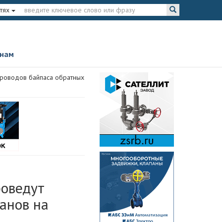
тях
 нам
проводов байпаса обратных
роведут
анов на