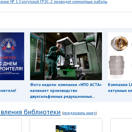
локе № 1 Сургутской ГРЭС-2 проводят ремонтные работы
Фото недели: компания «НПО АСТА»
Компания L
роителя!
начинает производство
латунных кл
двухсильфонных редукционных...
вления библиотеки
(
предложить книгу
)