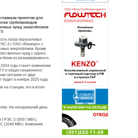
) главным проектом для
онтаж трубопроводов
венных нужд энергоблоков
У.
ость пуска паросиловых
ГРЭС-2» ПАО «Юнипро» с
овых энергоблоков. Кроме
собственных нужд с одного
к блока из резерва/ремонта.
 2024 году станет изменение
ПГУ и общестанционного
ние питания от двух
 будет в ноябре 2025 года.
 на станции, что в итоге
ргии. На сегодняшний день
я ГРЭС-2 (5657 МВт),
ЭС (1048 МВт). Компания