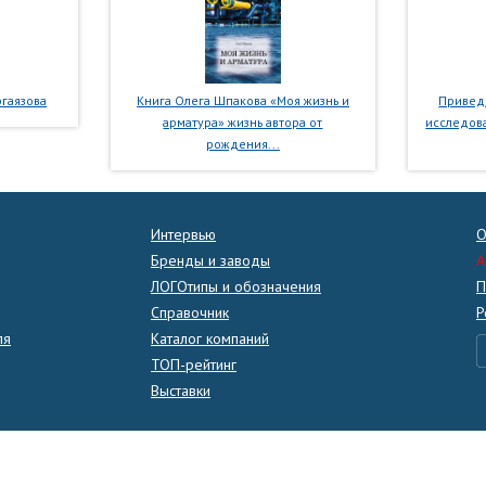
гаязова
Книга Олега Шпакова «Моя жизнь и
Приведе
арматура» жизнь автора от
исследова
рождения...
Интервью
О
Бренды и заводы
A
ЛОГОтипы и обозначения
П
Справочник
Р
ля
Каталог компаний
ТОП-рейтинг
Выставки