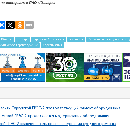
 по материалам ПАО «Юнипро»
 Юнипро
Юнипро
парогазовый энергоблок
энергоблок
Редукционно-охладительные у
техническое перевооружение
модернизация
локах Сургутской ГРЭС-2 проводят текущий ремонт оборудования
ргутской ГРЭС-2 продолжается модернизация оборудования
кой ГРЭС-2 включен в сеть после завершения среднего ремонта