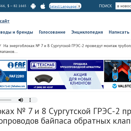
ПОИСК
в новос
366, $ — 82.1665
Select Language
▼
 сайт
аводы и бренды
Голосование
Энциклопедия
Написать
На энергоблоках № 7 и 8 Сургутской ГРЭС-2 проведут монтаж трубо
лапанов...
ках № 7 и 8 Сургутской ГРЭС-2 п
опроводов байпаса обратных клап