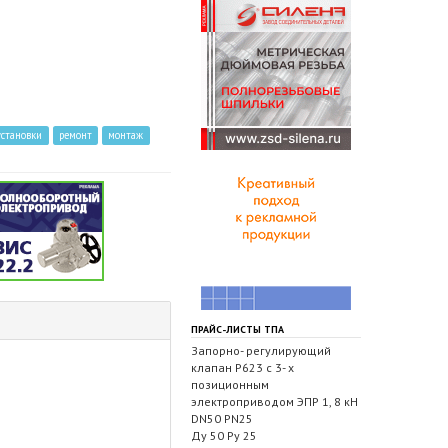
становки
ремонт
монтаж
ПРАЙС-ЛИСТЫ ТПА
Запорно- регулирующий
клапан Р623 с 3- х
позиционным
электроприводом ЭПР 1, 8 кН
DN50 PN25
Ду 50 Ру 25