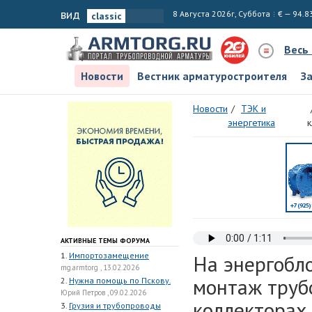
вид
8 Августа 2026г, Суббота
€ — 94.8
Весь
Новости
Вестник арматуростроителя
З
Новости
ТЭК и
энергетика
к
АКТИВНЫЕ ТЕМЫ ФОРУМА
1.
Импортозамещение
На энергобло
mg.armtorg , 13.02.2026
монтаж труб
2.
Нужна помощь по Пскову.
Юрий Петров , 09.02.2026
коллекторах
3.
Грузия и трубопроводы