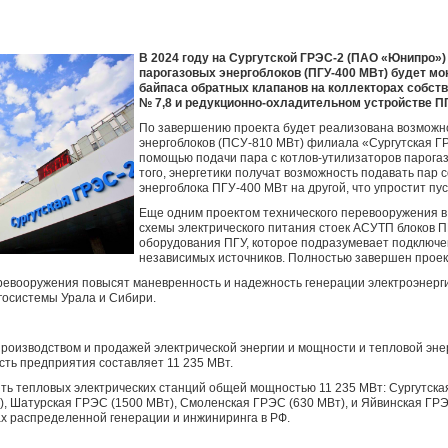
В 2024 году на Сургутской ГРЭС-2 (ПАО «Юнипро»
парогазовых энергоблоков (ПГУ-400 МВт) будет м
байпаса обратных клапанов на коллекторах собст
№ 7,8 и редукционно-охладительном устройстве ПГ
По завершению проекта будет реализована возможн
энергоблоков (ПСУ-810 МВт) филиала «Сургутская 
помощью подачи пара с котлов-утилизаторов парогаз
того, энергетики получат возможность подавать пар 
энергоблока ПГУ-400 МВт на другой, что упростит пус
Еще одним проектом технического перевооружения в
схемы электрического питания стоек АСУТП блоков 
оборудования ПГУ, которое подразумевает подключе
независимых источников. Полностью завершен проект
ревооружения повысят маневренность и надежность генерации электроэнергии
госистемы Урала и Сибири.
роизводством и продажей электрической энергии и мощности и тепловой эне
ть предприятия составляет 11 235 МВт.
ть тепловых электрических станций общей мощностью 11 235 МВт: Сургутска
, Шатурская ГРЭС (1500 МВт), Смоленская ГРЭС (630 МВт), и Яйвинская ГР
х распределенной генерации и инжиниринга в РФ.