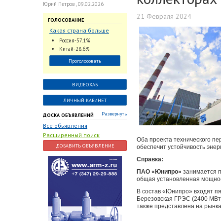
Юрий Петров , 09.02.2026
21 Февраля 2024
ГОЛОСОВАНИЕ
Какая страна больше
всего поставляет
Россия-57.1%
трубопроводную
Китай-28.6%
арматуру в химическую
Проголосовать
отрасль?
ВИДЕОХАБ
ЛИЧНЫЙ КАБИНЕТ
Развернуть
ДОСКА ОБЪЯВЛЕНИЙ
Все объявления
Расширенный поиск
Оба проекта технического пе
ДОБАВИТЬ ОБЪЯВЛЕНИЕ
обеспечит устойчивость энер
Справка:
ПАО «Юнипро»
занимается п
общая установленная мощнос
В состав «Юнипро» входят пя
Березовская ГРЭС (2400 МВт)
также представлена на рынка