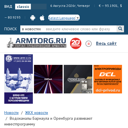
вид
6 Августа 2026г, Четверг
€ — 93.1901, $
— 80.9293
Select Language
▼
ПОИСК
в новостях
Весь сайт
Новости
ЖКХ новости
Водоканалы Барнаула и Оренбурга развивают
инвестпрограмму