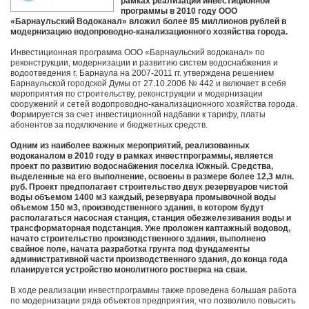
рамках реализации инвестиционной
программы в 2010 году ООО
«Барнаульский Водоканал» вложил более 85 миллионов рублей в
модернизацию водопроводно-канализационного хозяйства города.
Инвестиционная программа ООО «Барнаульский водоканал» по
реконструкции, модернизации и развитию систем водоснабжения и
водоотведения г. Барнаула на 2007-2011 гг. утверждена решением
Барнаульской городской Думы от 27.10.2006 № 442 и включает в себя
мероприятия по строительству, реконструкции и модернизации
сооружений и сетей водопроводно-канализационного хозяйства города.
Формируется за счет инвестиционной надбавки к тарифу, платы
абонентов за подключение и бюджетных средств.
Одним из наиболее важных мероприятий, реализованных
водоканалом в 2010 году в рамках инвестпрограммы, является
проект по развитию водоснабжения поселка Южный. Средства,
выделенные на его выполнение, освоены в размере более 12,3 млн.
руб. Проект предполагает строительство двух резервуаров чистой
воды объемом 1400 м3 каждый, резервуара промывочной воды
объемом 150 м3, производственного здания, в котором будут
располагаться насосная станция, станция обезжелезивания воды и
трансформаторная подстанция. Уже проложен каптажный водовод,
начато строительство производственного здания, выполнено
свайное поле, начата разработка грунта под фундаменты
административной части производственного здания, до конца года
планируется устройство монолитного ростверка на сваи.
В ходе реализации инвестпрограммы также проведена большая работа
по модернизации ряда объектов предприятия, что позволило повысить