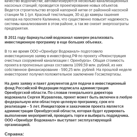
качество водоочистки; автоматизируются несколько канализационных
насосных станций; проводится проектирование новых объектов.
Ведется строительство второй напорной нитки от районной насосной
станции № 1 (ул. Красный текстильщик, 30-а) до камеры гашения
напора на проспекте Калинина, что существенно повысит надежность
системы канализования в этом районе, а так же снизит энергозатраты
предприятия.
В 2011 году барнаульский водоканал намерен реализовать
инвестиционную программу в еще больших объемах.
В то же время ООО «Оренбург Водоканал» подготовило
инвестиционную заявку в инвестфонд РФ по проекту «Реконструкция
очистных сооружений канализации г. Оренбурга». Общая стоимость
проекта в прогнозных ценах составила 1099,59 млн. рублей, из них
собственное финансирование - 590,25 млн. рублей. На прошлой неделе
инвестпроект получил положительное заключение Госэкспертизы.
На днях заявку и пакет документов для подачи в инвестиционный
фонд Российской Федерации подписала администрация
Оренбургской области. По словам генерального директора
водоканала Сергея Журавлева, проект может быть включен в любую
федеральную или областную целевую программу, срок его
реализации – 5 лет. Инициатором и заказчиком проекта является
администрация Оренбургской области, которая будет курировать
выполнение мероприятий, проводить торги и выбирать подрядчика.
ООО «Оренбург Водоканал» выступает эксплуатирующей
организацией.
Справка: