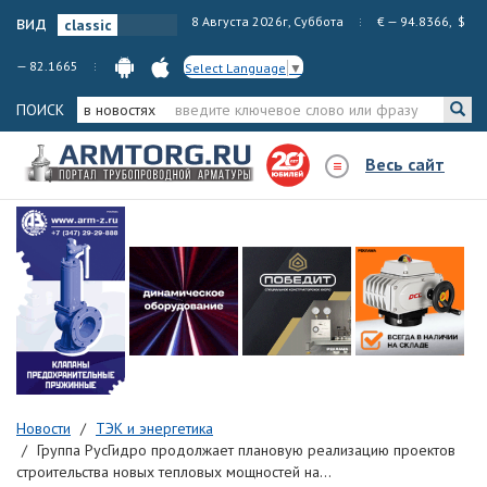
вид
8 Августа 2026г, Суббота
€ — 94.8366, $
— 82.1665
Select Language
▼
ПОИСК
в новостях
Весь сайт
Новости
ТЭК и энергетика
Группа РусГидро продолжает плановую реализацию проектов
строительства новых тепловых мощностей на...