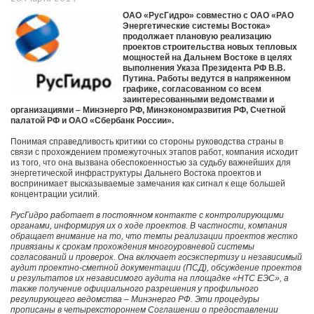
ОАО «РусГидро» совместно с ОАО «РАО
Энергетические системы Востока»
продолжает плановую реализацию
проектов строительства новых тепловых
мощностей на Дальнем Востоке в целях
выполнения Указа Президента РФ В.В.
Путина. Работы ведутся в напряженном
графике, согласованном со всем
заинтересованными ведомствами и
организациями – Минэнерго РФ, Минэкономразвития РФ, Счетной
палатой РФ и ОАО «Сбербанк России».
Понимая справедливость критики со стороны руководства страны в
связи с прохождением промежуточных этапов работ, компания исходит
из того, что она вызвана обеспокоенностью за судьбу важнейших для
энергетической инфраструктуры Дальнего Востока проектов и
воспринимает высказываемые замечания как сигнал к еще большей
концентрации усилий.
РусГидро работает в постоянном контакте с контролирующими
органами, информируя их о ходе проектов. В частности, компания
обращает внимание на то, что темпы реализации проектов жестко
привязаны к срокам прохождения многоуровневой системы
согласований и проверок. Она включает госэкспертизу и независимый
аудит проектно-сметной документации (ПСД), обсуждение проектов
и результатов их независимого аудита на площадке «НТС ЕЭС», а
также получение официального разрешения у профильного
регулирующего ведомства – Минэнерго РФ. Эти процедуры
прописаны в четырехстороннем Соглашении о предоставлении