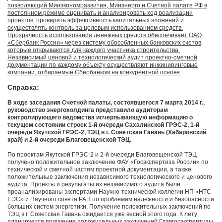
позволяющий Минэкономразвития, Минэнерго и Счетной палате РФ в
постоянном режиме оценивать и анализировать ход реализации
проектов, проверять эффективность капитальных вложений и
осуществлять контроль за целевым использованием средств.
Прозрачность использования денежных средств обеспечивает ОАО
«Сбербанк России» через систему обособленных банковских счетов,
которые открываются для каждого участника строительства.
Независимый ценовой и технологический аудит проектно-сметной
документации по каждому объекту осуществляют инжиниринговые
компании, отбираемые Сбербанком на конкурентной основе.
Справка:
В ходе заседания Счетной палаты, состоявшегося 7 марта 2014 г.,
руководство энергохолдинга представило аудиторам
контролирующего ведомства исчерпывающую информацию о
текущем состоянии строек 1-й очереди Сахалинской ГРЭС-2, 1-й
очереди Якутской ГРЭС-2, ТЭЦ в г. Советская Гавань (Хабаровский
край) и 2-й очереди Благовещенской ТЭЦ.
По проектам Якутской ГРЭС-2 и 2-й очереди Благовещенской ТЭЦ
получено положительное заключение ФАУ «Госэкспертиза России» по
технической и сметной частям проектной документации, а также
положительные заключения независимого технологического и ценового
аудита. Проекты и результаты их независимого аудита были
проанализированы экспертами Научно-технической коллегии НП «НТС
ЕЭС» и Научного совета РАН по проблемам надежности и безопасности
больших систем энергетики. Получение положительных заключений по
ТЭЦ в г. Советская Гавань ожидается уже весной этого года. К лету
планируется получение положительных заключений Главгосэкспертизы