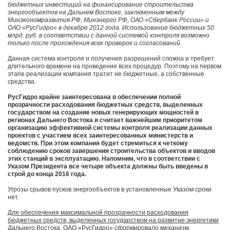
бюджетных инвестиций на финансирование строительства
энергообъектов на Дальнем Востоке, заключенным между
Минэкономразвития РФ, Минэнерго РФ, ОАО «Сбербанк России» и
ОАО «РусГидро» в декабре 2012 года. Использование бюджетных 50
млрд. руб. в соответствии с данной системой контроля возможно
только после прохождения всех проверок и согласований.
Данная система контроля и получения разрешений сложна и требует
длительного времени на проведение всех процедур. Поэтому на первом
этапе реализации компания тратит не бюджетные, а собственные
средства.
РусГидро крайне заинтересована в обеспечении полной
прозрачности расходования бюджетных средств, выделенных
государством на создание новых генерирующих мощностей в
регионах Дальнего Востока и считает важнейшим приоритетом
организацию эффективной системы контроля реализации данных
проектов с участием всех заинтересованных министерств и
ведомств. При этом компания будет стремиться к четкому
соблюдению сроков завершения строительства объектов и вводов
этих станций в эксплуатацию. Напомним, что в соответствии с
Указом Президента все четыре объекта должны быть введены в
строй до конца 2016 года.
Угрозы срывов пусков энергообъектов в установленные Указом сроки
нет.
Для обеспечения максимальной прозрачности расходования
бюджетных средств, выделенных государством на развитие энергетики
Дальнего Востока, ОАО «РусГидро» сформировало механизм,