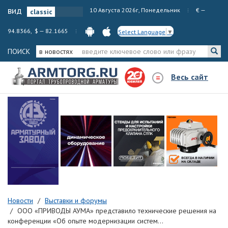
вид
10 Августа 2026г, Понедельник
€ —
94.8366, $ — 82.1665
Select Language
▼
ПОИСК
в новостях
Весь сайт
Новости
Выставки и форумы
ООО «ПРИВОДЫ АУМА» представило технические решения на
конференции «Об опыте модернизации систем...