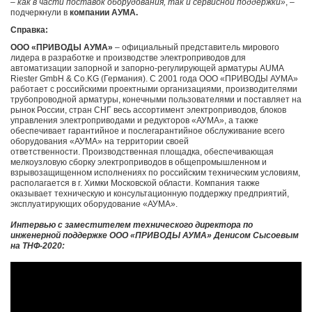
– как в части поставок оборудования, так и сервисной поддержки»
, –
подчеркнули в
компании АУМА.
Справка:
ООО «ПРИВОДЫ АУМА»
–
официальный представитель мирового
лидера в разработке и производстве электроприводов для
автоматизации запорной и запорно-регулирующей арматуры AUMA
Riester GmbH & Co.KG (Германия). С 2001 года ООО «ПРИВОДЫ АУМА»
работает с российскими проектными организациями, производителями
трубопроводной арматуры, конечными пользователями и поставляет на
рынок России, стран СНГ весь ассортимент электроприводов, блоков
управления электроприводами и редукторов «АУМА», а также
обеспечивает гарантийное и послегарантийное обслуживание всего
оборудования «АУМА» на территории своей
ответственности. Производственная площадка, обеспечивающая
мелкоузловую сборку электроприводов в общепромышленном и
взрывозащищенном исполнениях по российским техническим условиям,
располагается в г. Химки Московской области. Компания также
оказывает техническую и консультационную поддержку предприятий,
эксплуатирующих оборудование «АУМА».
Интервью с заместителем технического директора по
инженерной поддержке ООО «ПРИВОДЫ АУМА» Денисом Сысоевым
на ТНФ-2020: