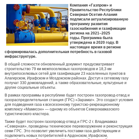
Компания «Газпром» и
Правительство Республики
Северная Осетия-Алания
подписали актуализированную
программу развития
газоснабжения и газификации
региона на 2021–2025
годы. Программа была
утверждена в 2020 году. В
настоящее время в регионе
сформировалась дополнительная потребность в газовой
инфраструктуре.
В общей сложности обновленный документ предусматривает
строительство 79 км межпоселковых газопроводов и 18,3 км
внутрипоселковых сетей для газификации 23 населенных пунктов в
Алагирском, Ирафском и Моздокском районах. Доступ к сетевому газу
получат 330 домовладений, а также образовательные, культурные и
другие социальные объекты.
В рамках программы в республике будет построен газопровод-отвод и
газораспределительная станция (ГРС) «Зарамаг». Это создаст условия
для подведения газа к всесезонному туристско-рекреационному
комплексу «Мамисон» — одному из объектов Северокавказского
туристического кластера.
Также будет построен газопровод-отвод и ГРС-2 г. Владикавказ
«Северная», проведены техническое перевооружение и реконструкция
семи ГРС. Это позволит увеличить поставки газа действующим и
подключить новых потребителей в Ардонском, Ирафском,