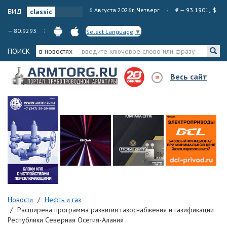
вид
6 Августа 2026г, Четверг
€ — 93.1901, $
— 80.9293
Select Language
▼
ПОИСК
в новостях
Весь сайт
Новости
Нефть и газ
Расширена программа развития газоснабжения и газификации
Республики Северная Осетия-Алания