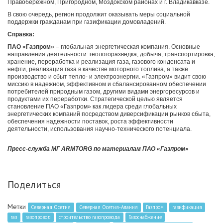
Правобережном, Пригородном, Моздокском районах и г. Владикавказе.
В свою очередь, регион продолжит оказывать меры социальной
поддержки гражданам при газификации домовладений.
Справка:
ПАО «Газпром»
– глобальная энергетическая компания. Основные
направления деятельности: геологоразведка, добыча, транспортировка,
хранение, переработка и реализация газа, газового конденсата и
нефти, реализация газа в качестве моторного топлива, а также
производство и сбыт тепло- и электроэнергии. «Газпром» видит свою
миссию в надежном, эффективном и сбалансированном обеспечении
потребителей природным газом, другими видами энергоресурсов и
продуктами их переработки. Стратегической целью является
становление ПАО «Газпром» как лидера среди глобальных
энергетических компаний посредством диверсификации рынков сбыта,
обеспечения надежности поставок, роста эффективности
деятельности, использования научно-технического потенциала.
Пресс-служба МГ ARMTORG по материалам ПАО «Газпром»
Поделиться
Метки
Северная Осетия
Северная Осетия-Алания
Газпрoм
газификация
газ
газопровод
строительство газопровода
Газоснабжение