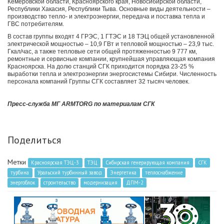
Кемеровской области, Красноярского края, Новосибирской области,
Республики Хакасия, Республики Тыва. Основные виды деятельности –
производство тепло- и электроэнергии, передача и поставка тепла и
ГВС потребителям.
В состав группы входят 4 ГРЭС, 1 ГТЭС и 18 ТЭЦ общей установленной
электрической мощностью – 10,9 ГВт и тепловой мощностью – 23,9 тыс.
Гкал/час, а также тепловые сети общей протяженностью 9 777 км,
ремонтные и сервисные компании, крупнейшая управляющая компания
Красноярска. На долю станций СГК приходится порядка 23-25 %
выработки тепла и электроэнергии энергосистемы Сибири. Численность
персонала компаний Группы СГК составляет 32 тысяч человек.
Пресс-служба МГ ARMTORG по материалам СГК
Поделиться
Метки
Красноярская ТЭЦ-3
ТЭЦ
Сибирская генерирующая компания
СГК
турбина
Уральский турбинный завод
Энергетика
теплоснабжение
энергоблок
строительство
модернизация
ДПМ-2