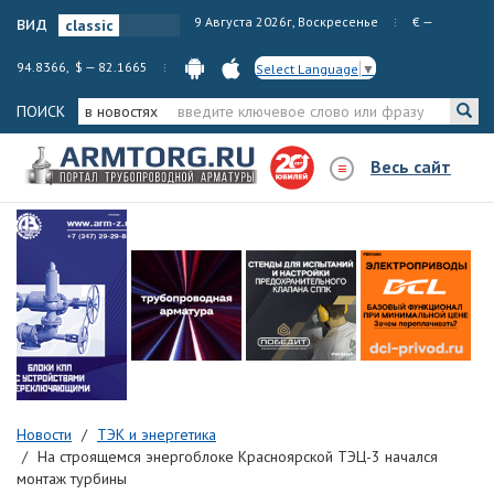
вид
9 Августа 2026г, Воскресенье
€ —
94.8366, $ — 82.1665
Select Language
▼
ПОИСК
в новостях
Весь сайт
Новости
ТЭК и энергетика
На строящемся энергоблоке Красноярской ТЭЦ-3 начался
монтаж турбины