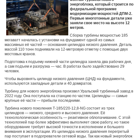
энергоблока, который строится по
федеральной программе
модернизации мощностей ДПМ-2.
Первые многотонные детали уже
заняли свое место на высоте 12
метров.
Сборка турбины мощностью 185
мегаватт началась с установки на фундамент одной из самых
массивных её частей — основания цилиндра низкого давления. Деталь
массой 110 тонн поднимали на 12-метровую отметку с помощью двух
мостовых кранов.
Подготовка к подъему нижней части цилиндра заняла два рабочих дня,
а сам подъем и разгрузка — час. В работах было задействовано 29
человек.
Чтобы выровнять цилиндр низкого давления (ЦНД) на фундаменте,
используются закладные детали и 40 домкратов.
Турбину для нового энергоблока произвел Уральский турбинный завод в
2022 году. Она поступала на станцию по частям. Цилиндры — самые
крупные её части — прибыли последними.
Турбина нового поколения Т-185/220-12,8-NG состоит из трех
цилиндров — низкого, среднего и высокого давления. Её
технолологическая особенность — реактивное облопачивание. С этой
технологией пар более эффективно выполняет свою работу, но такое
оборудование требует высокой точности в исполнении и большего
внимания в эксплуатации. Из цилиндра низкого давления перегретый
пар поступает в подогреватели сетевой воды. Так как новый энергоблок