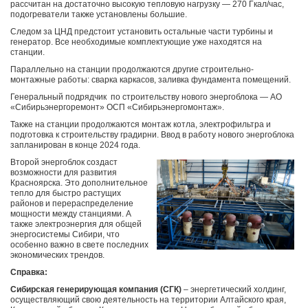
рассчитан на достаточно высокую тепловую нагрузку — 270 Гкал/час,
подогреватели также установлены большие.
Следом за ЦНД предстоит установить остальные части турбины и
генератор. Все необходимые комплектующие уже находятся на
станции.
Параллельно на станции продолжаются другие строительно-
монтажные работы: сварка каркасов, заливка фундамента помещений.
Генеральный подрядчик по строительству нового энергоблока — АО
«Сибирьэнергоремонт» ОСП «Сибирьэнергомонтаж».
Также на станции продолжаются монтаж котла, электрофильтра и
подготовка к строительству градирни. Ввод в работу нового энергоблока
запланирован в конце 2024 года.
Второй энергоблок создаст
возможности для развития
Красноярска. Это дополнительное
тепло для быстро растущих
районов и перераспределение
мощности между станциями. А
также электроэнергия для общей
энергосистемы Сибири, что
особенно важно в свете последних
экономических трендов.
Справка:
Сибирская генерирующая компания (СГК)
–
энергетический холдинг,
осуществляющий свою деятельность на территории Алтайского края,