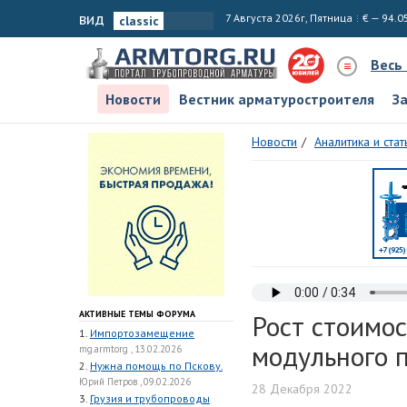
вид
7 Августа 2026г, Пятница
€ — 94.0
Весь
Новости
Вестник арматуростроителя
З
Новости
Аналитика и стат
АКТИВНЫЕ ТЕМЫ ФОРУМА
Рост стоимос
1.
Импортозамещение
модульного 
mg.armtorg , 13.02.2026
2.
Нужна помощь по Пскову.
Юрий Петров , 09.02.2026
28 Декабря 2022
3.
Грузия и трубопроводы