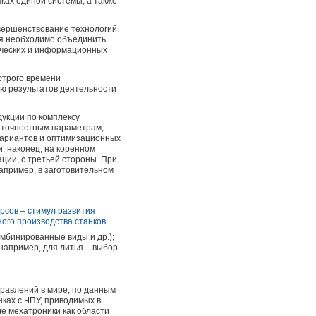
ках единой системы, а также
ершенствование технологий.
ия необходимо объединить
ических и информационных
строго времени
ию результатов деятельности
укции по комплексу
 точностным параметрам,
 вариантов и оптимизационных
и, наконец, на коренном
ции, с третьей стороны. При
апример, в
заготовительном
омбинированные виды и др.);
(например, для литья – выбор
равлений в мире, по данным
нках с ЧПУ, приводимых в
е мехатроники как области