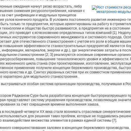
онные ожидания начнут резко возрастать, либо
решения снижения ресурсопотребления, начиная с
в за счет унификации и модульных принципов
ия узлов конечного продукта. В условиях постоянного развития инженерно-т
 быть только те предприятия, которые ориентированы на работу в стремит
и технологии и общество быстро развиваются, а предприятия не в состоянии
люции, это приводит к исчезновению определенных типов компаний [1]. Недоп
ичных инструментов современного менеджмента и системного подхода. Особ
ретают для отечественного станкостроения с учетом его роли в общем маши
м повышения эффективности станкостроительных предприятий является бо
 информации, материалов, энергии и др.), где энергетические затраты в пос
модульном станкостроении [2, 3] реализуются основные современные органи
 ресурсосбережение, повышение технологического уровня и эффективности.
ях жизненного цикла станка (при проектировании, изготовлении, эксплуатаци
венное применение получили концепции бережливого производства, быстро
нного качества и др. Синтез указанных систем при их совместном применени
то характерно для модульного станкостроения.
а выстраиваться особая система организации производства, получившая в Р
ессором Раджаном Сури была разработана концепция быстрореагирующего пр
оторая представляет систему управления производством, позволяющую значит
ирования за счет сокращения времени выполнения заказа.
на в последней четверти XX века стали возникать отраслевые синергетически
л использоваться для решения таких проблем, которые не поддавались реше
е о взаимодействии множества элементов в рамках единой системы [7].
нного совершенствования заложен в концепции бережливого производства. В