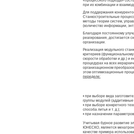
«процессного подхода» состо
при их комбинации и взаимод
Для поддержания конкуренто
Станкостроительные процесс
методы теории систем, упра
(количество информации, энтр
Благодаря постоянному улуч
реагирования, достигается с
организации.
Реализация модульного стан
критериев (функциональному
скорости обработки и др.) и
процедурах на всех иерархиче
организационном преобразов
этом оптимизационные проце
переделе:
• при выборе вида заготовит
группы модулей (аддитивные 
• при выборе конкретного те
способа литья и т. д.);
• при назначении параметров
Учитывая бурное развитие эл
ЮНЕСКО, является мехатроник
качестве примера использова