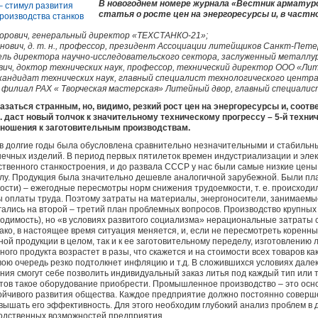
В новогоднем номере журнала «Вестник армату
статья о росте цен на энергоресурсы и, в частн
торович, генеральный директор «ТЕХСТАНКО-21»;
нович, д. т. н., профессор, президент Ассоциации литейщиков Санкт-Пете
ель директора научно-исследовательского сектора, заслуженный металлу
ич, доктор технических наук, профессор, технический директор ООО «Лит
 кандидат технических наук, главный специалист технологического центр
, филиал РАХ « Творческая мастерская» Литейный двор, главный специалис
азаться странным, но, видимо, резкий рост цен на энергоресурсы и, соотв
 даст новый толчок к значительному техническому прогрессу – 5-й техни
тношения к заготовительным производствам.
тв долгие годы была обусловлена сравнительно незначительными и стабильн
нечных изделий. В период первых пятилеток времен индустриализации и элек
твенного станкостроения, и до развала СССР у нас были самые низкие цены
илу. Продукция была значительно дешевле аналогичной зарубежной. Были п
имости) – ежегодные пересмотры норм снижения трудоемкости, т. е. происход
ы оплаты труда. Поэтому затраты на материалы, энергоносители, занимаемы
гались на второй – третий план проблемных вопросов. Производство крупных
одимость), но «в условиях развитого социализма» нерациональные затраты 
ко, в настоящее время ситуация меняется, и, если не пересмотреть коренн
ной продукции в целом, так и к ее заготовительному переделу, изготовлению
чного продукта возрастет в разы, что скажется и на стоимости всех товаров к
свою очередь резко подтолкнет инфляцию и т.д. В сложившихся условиях дале
я смогут себе позволить индивидуальный заказ литья под каждый тип или т
отов такое оборудование приобрести. Промышленное производство – это ос
тойчивого развития общества. Каждое предприятие должно постоянно соверш
вышать его эффективность. Для этого необходим глубокий анализ проблем в 
одственных возможностей предприятия.