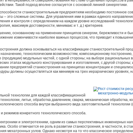
ит в непрерывности совершенствования на стыке отдельных процессов в рам
ействии. Такой подход вполне согласуется с основной линией синергетики.
способности станкостроительным предприятиям необходимо постоянное сов
ы – это сложные системы. Для управления ими в рамках единого направлен
вления и контроля с определением на каждом уровне исследований технолог
опия, максимум достоверности, минимакс и т. д.) критериев.
шению, основанному на применении принципов синергии, бережливости и бы
нижение изменчивости наиболее важных процессов, что приводит к повышен
костроения должна основываться на классификации станкостроительной прод
 назначению, технологическим возможностям, композиционному построению,
 ее (продукции) модульных частей, с одной стороны; на выборе рациональных
ских этапах модульного конструирования и изготовления, с другой стороны; 
ании предприятий станкостроения на принципах концентрации и специализа
дуры должны осуществляться как минимум на трех иерархических уровнях, н
ельной технологии для каждой классификационной
технологии, литье, обработка давлением, сварка, механическая обработка, к
хнологического способа внутри выбранного вида заготовительной технологии 
 и режимов конкретного технологического способа.
ектроники и электротехники, одним из самых перспективных инженерных нап
а. Особо отмечается ее роль в развитии станкостроения, в частности, в ста
ния мехатронных узлов. Однако несмотря на то что классическое определени