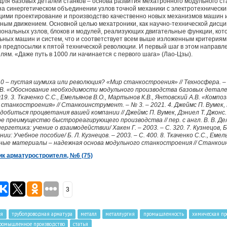
для базовых деталей станков – основа развития мехатронного модульного ст
 на синергетическом объединении узлов точной механики с электротехничес
ими проектирование и производство качественно новых механизмов машин и
ным движением. Основной целью мехатроники, как научно-технической дисци
нальных узлов, блоков и модулей, реализующих двигательные функции, кот
ьных машин и систем, что и соответствует всем выше изложенным критерия
 предпосылки к пятой технической революции. И первый шаг в этом направл
ям. «Даже путь в 1000 ли начинается с первого шага» (Лао-Цзы).
0 – пустая шумиха или революция? «Мир станкостроения» // Техносфера. – 2
.В. «Обоснование необходимости модульного производства базовых детале
19. 3. Ткаченко С.С., Емельянов В.О., Мартынов К.В., Янтовский А.В. «Ком
станкостроения» // Станкоинструмент. – № 3. – 2021. 4. Джеймс П. Вумек
обиться процветания вашей компании // Джеймс П. Вумек, Дэниел Т. Джонс. – 2
е преимущество быстрореагирующего производства // пер. с англ. В. В. Делюх
ергетика: учение о взаимодействии/ Хакен Г. – 2003. – С. 320. 7. Кузнецов, 
 Учебное пособие/ Б. Л. Кузнецов. – 2003. – С. 400. 8. Ткаченко С.С., Емель
ные материалы – надежная основа модульного станкостроения // Станкои
ик арматуростроителя, №6 (75)
3
ля
трубопроводная арматура
металл
металлургия
промышленность
химическая п
ромышленное производство
статья