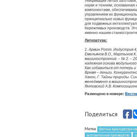
Унификация литых заготовок 
науки и техники, основанная
компонентами, обеспечивающ
управлением их функциональ
принципиально новых функцио
для подвижных интеллектуал
бережливых производств. Это
именно нашим станкостроител
Литература:
1. Армин Ротт. Индустрия 4,
Емельянов В.О., Мартынов К
машиностроения. – № 2. – 20
надежная основа модульного 
Как избавиться от потерь и д
Время – деньги. Конкурентно
Хакен, Г. Тайны природы. Син
менеджмент в машиностроении:
Янтовский А.В. Композицион
Размещено в номере:
Вестн
Поделиться
Метки
Вестник Арматуростроите
заготовительное производство
п