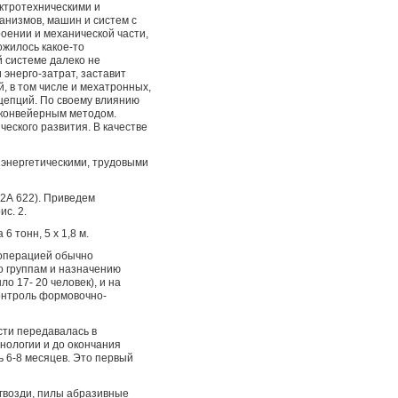
ектротехническими и
низмов, машин и систем с
оении и механической части,
ожилось какое-то
й системе далеко не
энерго-затрат, заставит
 в том числе и мехатронных,
цепций. По своему влиянию
 конвейерным методом.
еского развития. В качестве
 энергетическими, трудовыми
 2А 622). Приведем
с. 2.
 тонн, 5 х 1,8 м.
 операцией обычно
о группам и назначению
о 17- 20 человек), и на
контроль формовочно-
сти передавалась в
хнологии и до окончания
 6-8 месяцев. Это первый
 гвозди, пилы абразивные