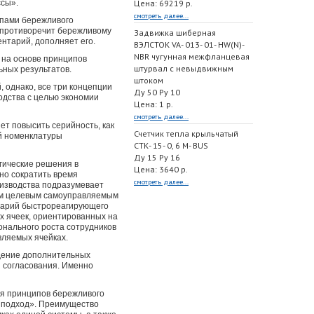
ссы».
Цена: 69219 р.
смотреть далее...
ипами бережливого
 противоречит бережливому
Задвижка шиберная
ентарий, дополняет его.
ВЭЛСТОК VA- 013- 01- HW(N)-
NBR чугунная межфланцевая
 на основе принципов
штурвал с невыдвижным
ьных результатов.
штоком
 однако, все три концепции
Ду 50 Ру 10
одства с целью экономии
Цена: 1 р.
смотреть далее...
ет повысить серийность, как
Счетчик тепла крыльчатый
ой номенклатуры
СТК- 15- 0, 6 M- BUS
Ду 15 Ру 16
гические решения в
Цена: 3640 р.
но сократить время
смотреть далее...
оизводства подразумевает
ым целевым самоуправляемым
тарий быстрореагирующего
х ячеек, ориентированных на
нального роста сотрудников
вляемых ячейках.
едение дополнительных
п согласования. Именно
я принципов бережливого
й подход». Преимущество