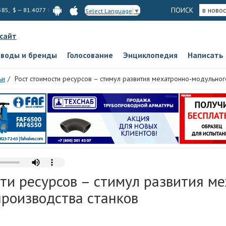
ПОИСК
в новос
585, $ — 81.4077
Select Language
▼
 сайт
аводы и бренды
Голосование
Энциклопедия
Написать
ьи
Рост стоимости ресурсов – стимул развития мехатронно-модульног
ти ресурсов – стимул развития м
производства станков