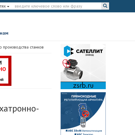
тях
 нам
о производства станков
ехатронно-