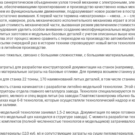
 на синергетическом объединении узлов точной механики с электронными, эл
, обеспечивающими проектирование и производство качественно новых меха
ем их функциональными движениями, подразумевает новое развитие в постр
остаточно внимания. К первой части термина «мехатроника» – «меха…» – сл
отя, наверное, роль механического исполнительного механизма играет в это
я стоимость механической части, вызванная резким увеличением стоимости 
рудования уделить особое внимание созданию многофункциональных модулей,
литых заготовок и модульных базовых деталей с учетом описанных выше кон
тва этот процесс можно сравнить с переходом на производство автомобилей
сылки очередной раз в истории техники спровоцируют новый виток технологич
 в литейном производстве.
енно тяжелых, связано с большими сложностями, с большими материальными,
затраты) для разработки конструкторской документации на станок (например,
материальные затраты на базовые отливки. Для примера возьмем станину ри
 для станка 22 тонны, 170 наименований литых деталей, в том числе станина 6
мость станка начинаются с разработки литейно-модельной технологии. Этой
трукторы отдела главного металлурга завода. Технологи специализируются п
днего, мелкого и спец видов литья (на заводах Главтяжстанкопрома обычно был
цехах еще 6-8 технологов, которые осуществляли технологический надзор и 
и заливки.
модельной технологии занимал 1,5-2 месяца. Документация по мере готовно
 что модельный цех находился в структуре завода). С момента разработки те
 комплектов (полной численностью технологов и модельщиков) затрачивалось
соматериалы (110 куб. м) и сопутствующие затраты на сушку пиломатериалов,