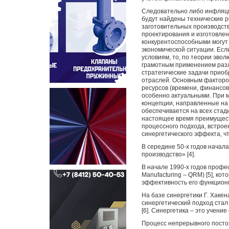
Следовательно либо инфляци
будут найдены технические 
заготовительных производст
проектирования и изготовлен
конкурентоспособными могут
экономической ситуации. Есл
условиям, то, по теории эво
грамотным применением разл
стратегические задачи приоб
отраслей. Основным факторо
ресурсов (времени, финансов,
особенно актуальными. При 
концепции, направленные на
обеспечивается на всех стади
настоящее время преимущест
процессного подхода, встрое
синергетического эффекта, ч
В середине 50-х годов начал
производство» [4].
В начале 1990-х годов проф
Manufacturing – QRM) [5], к
эффективность его функцион
На базе синергетики Г. Хаке
синергетический подход ста
[6]. Синергетика – это учени
Процесс непрерывного постоя