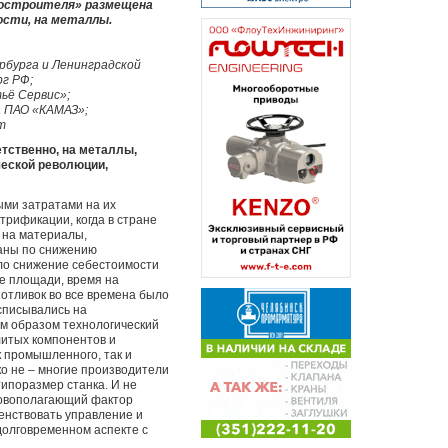
ростроителя» размещена
ости, на металлы.
рбурга и Ленинградской
рг РФ;
ьё Сервис»;
а ПАО «КАМАЗ»;
т
етственно, на металлы,
ческой революции,
ыми затратами на их
трификации, когда в стране
 на материалы,
ланы по снижению
ило снижение себестоимости
е площади, время на
 отливок во все времена было
списывались на
ым образом технологический
 литых компонентов и
ак промышленного, так и
ко не – многие производители
ипоразмер станка. И не
новополагающий фактор
енствовать управление и
долговременном аспекте с