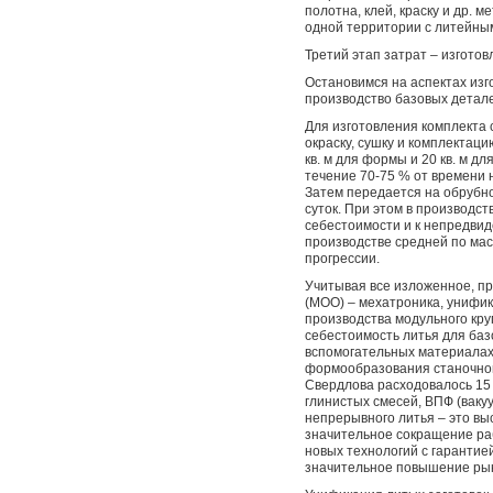
полотна, клей, краску и др. 
одной территории с литейны
Третий этап затрат – изгото
Остановимся на аспектах изг
производство базовых детал
Для изготовления комплекта с
окраску, сушку и комплектаци
кв. м для формы и 20 кв. м 
течение 70-75 % от времени 
Затем передается на обрубно
суток. При этом в производст
себестоимости и к непредвид
производстве средней по мас
прогрессии.
Учитывая все изложенное, п
(МОО) – мехатроника, унифик
производства модульного кру
себестоимость литья для баз
вспомогательных материалах
формообразования станочного
Свердлова расходовалось 15 
глинистых смесей, ВПФ (ваку
непрерывного литья – это в
значительное сокращение раб
новых технологий с гаранти
значительное повышение рын