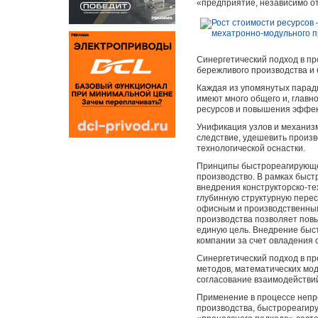
«предприятие, независимо о
Синергетический подход в п
бережливого производства и 
Каждая из упомянутых паради
имеют много общего и, главн
ресурсов и повышения эффек
Унификация узлов и механизм
следствие, удешевить произв
технологической оснастки.
Принципы быстрореагирующег
производство. В рамках быст
внедрения конструкторско-т
глубинную структурную пере
офисным и производственным
производства позволяет пов
единую цель. Внедрение быс
компании за счет овладения
Синергетический подход в п
методов, математических мод
согласование взаимодействий
Применение в процессе непр
производства, быстрореагир