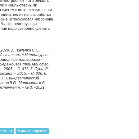
анкостроения – это область
кими и компьютерными
 систем с интеллектуальным
плины, является разработка
орые используются как основа
м быстрореагирующих
ении надо уверенно сделать
020. 2. Ткаченко С.С.,
й станков» // Металлургия
позиционные материалы –
, Бережливое производство:
005. – С. 473. 5. Сури, Р.
ина. – 2015. – С. 326. 6.
Б. Л. Синергетический
янов В.О., Мартынов К.В.,
нструмент. – № 3. –2021
родукция
техничекий прогресс