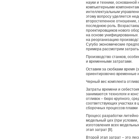
науки и техники, основанной
компьютерными компонентами
интеллектуальным управлени
этому вопросу уделяется нед
второстепенное отношение, х
последнюю роль. Возрастающа
проектировщиков нового обо
на основе унифицированных 
на реорганизацию производс
Сугубо экономические предпо
примера рассмотрим затраты
Производство станков, особ
и временными затратами.
Оставим за скобками время (
ориентировочно временные и 
Черный вес комплекта отливок
Затраты времени и себестои
занимаются технологи и конс
отливок – бюро крупного, сре
соответствующих участках в 
сборочных процессов плавки 
Процесс разработки литейно-
модельный цех (при условии,
изготовления всех модельных
этап затрат [8].
Второй этап затрат – это ле