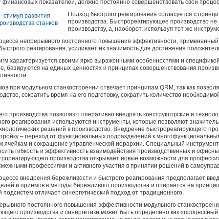
т финансовых показателей, должно постоянно совершенствовать свои проце
Подход быстрого реагирования согласуется с принц
производства. Быстрореагирующее производство не
производству, а, наоборот, используя тот же инструм
роцессе непрерывного постоянного повышения эффективности, примененный
быстрого реагирования, усиливает их значимость для достижения положител
гм характеризуется своими ярко выраженными особенностями и спецификой,
ое, базируются на единых ценностях и принципах совершенствования произв
тивности.
ов при модульном станкостроении отвечает принципам QRM, так как позволя
одство, сократить время на его подготовку, сократить количество необходим
о производства позволяют оперативно внедрять конструкторские и техноло
рого реагирования используются инструменты, которые позволяют значитель
ехнологических решений в производство. Внедрение быстрореагирующего пр
стройку – переход от функциональных подразделений к многофункциональн
 ячейкам и сокращение управленческой иерархии. Специальный инструмен
ысить гибкость и эффективность взаимодействия производственных и офисны
трореагирующего производства открывает новые возможности для профессио
 смежными профессиями и активного участия в принятии решений в самоупра
роцессе внедрения бережливости и быстрого реагирования предполагает вв
елей и приемов в методы бережливого производства и опирается на принци
 подсистем отличает синергетический подход от традиционного.
ерывного постоянного повышения эффективности модульного станкостроени
ующего производства и синергетики может быть определено как «процессны