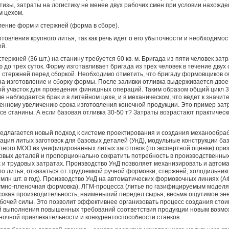
метизы, затраты на логистику не менее двух рабочих смен при условии нахожд
м цехом.
вление форм и стержней (форма в сборе).
отовления крупного литья, так как речь идет о его убыточности и необходимо
ей.
тержней (36 шт.) на станину требуется 60 кв. м. Бригада из пяти человек зат
ю до трех суток. Форму изготавливает бригада из трех человек в течение двух 
для стержней перед сборкой. Необходимо отметить, что бригаду формовщиков 
на изготовление и сборку формы. После заливки отливка выдерживается двое
й участок для проведения финишных операций. Таким образом общий цикл 3-
ве наблюдается брак и в литейном цехе, и в механическом, что ведет к значи
енному увеличению срока изготовления конечной продукции. Это пример зат
се станины. А если базовая отливка 30-50 т? Затраты возрастают практическ
редлагается новый подход к системе проектирования и создания механообр
ация литых заготовок для базовых деталей (УнД), модульные конструкции ба
пного МОО из унифицированных литых заготовок (по экспертной оценке) при
овых деталей и пропорционально сократить потребность в производственны
 и трудовых затратах. Производство УнД позволяет механизировать и автом
 литья, отказаться от трудоемкой ручной формовки, стержней, холодильник
млн шт. в год). Производство УнД на автоматических формовочных линиях (А
умно-пленочная формовка), ЛГМ-процесса (литье по газифицируемым моделям
ысокая производительность, наименьший передел сырья, весьма ощутимое эн
очей силы. Это позволит эффективнее организовать процесс создания стои
ей выполнения повышенных требований соответствия продукции новым возмо
очной привлекательности и конкурентоспособности станков.