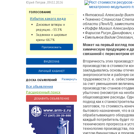
Юрий Петров , 09.02.2026
ГОЛОСОВАНИЕ
• Янтовский Александр Вик
Избыток какого вида
• Ткаченко Станислав Степа
трубопроводной
области (ЛенАЛ), заместит
Дисковые затворы и
арматуры наблюдается
• Иоффе Михаил Александров
редукцио...-33.3%
• Фарисов Рисун Данифович,
на Российском рынке с
Задвижки и шаровые
• Емельянов Вадим Олегович
2024 по 2026 годы?
краны-66.7%
Может на первый взгляд пок
Проголосовать
химическую продукцию и др.
связанной с пересмотром о
Вторичность этих производс
ВИДЕОХАБ
производство в стоимости ко
закладывались основы отечес
ЛИЧНЫЙ КАБИНЕТ
энергоносители и рабочую с
Развернуть
трудоемкости (т. е. себесто
ДОСКА ОБЪЯВЛЕНИЙ
за счет уменьшения величин
Все объявления
производство станков отодви
Расширенный поиск
убыточно (несмотря на необх
общезаводские расходы. Одна
ДОБАВИТЬ ОБЪЯВЛЕНИЕ
подход как к станкостроитель
заготовок, то стоимость коне
бытового назначения, что в 
обрабатывающего оборудовани
каждый потребитель будет г
технического прогресса и ус
технологию производства, по
учетом финансовых и произв