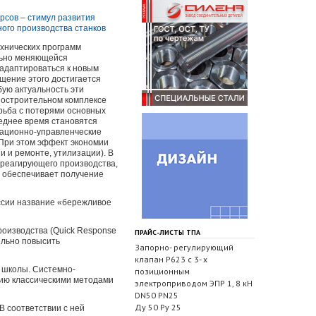
ехнических программ
ельно меняющейся
 адаптироваться к новым
ущение этого достигается
ую актуальность эти
ностроительном комплексе
рьба с потерями основных
леднее время становятся
зационно-управленческие
 При этом эффект экономии
и и ремонте, утилизации). В
реагирующего производства,
и обеспечивает получение
оссии название «бережливое
оизводства (Quick Response
ПРАЙС-ЛИСТЫ ТПА
ельно повысить
Запорно- регулирующий
клапан Р623 с 3- х
е школы. Системно-
позиционным
нию классическими методами
электроприводом ЭПР 1, 8 кН
DN50 PN25
Ду 50 Ру 25
 соответствии с ней