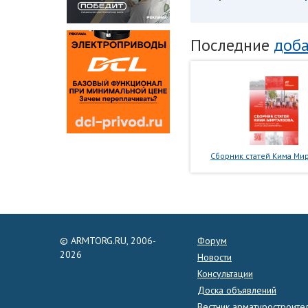
Последние
доба
Сборник статей Кима Мир
© ARMTORG.RU, 2006-
Форум
2026
Новости
Консультации
Доска объявлений
Вестник арматуростроите