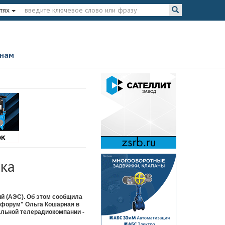
тях
 нам
ока
ий (АЭС). Об этом сообщила
 форум" Ольга Кошарная в
альной телерадиокомпании -