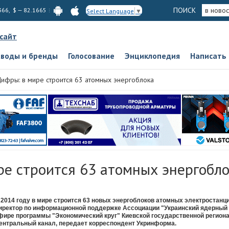
ПОИСК
в новос
366, $ — 82.1665
Select Language
▼
 сайт
аводы и бренды
Голосование
Энциклопедия
Написать
ифры: в мире строится 63 атомных энергоблока
ре строится 63 атомных энергобл
 2014 году в мире строится 63 новых энергоблоков атомных электростанц
иректор по информационной поддержке Ассоциации "Украинский ядерный
фире программы "Экономический круг" Киевской государственной регион
ентральный канал, передает корреспондент Укринформа.