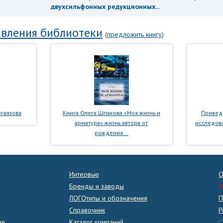
двухсильфонных редукционных...
вления библиотеки
(
предложить книгу
)
гаязова
Книга Олега Шпакова «Моя жизнь и
Приведе
арматура» жизнь автора от
исследова
рождения...
Интервью
О
Бренды и заводы
A
ЛОГОтипы и обозначения
П
Справочник
Р
ля
Каталог компаний