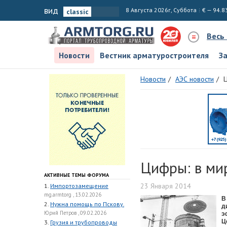
вид
8 Августа 2026г, Суббота
€ — 94.8
Весь
Новости
Вестник арматуростроителя
З
Новости
АЭС новости
Ц
Цифры: в ми
АКТИВНЫЕ ТЕМЫ ФОРУМА
23 Января 2014
1.
Импортозамещение
mg.armtorg , 13.02.2026
В
2.
Нужна помощь по Пскову.
д
Юрий Петров , 09.02.2026
э
Ц
3.
Грузия и трубопроводы