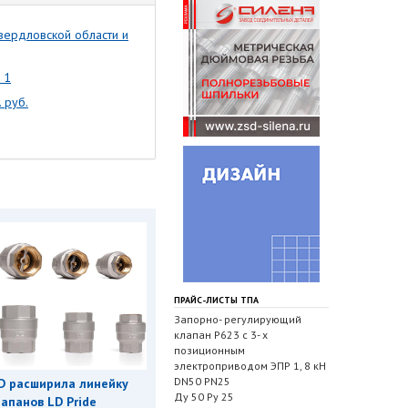
вердловской области и
 1
 руб.
ПРАЙС-ЛИСТЫ ТПА
Запорно- регулирующий
клапан Р623 с 3- х
позиционным
электроприводом ЭПР 1, 8 кН
DN50 PN25
D расширила линейку
Ду 50 Ру 25
апанов LD Pride