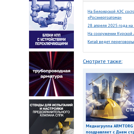
На Белоярской АЭС сост
«Росэнергоатома»
28 апреля 2025 года на
На сооружении Курской 
Китай ведет переговоры 
Смотрите также:
Медиагруппа ARMTORG
поздравляет с Днем ст