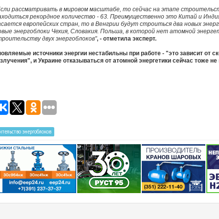
Если рассматривать в мировом масштабе, то сейчас на этапе строительс
аходиться рекордное количество - 63. Преимущественно это Китай и Индия
асается европейских стран, то в Венгрии будут строиться два новых энер
овые энергоблоки Чехия, Словакия. Польша, в которой нет атомной энерг
троительству двух энергоблоков"
, - отметила эксперт.
овляемые источники энергии нестабильны при работе - "это зависит от ск
злучения", и Украине отказываться от атомной энергетики сейчас тоже не
ительство энергоблоков