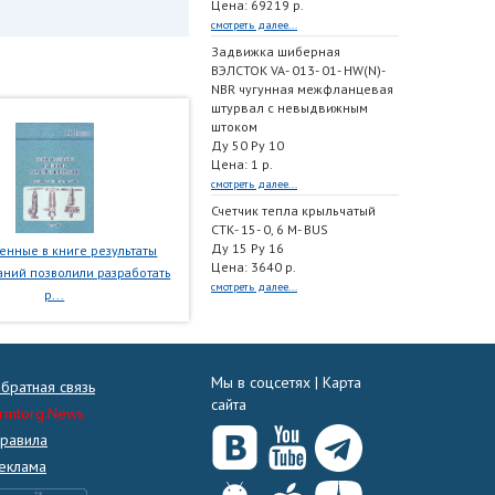
Цена: 69219 р.
смотреть далее...
Задвижка шиберная
ВЭЛСТОК VA- 013- 01- HW(N)-
NBR чугунная межфланцевая
штурвал с невыдвижным
штоком
Ду 50 Ру 10
Цена: 1 р.
смотреть далее...
Счетчик тепла крыльчатый
СТК- 15- 0, 6 M- BUS
Ду 15 Ру 16
нные в книге результаты
Цена: 3640 р.
ний позволили разработать
смотреть далее...
р...
Мы в соцсетях |
Карта
братная связь
сайта
rmtorg.News
равила
еклама