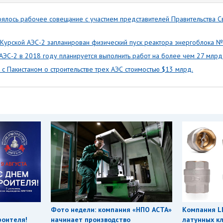
оялось рабочее совещание с участием представителей Правительства С
 Курской АЭС-2 запланирован физический пуск реактора энергоблока №
АЭС-2 в 2018 году планируется выполнить работ на более чем 27 млрд.
с Пакистаном о строительстве трех АЭС стоимостью $13 млрд.
Фото недели: компания «НПО АСТА»
Компания L
роителя!
начинает производство
латунных кл