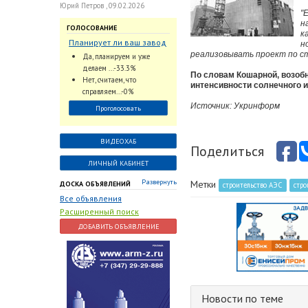
Юрий Петров , 09.02.2026
"
н
ГОЛОСОВАНИЕ
к
Планирует ли ваш завод
н
использовать
реализовывать проект по с
Да, планируем и уже
промышленный
делаем ...-33.3%
По словам Кошарной, возобн
интеллект и цифровые
Нет, считаем, что
интенсивности солнечного и
заказы для ускорения
справляем...-0%
обработки заказов и
Источник: Укринформ
Проголосовать
оперативной отгрузки
продукции конечному
потребителю?
ВИДЕОХАБ
Поделиться
ЛИЧНЫЙ КАБИНЕТ
Развернуть
Метки
ДОСКА ОБЪЯВЛЕНИЙ
строительство АЭС
стро
Все объявления
Расширенный поиск
ДОБАВИТЬ ОБЪЯВЛЕНИЕ
Новости по теме