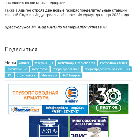
населению ввели меры поддержки.
Также в Адыгее
строят две новые газораспределительные станции
«Новый Сад» и «Индустриальный парк». Их сдадут до конца 2023 года.
Пресс-служба МГ ARMTORG по материалам vkpress.ru
Поделиться
Метки
Адыгея
газификация
Газификация регионов РФ
Республика Адыгея
Газоснабжение
газопровод
газораспределение
газораспределительная станция
ГРС
строительство
Минэнерго
ПАО Газпром