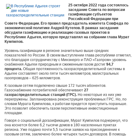
25 октября 2022 года состоялось
заседание Совета по вопросам
газификации субъектов
Российской Федерации при
Совете Федерации. Его провел председатель комитета Совфеда по
экономической политике Андрей Кутепов. В рамках заседания
обсудили газификацию и реализацию газовых проектов в
Республике Адыгея, которую представлял на собрании глава Мурат
Кумпилов.
Уровень газификации в регионе значительно выше средних
показателей по России. В своем выступлении глава республики отметил,
что благодаря сотрудничеству с Минэнерго и ПАО «Газпром» уровень
снабжения Адыгеи природным и сжиженным газом достиг
94,7
процента.
Общая протяженность газораспределительной системы в
Адыгее составляет около пяти тысяч километров, магистральных
газопроводов – 625 километров.
К газовым сетям подключено свыше 172 тысяч абонентов.
Газоснабжение потребителей обеспечивают
27
газораспределительных станций (ГРС).
Но некоторые из них уже
перегружены. Запланирована реконструкция проблемных ГРС. Но, по
словам Мурата Кумпилова, к работам придется приступить пораньше.
Это позволит обеспечить газом перспективные инвестиционные
площадки.
Говоря о социальной догазификации, Мурат Кумпилов подчеркнул, что
она коснется более 6,2 тысячи домов в 180 населенных пунктах
региона. Уже подано почти 5,5 тысячи заявок на присоединение к
газовым сетям, заключено более четырех тысяч договоров. В помощь