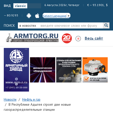
вид
6 Августа 2026г, Четверг
€ — 93.1901, $
— 80.9293
Select Language
▼
ПОИСК
в новостях
Весь сайт
Новости
Нефть и газ
В Республике Адыгея строят две новые
газораспределительные станции