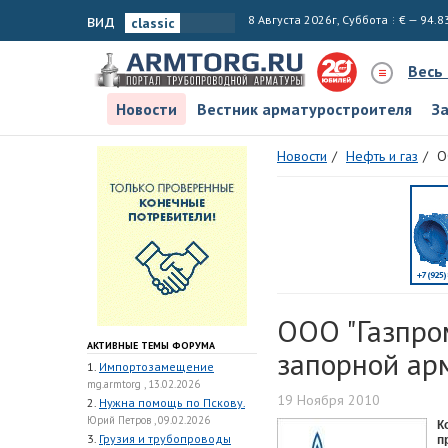
вид
8 Августа 2026г, Суббота
€ — 94.8
Весь
Новости
Вестник арматуростроителя
З
Новости
Нефть и газ
О
ООО "Газпро
АКТИВНЫЕ ТЕМЫ ФОРУМА
запорной ар
1.
Импортозамещение
mg.armtorg , 13.02.2026
19 Ноября 2010
2.
Нужна помощь по Пскову.
Юрий Петров , 09.02.2026
К
3.
Грузия и трубопроводы
п