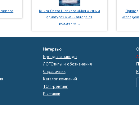
гаязова
Книга Олега Шпакова «Моя жизнь и
Приведе
арматура» жизнь автора от
исследова
рождения...
Интервью
О
Бренды и заводы
A
ЛОГОтипы и обозначения
П
Справочник
Р
ля
Каталог компаний
ТОП-рейтинг
Выставки