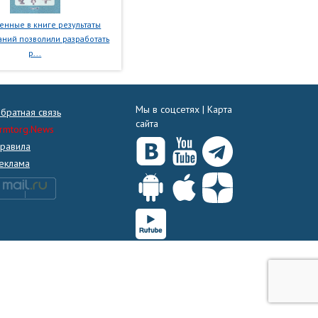
нные в книге результаты
ний позволили разработать
р...
Мы в соцсетях |
Карта
братная связь
сайта
rmtorg.News
равила
еклама