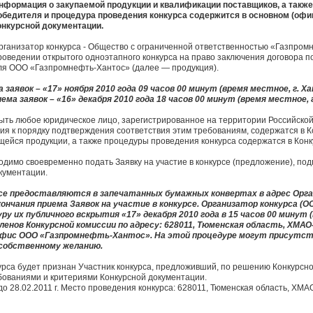
нформация о закупаемой продукции и квалификации поставщиков, а также
обедителя и процедура проведения конкурса содержится в основном (офи
онкурсной документации.
рганизатор конкурса - Общество с ограниченной ответственностью «Газпром
роведении открытого одноэтапного конкурса на право заключения договора 
ля ООО «Газпромнефть-Хантос» (далее — продукция).
 заявок – «17» ноября 2010 года 09 часов 00 минут (время местное, г. Х
ема заявок – «16» декабря 2010 года 18 часов 00 минут (время местное, 
ыть любое юридическое лицо, зарегистрированное на территории Российской
ния к порядку подтверждения соответствия этим требованиям, содержатся в 
ейся продукции, а также процедуры проведения конкурса содержатся в Конк
ходимо своевременно подать Заявку на участие в конкурсе (предложение), под
кументации.
рсе предоставляются в запечатанных бумажных конвертах в адрес Орга
кончания приема Заявок на участие в конкурсе. Организатор конкурса (
у их публичного вскрытия «17» декабря 2010 года в 15 часов 00 минут 
ленов Конкурсной комиссии по адресу: 628011, Тюменская область, ХМАО
4. офис ООО «Газпромнефть-Хантос». На этой процедуре могут присут
 собственному желанию.
рса будет признан Участник конкурса, предложивший, по решению Конкурсн
ебованиями и критериями Конкурсной документации.
о 28.02.2011 г. Место проведения конкурса: 628011, Тюменская область, ХМАО