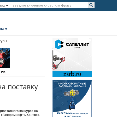
тях
 нам
туры
на поставку
ноэтапного конкурса на
О «Газпромнефть-Хантос».