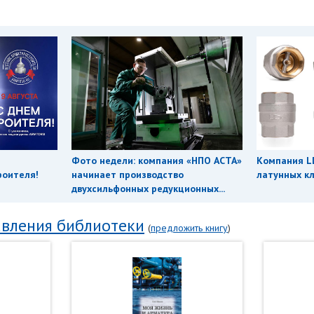
Фото недели: компания «НПО АСТА»
Компания L
роителя!
начинает производство
латунных кл
двухсильфонных редукционных...
вления библиотеки
(
предложить книгу
)