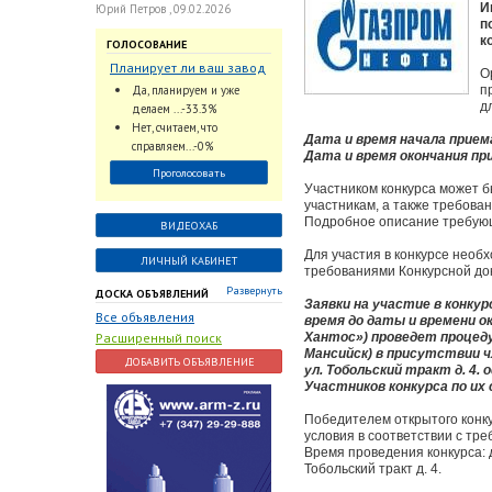
И
Юрий Петров , 09.02.2026
п
к
ГОЛОСОВАНИЕ
Планирует ли ваш завод
О
использовать
Да, планируем и уже
п
промышленный
д
делаем ...-33.3%
интеллект и цифровые
Нет, считаем, что
Дата и время начала приема
заказы для ускорения
справляем...-0%
Дата и время окончания при
обработки заказов и
Проголосовать
оперативной отгрузки
Участником конкурса может б
продукции конечному
участникам, а также требова
потребителю?
Подробное описание требующ
ВИДЕОХАБ
Для участия в конкурсе необ
ЛИЧНЫЙ КАБИНЕТ
требованиями Конкурсной до
Развернуть
ДОСКА ОБЪЯВЛЕНИЙ
Заявки на участие в конку
Все объявления
время до даты и времени о
Расширенный поиск
Хантос») проведет процедур
Мансийск) в присутствии ч
ДОБАВИТЬ ОБЪЯВЛЕНИЕ
ул. Тобольский тракт д. 
Участников конкурса по их
Победителем открытого конку
условия в соответствии с тр
Время проведения конкурса: д
Тобольский тракт д. 4.