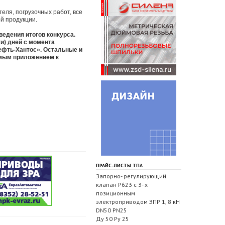
еля, погрузочных работ, все
ой продукции.
ведения итогов конкурса.
и) дней с момента
ефть-Хантос». Остальные и
емым приложением к
ПРАЙС-ЛИСТЫ ТПА
Запорно- регулирующий
клапан Р623 с 3- х
позиционным
электроприводом ЭПР 1, 8 кН
DN50 PN25
Ду 50 Ру 25