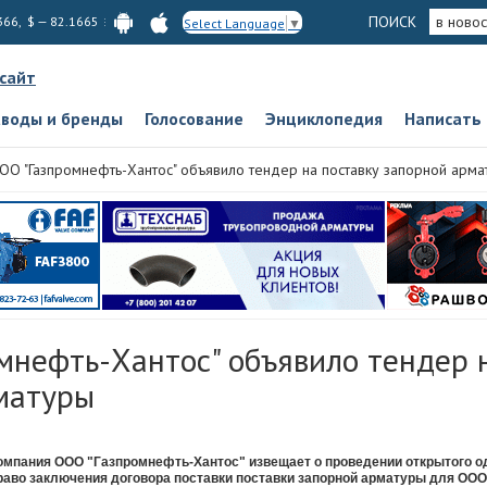
ПОИСК
в новос
366, $ — 82.1665
Select Language
▼
 сайт
аводы и бренды
Голосование
Энциклопедия
Написать
ОО "Газпромнефть-Хантос" объявило тендер на поставку запорной арма
мнефть-Хантос" объявило тендер 
матуры
омпания ООО "Газпромнефть-Хантос" извещает о проведении открытого од
раво заключения договора поставки поставки запорной арматуры для ОО