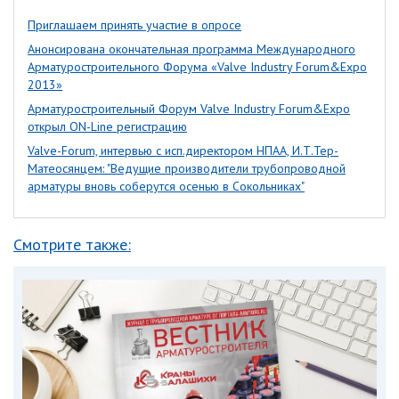
Приглашаем принять участие в опросе
Анонсирована окончательная программа Международного
Арматуростроительного Форума «Valve Industry Forum&Expo
2013»
Арматуростроительный Форум Valve Industry Forum&Expo
открыл ON-Line регистрацию
Valve-Forum, интервью с исп.директором НПАА, И.Т.Тер-
Матеосянцем: "Ведущие производители трубопроводной
арматуры вновь соберутся осенью в Сокольниках"
Смотрите также: