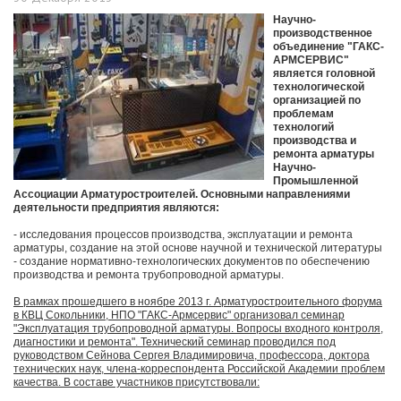
Научно-
производственное
объединение "ГАКС-
АРМСЕРВИС"
является головной
технологической
организацией по
проблемам
технологий
производства и
ремонта арматуры
Научно-
Промышленной
Ассоциации Арматуростроителей. Основными направлениями
деятельности предприятия являются:
- исследования процессов производства, эксплуатации и ремонта
арматуры, создание на этой основе научной и технической литературы
- создание нормативно-технологических документов по обеспечению
производства и ремонта трубопроводной арматуры.
В рамках прошедшего в ноябре 2013 г. Арматуростроительного форума
в КВЦ Сокольники, НПО "ГАКС-Армсервис" организовал семинар
"Эксплуатация трубопроводной арматуры. Вопросы входного контроля,
диагностики и ремонта". Технический семинар проводился под
руководством Сейнова Сергея Владимировича, профессора, доктора
технических наук, члена-корреспондента Российской Академии проблем
качества. В составе участников присутствовали: