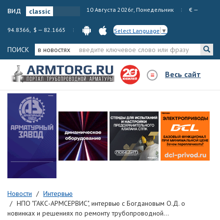
вид
10 Августа 2026г, Понедельник
€ —
94.8366, $ — 82.1665
Select Language
▼
ПОИСК
в новостях
Весь сайт
Новости
Интервью
НПО "ГАКС-АРМСЕРВИС", интервью с Богдановым О.Д. о
новинках и решениях по ремонту трубопроводной...