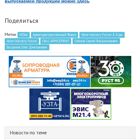
выпускаемой продукции можно здесь
Поделиться
Метки
НПАА
Арматуростроительный Форум
Valve Industry Forum & Expo
Valve Industry Forum
ГАКС-АРМСЕРВИС
Сейнов Сергей Владимирович
Богданов Олег Дмитриевич
Новости по теме