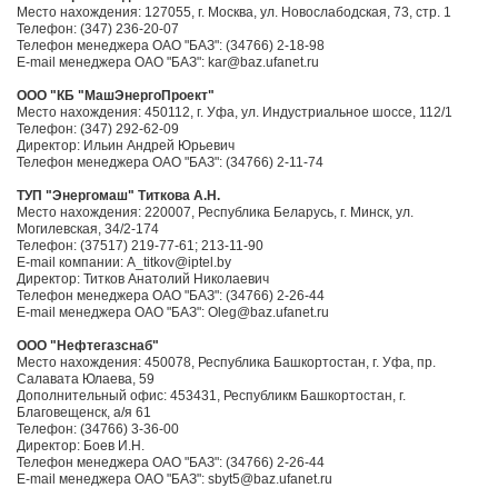
Место нахождения: 127055, г. Москва, ул. Новослабодская, 73, стр. 1
Телефон: (347) 236-20-07
Телефон менеджера ОАО "БАЗ": (34766) 2-18-98
E-mail менеджера ОАО "БАЗ": kar@baz.ufanet.ru
ООО "КБ "МашЭнергоПроект"
Место нахождения: 450112, г. Уфа, ул. Индустриальное шоссе, 112/1
Телефон: (347) 292-62-09
Директор: Ильин Андрей Юрьевич
Телефон менеджера ОАО "БАЗ": (34766) 2-11-74
ТУП "Энергомаш" Титкова А.Н.
Место нахождения: 220007, Республика Беларусь, г. Минск, ул.
Могилевская, 34/2-174
Телефон: (37517) 219-77-61; 213-11-90
E-mail компании: A_titkov@iptel.by
Директор: Титков Анатолий Николаевич
Телефон менеджера ОАО "БАЗ": (34766) 2-26-44
E-mail менеджера ОАО "БАЗ": Oleg@baz.ufanet.ru
ООО "Нефтегазснаб"
Место нахождения: 450078, Республика Башкортостан, г. Уфа, пр.
Салавата Юлаева, 59
Дополнительный офис: 453431, Республикм Башкортостан, г.
Благовещенск, а/я 61
Телефон: (34766) 3-36-00
Директор: Боев И.Н.
Телефон менеджера ОАО "БАЗ": (34766) 2-26-44
E-mail менеджера ОАО "БАЗ": sbyt5@baz.ufanet.ru