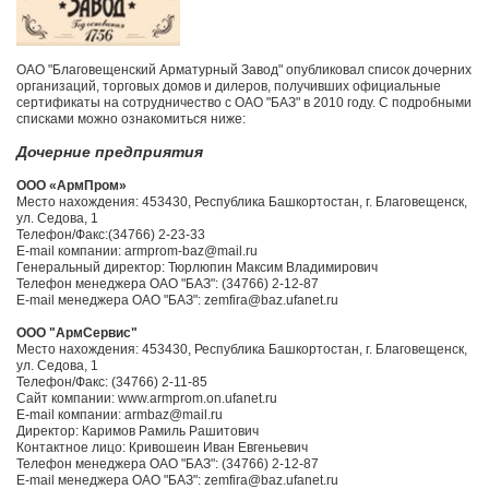
ОАО "Благовещенский Арматурный Завод" опубликовал список дочерних
организаций, торговых домов и дилеров, получивших официальные
сертификаты на сотрудничество с ОАО "БАЗ" в 2010 году. С подробными
списками можно ознакомиться ниже:
Дочерние предприятия
ООО «АрмПром»
Место нахождения: 453430, Республика Башкортостан, г. Благовещенск,
ул. Седова, 1
Телефон/Факс:(34766) 2-23-33
E-mail компании: armprom-baz@mail.ru
Генеральный директор: Тюрлюпин Максим Владимирович
Телефон менеджера ОАО "БАЗ": (34766) 2-12-87
E-mail менеджера ОАО "БАЗ": zemfira@baz.ufanet.ru
ООО "АрмСервис"
Место нахождения: 453430, Республика Башкортостан, г. Благовещенск,
ул. Седова, 1
Телефон/Факс: (34766) 2-11-85
Сайт компании: www.armprom.on.ufanet.ru
E-mail компании: armbaz@mail.ru
Директор: Каримов Рамиль Рашитович
Контактное лицо: Кривошеин Иван Евгеньевич
Телефон менеджера ОАО "БАЗ": (34766) 2-12-87
E-mail менеджера ОАО "БАЗ": zemfira@baz.ufanet.ru