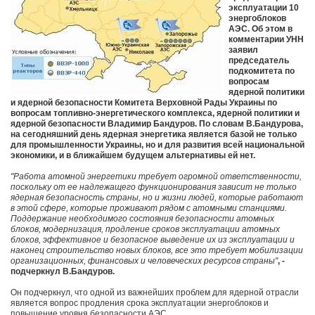
эксплуатации 10
энергоблоков
АЭС. Об этом в
комментарии УНН
заявил
председатель
подкомитета по
вопросам
ядерной политики
и ядерной безопасности Комитета Верховной Рады Украины по
вопросам топливно-энергетического комплекса, ядерной политики и
ядерной безопасности Владимир Бандуров. По словам В.Бандурова,
на сегодняшний день ядерная энергетика является базой не только
для промышленности Украины, но и для развития всей национальной
экономики, и в ближайшем будущем альтернативы ей нет.
"Работа атомной энергетики требует огромной ответственности,
поскольку от ее надлежащего функционирования зависит не только
ядерная безопасность страны, но и жизни людей, которые работают
в этой сфере, которые проживают рядом с атомными станциями.
Поддержание необходимого состояния безопасности атомных
блоков, модернизация, продление сроков эксплуатации атомных
блоков, эффективное и безопасное выведение их из эксплуатации и
наконец строительство новых блоков, все это требует мобилизации
организационных, финансовых и человеческих ресурсов страны"
, -
подчеркнул В.Бандуров.
Он подчеркнул, что одной из важнейших проблем для ядерной отрасли
является вопрос продления срока эксплуатации энергоблоков и
повышение уровня безопасности АЭС.