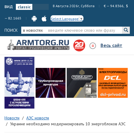
вид
8 Августа 2026г, Суббота
€ — 94.8366, $
— 82.1665
Select Language
▼
ПОИСК
в новостях
Весь сайт
Новости
АЭС новости
Украине необходимо модернизировать 10 энергоблоков АЭС