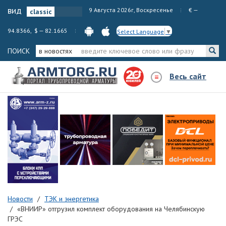
вид
9 Августа 2026г, Воскресенье
€ —
94.8366, $ — 82.1665
Select Language
▼
ПОИСК
в новостях
Весь сайт
Новости
ТЭК и энергетика
«ВНИИР» отгрузил комплект оборудования на Челябинскую
ГРЭС