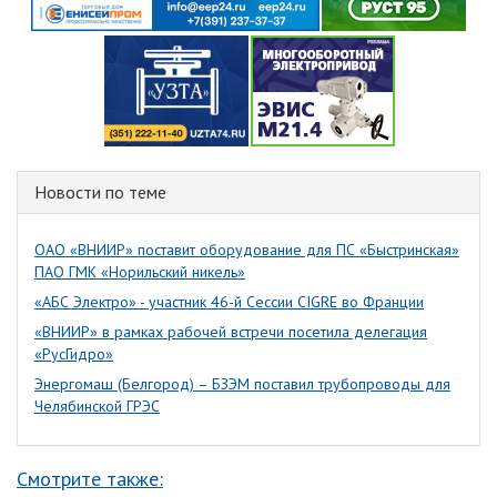
Новости по теме
ОАО «ВНИИР» поставит оборудование для ПС «Быстринская»
ПАО ГМК «Норильский никель»
«АБС Электро» - участник 46-й Сессии CIGRE во Франции
«ВНИИР» в рамках рабочей встречи посетила делегация
«РусГидро»
Энергомаш (Белгород) – БЗЭМ поставил трубопроводы для
Челябинской ГРЭС
Смотрите также: