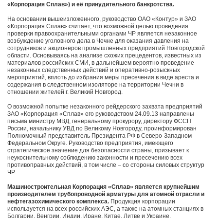
«Корпорация Сплав») и её принудительного банкротства.
На основании вышеизложенного, руководство ОАО «Контур» и ЗАО
«Корпорация Сплав» считает, что возможной целью проведения
проверки правоохранительными органами ЧР является незаконное
возбуждение уголовного дела в Чечне для оказания давления на
сотрудников и акционеров промышленных предприятий Новгородской
области. Основываясь на анализе схожих прецедентов, известных из
материалов российских СМИ, в дальнейшем вероятно проведение
незаконных следственных действий и оперативно-розыскных
мероприятий, вплоть до избрания меры пресечения в виде ареста и
содержания в следственном изоляторе на территории Чечни в
отношении жителей г. Великий Новгород.
О возможной попытке незаконного рейдерского захвата предприятий
ЗАО «Корпорация «Сплав» его руководством 24.09.13 направлены
письма министру МВД, генеральному прокурору, директору ФССП
России, начальнику УВД по Великому Новгороду, проинформирован
Полномочный представитель Президента РФ в Северо-Западном
Федеральном Округе. Руководство предприятия, имеющего
стратегическое значение для безопасности страны, призывает к
неукоснительному соблюдению законности и пресечению всех
противоправных действий, в том числе – со стороны силовых структур
ЧР.
Машиностроительная Корпорация «Сплав» является крупнейшим
производителем трубопроводной арматуры для атомной отрасли и
нефтегазохимического комплекса.
Продукция корпорации
используется на всех российских АЭС, а также на атомных станциях в
Болгарии, Венгрии, Индии, Иране, Китае, Литве и Украине.