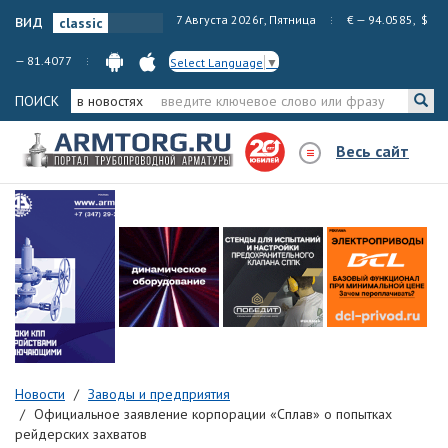
вид
7 Августа 2026г, Пятница
€ — 94.0585, $
— 81.4077
Select Language
▼
ПОИСК
в новостях
Весь сайт
Новости
Заводы и предприятия
Официальное заявление корпорации «Сплав» о попытках
рейдерских захватов