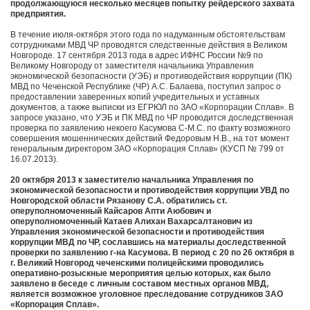
продолжающуюся несколько месяцев попытку рейдерского захвата
предприятия.
В течение июля-октября этого года по надуманным обстоятельствам
сотрудниками МВД ЧР проводятся следственные действия в Великом
Новгороде. 17 сентября 2013 года в адрес ИФНС России №9 по
Великому Новгороду от заместителя начальника Управления
экономической безопасности (УЭБ) и противодействия коррупции (ПК)
МВД по Чеченской Республике (ЧР) А.С. Балаева, поступил запрос о
предоставлении заверенных копий учредительных и уставных
документов, а также выписки из ЕГРЮЛ по ЗАО «Корпорации Сплав». В
запросе указано, что УЭБ и ПК МВД по ЧР проводится доследственная
проверка по заявлению некоего Касумова С-М.С. по факту возможного
совершения мошеннических действий Федоровым Н.В., на тот момент
генеральным директором ЗАО «Корпорация Сплав» (КУСП № 799 от
16.07.2013).
20 октября 2013 к заместителю начальника Управления по
экономической безопасности и противодействия коррупции УВД по
Новгородской области Рязанову С.А. обратились ст.
оперуполномоченный Кайсаров Апти Аюбович и
оперуполномоченный Катаев Алихан Вахарсалтанович из
Управления экономической безопасности и противодействия
коррупции МВД по ЧР, сославшись на материалы доследственной
проверки по заявлению г-на Касумова. В период с 20 по 26 октября в
г. Великий Новгород чеченскими полицейскими проводились
оперативно-розыскные мероприятия целью которых, как было
заявлено в беседе с личным составом местных органов МВД,
является возможное уголовное преследование сотрудников ЗАО
«Корпорация Сплав».