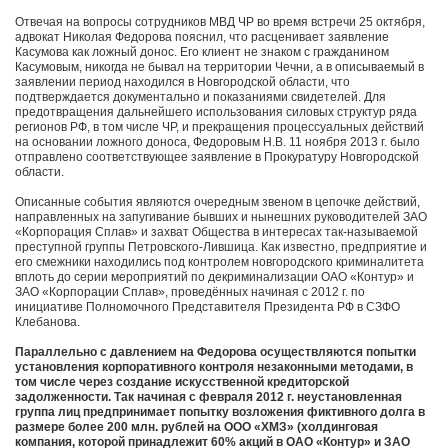
Отвечая на вопросы сотрудников МВД ЧР во время встречи 25 октября,
адвокат Николая Федорова пояснил, что расценивает заявление
Касумова как ложный донос. Его клиент не знаком с гражданином
Касумовым, никогда не бывал на территории Чечни, а в описываемый в
заявлении период находился в Новгородской области, что
подтверждается документально и показаниями свидетелей. Для
предотвращения дальнейшего использования силовых структур ряда
регионов РФ, в том числе ЧР, и прекращения процессуальных действий
на основании ложного доноса, Федоровым Н.В. 11 ноября 2013 г. было
отправлено соответствующее заявление в Прокуратуру Новгородской
области.
Описанные события являются очередным звеном в цепочке действий,
направленных на запугивание бывших и нынешних руководителей ЗАО
«Корпорация Сплав» и захват Общества в интересах так-называемой
преступной группы Петровского-Лившица. Как известно, предприятие и
его смежники находились под контролем новгородского криминалитета
вплоть до серии мероприятий по декриминализации ОАО «Контур» и
ЗАО «Корпорации Сплав», проведённых начиная с 2012 г. по
инициативе Полномочного Представителя Президента РФ в СЗФО
Клебанова.
Параллельно с давлением на Федорова осуществляются попытки
установления корпоративного контроля незаконными методами, в
том числе через создание искусственной кредиторской
задолженности. Так начиная с февраля 2012 г. неустановленная
группа лиц предпринимает попытку возложения фиктивного долга в
размере более 200 млн. рублей на ООО «ХМЗ» (холдинговая
компания, которой принадлежит 60% акций в ОАО «Контур» и ЗАО