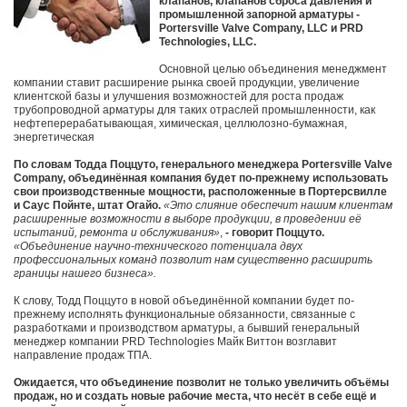
клапанов, клапанов сброса давления и
промышленной запорной арматуры -
Portersville Valve Company, LLC и PRD
Technologies, LLC.
Основной целью объединения менеджмент
компании ставит расширение рынка своей продукции, увеличение
клиентской базы и улучшения возможностей для роста продаж
трубопроводной арматуры для таких отраслей промышленности, как
нефтеперерабатывающая, химическая, целлюлозно-бумажная,
энергетическая
По словам Тодда Поццуто, генерального менеджера Portersville Valve
Company, объединённая компания будет по-прежнему использовать
свои производственные мощности, расположенные в Портерсвилле
и Саус Пойнте, штат Огайо.
«Это слияние обеспечит нашим клиентам
расширенные возможности в выборе продукции, в проведении её
испытаний, ремонта и обслуживания»
,
- говорит Поццуто.
«Объединение научно-технического потенциала двух
профессиональных команд позволит нам существенно расширить
границы нашего бизнеса».
К слову, Тодд Поццуто в новой объединённой компании будет по-
прежнему исполнять функциональные обязанности, связанные с
разработками и производством арматуры, а бывший генеральный
менеджер компании PRD Technologies Майк Виттон возглавит
направление продаж ТПА.
Ожидается, что объединение позволит не только увеличить объёмы
продаж, но и создать новые рабочие места, что несёт в себе ещё и