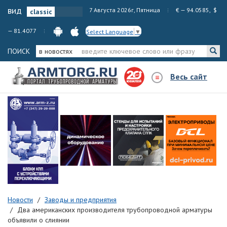
вид
7 Августа 2026г, Пятница
€ — 94.0585, $
— 81.4077
Select Language
▼
ПОИСК
в новостях
Весь сайт
Новости
Заводы и предприятия
Два американских производителя трубопроводной арматуры
объявили о слиянии