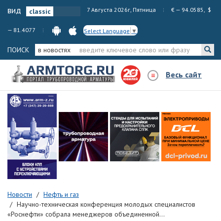
вид
7 Августа 2026г, Пятница
€ — 94.0585, $
— 81.4077
Select Language
▼
ПОИСК
в новостях
Весь сайт
Новости
Нефть и газ
Научно-техническая конференция молодых специалистов
«Роснефти» собрала менеджеров объединенной...