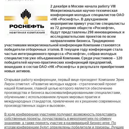
2 декабря в Москве начала работу VIII
Межрегиональная научно-техническая
конференция молодых специалистов ОАО
«НК «Роснефть». В двухдневном
мероприятии примут участие специалисты
из 72 дочерних обществ «Роснефти»,
будут представлены 298 инновационных и
исследовательских проектов по всем
направлениям бизнеса. Традиционно
участниками межрегиональной конференции Компании становятся
победители отборочных этапов. В текущем году конференция стала
частью интеграционного процесса «Роснефти», собрав молодых
специалистов уже объединенной Компании. Среди участников – 120
победителей научно-практических конференций предприятий,
вошедших в состав ОАО «НК «Роснефть» в результате приобретения
новых активов.
Открывая работу конференции, первый вице-президент Компании Эрик
Лирон отметил: «Развитие молодых кадров - стратегический проект
нашей Компании, главной целью которого является обеспечение
производства и бизнеса высококвалифицированными специалистами,
обученными с использованием лучших мировых практик и
международных стандартов, привлечение их к решению современных
производственных задач и вызовов».
В ходе конференции участники получают возможность представить
собственные проекты, поучаствовать в мероприятиях по обмену
знаниями, а также принять участие в развивающей бизнес-игре. По
итогам конференции будут определены победители и призеры. Лучшие