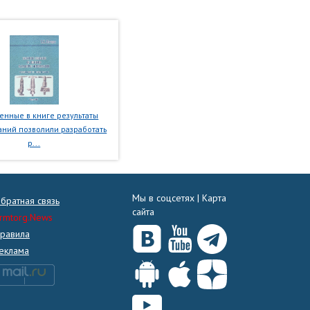
нные в книге результаты
ний позволили разработать
р...
Мы в соцсетях |
Карта
братная связь
сайта
rmtorg.News
равила
еклама