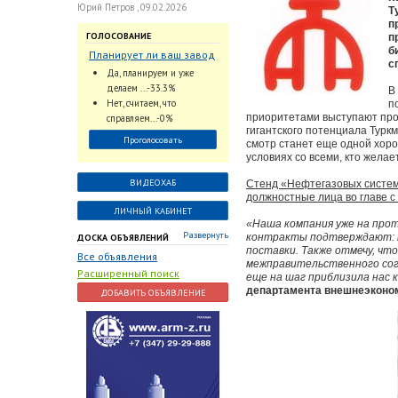
Юрий Петров , 09.02.2026
Т
п
ГОЛОСОВАНИЕ
п
б
Планирует ли ваш завод
с
использовать
Да, планируем и уже
промышленный
делаем ...-33.3%
В
интеллект и цифровые
Нет, считаем, что
п
заказы для ускорения
приоритетами выступают про
справляем...-0%
обработки заказов и
гигантского потенциала Турк
Проголосовать
смотр станет еще одной хор
оперативной отгрузки
условиях со всеми, кто желае
продукции конечному
потребителю?
ВИДЕОХАБ
Стенд «Нефтегазовых систем
должностные лица во главе 
ЛИЧНЫЙ КАБИНЕТ
«Наша компания уже на про
Развернуть
контракты подтверждают: н
ДОСКА ОБЪЯВЛЕНИЙ
поставки. Также отмечу, чт
Все объявления
межправительственного сог
Расширенный поиск
еще на шаг приблизила нас 
департамента внешнеэконо
ДОБАВИТЬ ОБЪЯВЛЕНИЕ