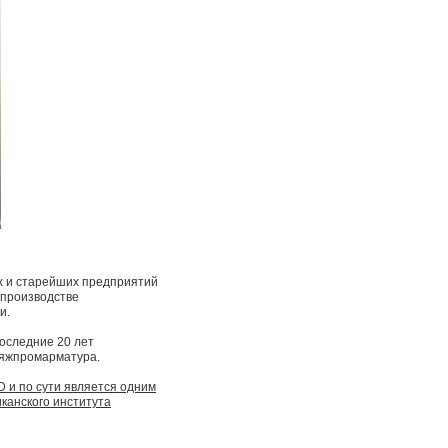
х и старейших предприятий
 производстве
и.
последние 20 лет
Тяжпромарматура.
D и по сути является одним
канского института