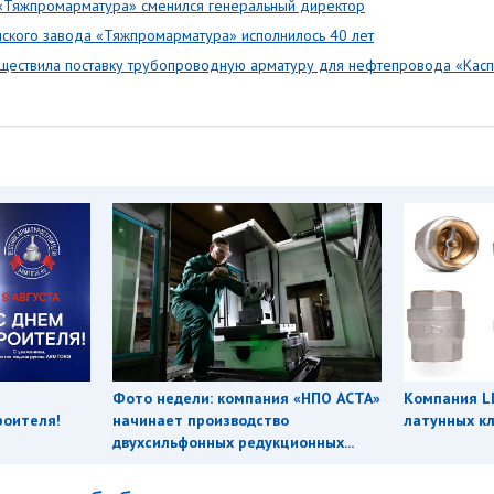
«Тяжпромарматура» сменился генеральный директор
нского завода «Тяжпромарматура» исполнилось 40 лет
ществила поставку трубопроводную арматуру для нефтепровода «Кас
Фото недели: компания «НПО АСТА»
Компания L
роителя!
начинает производство
латунных кл
двухсильфонных редукционных...