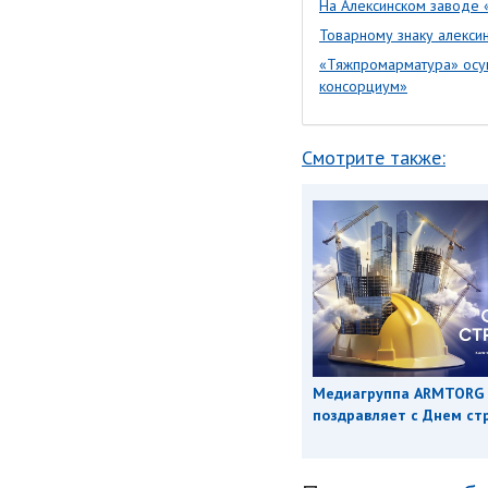
На Алексинском заводе 
Товарному знаку алекси
«Тяжпромарматура» осу
консорциум»
Смотрите также:
Медиагруппа ARMTORG
поздравляет с Днем ст