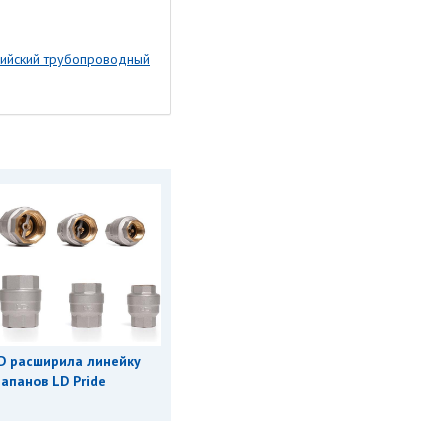
пийский трубопроводный
D расширила линейку
апанов LD Pride