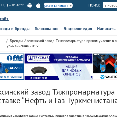
ПОИСК
в новос
585, $ — 81.4077
Select Language
▼
 сайт
аводы и бренды
Голосование
Энциклопедия
Написать
Бренды: Алексинский завод Тяжпромарматура принял участие в вы
Туркменистана 2013”
ксинский завод Тяжпромарматура
ставке “Нефть и Газ Туркменистан
омпания «Нефтегазовые системы» приняла участие в 18-ой Международно