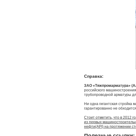
Справка:
ЗАО «Тяжпромарматура» (А
российского машиностроения.
трубопроводной арматуры дл
Ни одна гигантская стройка 
гарантированно не обходится
Стоит отметить, что в 2012 
из первых машиностроительн
нефти(API) на протяжении ст
Полезные ссылки: