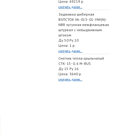
Цена: 69219 р.
смотреть далее...
Задвижка шиберная
ВЭЛСТОК VA- 013- 01- HW(N)-
NBR чугунная межфланцевая
штурвал с невыдвижным
штоком
Ду 50 Ру 10
Цена: 1 р.
смотреть далее...
Счетчик тепла крыльчатый
СТК- 15- 0, 6 M- BUS
Ду 15 Ру 16
Цена: 3640 р.
смотреть далее...