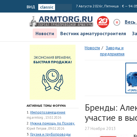
вид
7 Августа 2026г, Пятница
€ — 94.0
Весь
Новости
Вестник арматуростроителя
З
Новости
Заводы и
предприятия
Бренды: Але
АКТИВНЫЕ ТЕМЫ ФОРУМА
1.
Импортозамещение
участие в вы
mg.armtorg , 13.02.2026
2.
Нужна помощь по Пскову.
27 Ноября 2013
Юрий Петров , 09.02.2026
3.
Грузия и трубопроводы
К