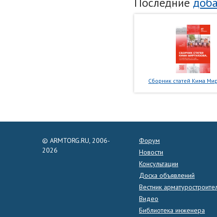
Последние
доба
Сборник статей Кима Мир
© ARMTORG.RU, 2006-
Форум
2026
Новости
Консультации
Доска объявлений
Вестник арматуростроите
Видео
Библиотека инженера