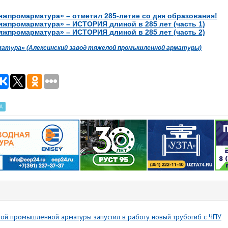
яжпромарматура» – отметил 285-летие со дня образования!
яжпромарматура» – ИСТОРИЯ длиной в 285 лет (часть 1)
яжпромарматура» – ИСТОРИЯ длиной в 285 лет (часть 2)
атура» (Алексинский завод тяжелой промышленной арматуры)
А
лой промышленной арматуры запустил в работу новый трубогиб с ЧПУ