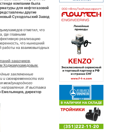
а стенде компании была
арматуры для нефтегазовой
представлены другие
 новый Суходольский Завод
дымухамедов отметил, что
, где главными
эффективную реализацию
уверенность, что нынешний
й работы на взаимовыгодных
паний-заказчиков,
ом Ходжамухамедовым.
едные заключенные
и и своевременности его
ия международного
 направление. И выставка
р Емельянцев, директор