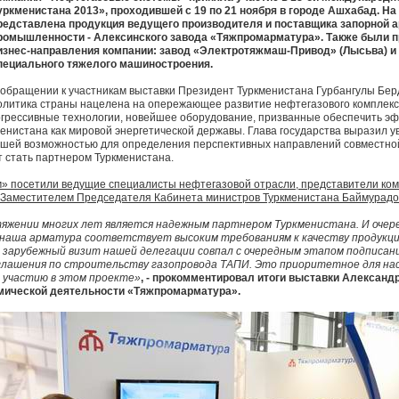
уркменистана 2013», проходившей с 19 по 21 ноября в городе Ашхабад. Н
редставлена продукция ведущего производителя и поставщика запорной 
ромышленности - Алексинского завода «Тяжпромарматура». Также были 
изнес-направления компании: завод «Электротяжмаш-Привод» (Лысьва) и
пециального тяжелого машиностроения.
 обращении к участникам выставки Президент Туркменистана Гурбангулы Бер
олитика страны нацелена на опережающее развитие нефтегазового комплекса
грессивные технологии, новейшее оборудование, призванные обеспечить 
менистана как мировой энергетической державы. Глава государства выразил 
ошей возможностью для определения перспективных направлений совместно
т стать партнером Туркменистана.
» посетили ведущие специалисты нефтегазовой отрасли, представители ком
с Заместителем Председателя Кабинета министров Туркменистана Баймурад
тяжении многих лет является надежным партнером Туркменистана. И очер
аша арматура соответствует высоким требованиям к качеству продукци
о зарубежный визит нашей делегации совпал с очередным этапом подписан
лашения по строительству газопровода ТАПИ. Это приоритетное для нас
к участию в этом проекте»
, - прокомментировал итоги выставки Александ
мической деятельности «Тяжпромарматура».