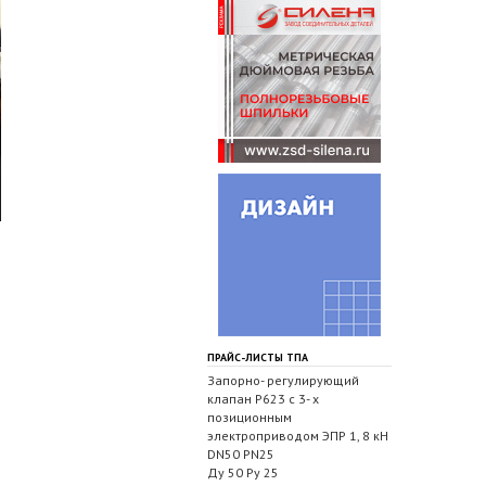
ПРАЙС-ЛИСТЫ ТПА
Запорно- регулирующий
клапан Р623 с 3- х
позиционным
электроприводом ЭПР 1, 8 кН
DN50 PN25
Ду 50 Ру 25