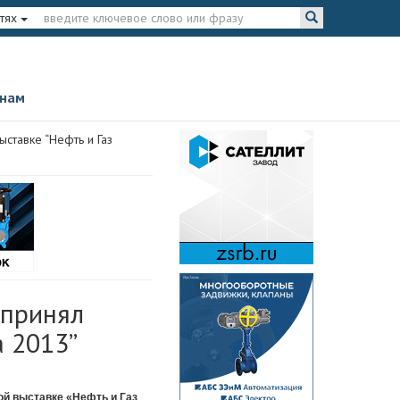
тях
 нам
ставке “Нефть и Газ
 принял
а 2013”
й выставке «Нефть и Газ