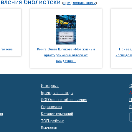
вления библиотеки
(
предложить книгу
)
гаязова
Книга Олега Шпакова «Моя жизнь и
Приведе
арматура» жизнь автора от
исследова
рождения...
Интервью
О
Бренды и заводы
A
ЛОГОтипы и обозначения
П
Справочник
Р
ля
Каталог компаний
ТОП-рейтинг
Выставки