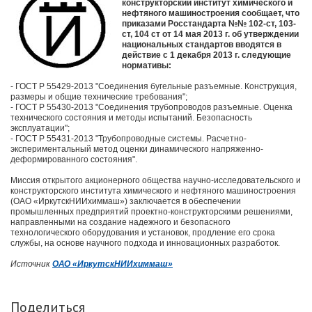
конструкторский институт химического и
нефтяного машиностроения сообщает, что
приказами Росстандарта №№ 102-ст, 103-
ст, 104 ст от 14 мая 2013 г. об утверждении
национальных стандартов вводятся в
действие с 1 декабря 2013 г. следующие
нормативы:
- ГОСТ Р 55429-2013 "Соединения бугельные разъемные. Конструкция,
размеры и общие технические требования";
- ГОСТ Р 55430-2013 "Соединения трубопроводов разъемные. Оценка
технического состояния и методы испытаний. Безопасность
эксплуатации";
- ГОСТ Р 55431-2013 "Трубопроводные системы. Расчетно-
экспериментальный метод оценки динамического напряженно-
деформированного состояния".
Миссия открытого акционерного общества научно-исследовательского и
конструкторского института химического и нефтяного машиностроения
(ОАО «ИркутскНИИхиммаш») заключается в обеспечении
промышленных предприятий проектно-конструкторскими решениями,
направленными на создание надежного и безопасного
технологического оборудования и установок, продление его срока
службы, на основе научного подхода и инновационных разработок.
Источник
ОАО «ИркутскНИИхиммаш»
Поделиться