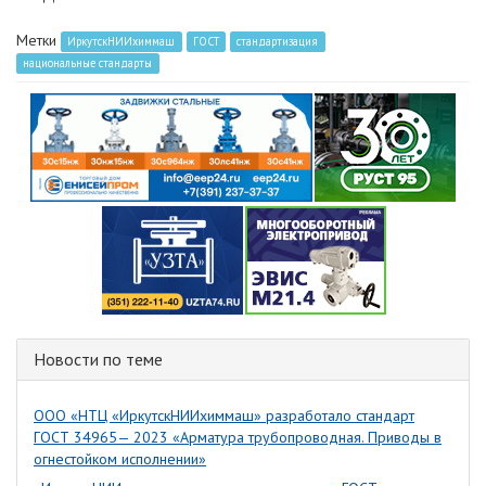
Метки
ИркутскНИИхиммаш
ГОСТ
стандартизация
национальные стандарты
Новости по теме
ООО «НТЦ «ИркутскНИИхиммаш» разработало стандарт
ГОСТ 34965— 2023 «Арматура трубопроводная. Приводы в
огнестойком исполнении»