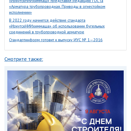
«ИркутскНИИхиммаш» представил редакцию ГОСТа
«Арматура трубопроводная. Приводы в огнестойком
исполнении»
В 2022 году начнется действие стандарта
«ИркутскНИИхиммаша» об использовании бугельных
соединений в трубопроводной арматуре
Стандартинформ готовит к выпуску ИУС № 1—2016
Смотрите также: