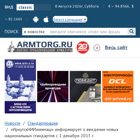
вид
8 Августа 2026г, Суббота
€ — 94.8366, $
— 82.1665
Select Language
▼
ПОИСК
в новостях
Весь сайт
Новости
Стандартизация
«ИркутскНИИхиммаш» информирует о введении новых
национальных стандартов с 1 декабря 2013 г.