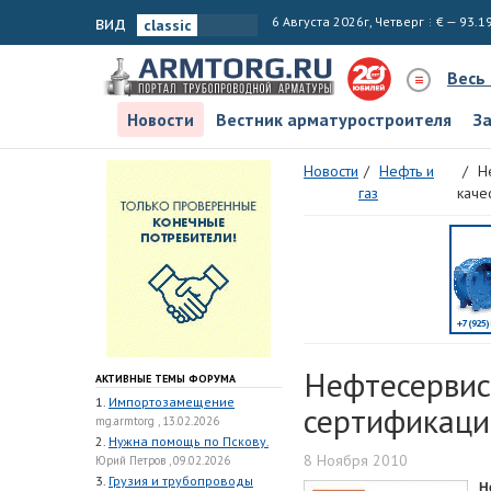
вид
6 Августа 2026г, Четверг
€ — 93.1
Весь
Новости
Вестник арматуростроителя
З
Новости
Нефть и
Н
газ
каче
Нефтесерви
АКТИВНЫЕ ТЕМЫ ФОРУМА
1.
Импортозамещение
сертификаци
mg.armtorg , 13.02.2026
2.
Нужна помощь по Пскову.
8 Ноября 2010
Юрий Петров , 09.02.2026
3.
Грузия и трубопроводы
Н