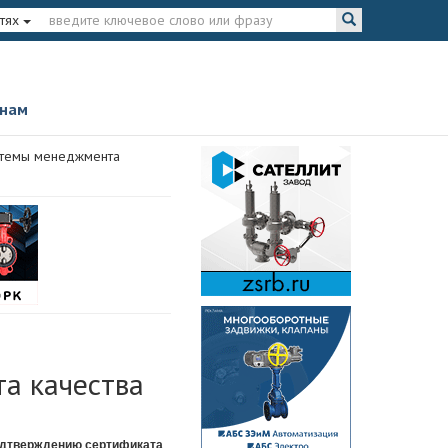
тях
 нам
стемы менеджмента
а качества
одтверждению сертификата