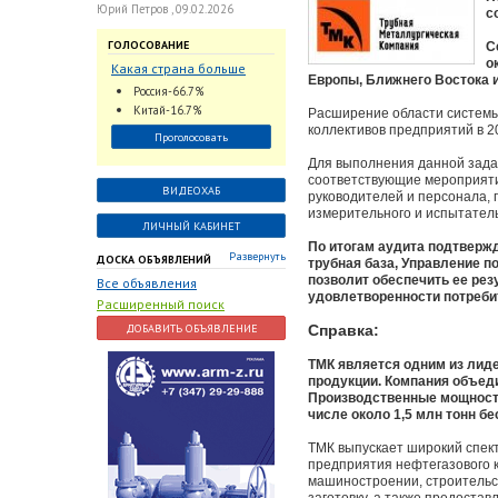
Юрий Петров , 09.02.2026
с
ГОЛОСОВАНИЕ
С
о
Какая страна больше
Европы, Ближнего Востока и
всего поставляет
Россия-66.7%
трубопроводную
Китай-16.7%
Расширение области системы
арматуру в химическую
коллективов предприятий в 20
Проголосовать
отрасль?
Для выполнения данной зада
соответствующие мероприяти
ВИДЕОХАБ
руководителей и персонала, 
измерительного и испытател
ЛИЧНЫЙ КАБИНЕТ
По итогам аудита подтверж
Развернуть
ДОСКА ОБЪЯВЛЕНИЙ
трубная база, Управление 
позволит обеспечить ее ре
Все объявления
удовлетворенности потреби
Расширенный поиск
ДОБАВИТЬ ОБЪЯВЛЕНИЕ
Справка:
ТМК является одним из лиде
продукции. Компания объед
Производственные мощности 
числе около 1,5 млн тонн б
ТМК выпускает широкий спект
предприятия нефтегазового к
машиностроении, строительст