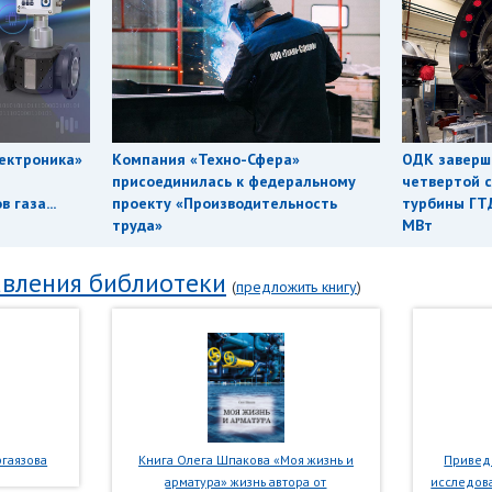
ектроника»
Компания «Техно-Сфера»
ОДК заверш
присоединилась к федеральному
четвертой с
 газа...
проекту «Производительность
турбины ГТ
труда»
МВт
вления библиотеки
(
предложить книгу
)
гаязова
Книга Олега Шпакова «Моя жизнь и
Приведе
арматура» жизнь автора от
исследова