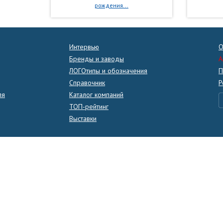
рождения...
Интервью
О
Бренды и заводы
A
ЛОГОтипы и обозначения
П
Справочник
Р
ля
Каталог компаний
ТОП-рейтинг
Выставки