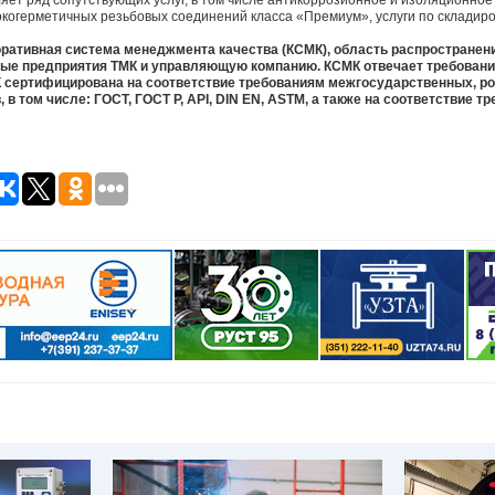
вляет ряд сопутствующих услуг, в том числе антикоррозионное и изоляционное
окогерметичных резьбовых соединений класса «Премиум», услуги по складиро
оративная система менеджмента качества (КСМК), область распространен
ые предприятия ТМК и управляющую компанию. КСМК отвечает требования
 сертифицирована на соответствие требованиям межгосударственных, ро
в том числе: ГОСТ, ГОСТ Р, API, DIN EN, ASTM, а также на соответствие т