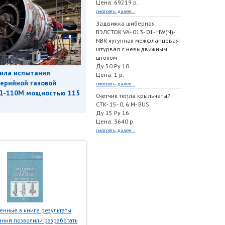
Цена: 69219 р.
смотреть далее...
Задвижка шиберная
ВЭЛСТОК VA- 013- 01- HW(N)-
NBR чугунная межфланцевая
штурвал с невыдвижным
штоком
Ду 50 Ру 10
ила испытания
Цена: 1 р.
ерийной газовой
смотреть далее...
Д-110М мощностью 115
Счетчик тепла крыльчатый
СТК- 15- 0, 6 M- BUS
Ду 15 Ру 16
Цена: 3640 р.
смотреть далее...
нные в книге результаты
ний позволили разработать