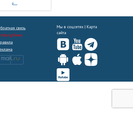
р...
Мы в соцсетях |
Карта
братная связь
сайта
rmtorg.News
равила
еклама