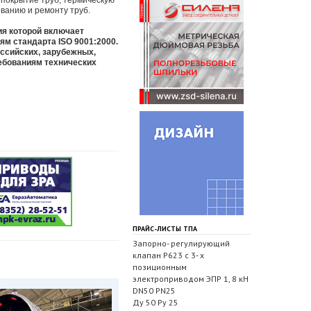
 покрытие труб, термическую
ванию и ремонту труб.
ия которой включает
м стандарта ISO 9001:2000.
ссийских, зарубежных,
ребованиям технических
ПРАЙС-ЛИСТЫ ТПА
Запорно- регулирующий
клапан Р623 с 3- х
позиционным
электроприводом ЭПР 1, 8 кН
DN50 PN25
Ду 50 Ру 25