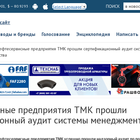
ПОИСК
в новос
901, $ — 80.9293
Select Language
▼
 сайт
аводы и бренды
Голосование
Энциклопедия
Написать
ефтесервисные предприятия ТМК прошли сертификационный аудит си
ства
сные предприятия ТМК прошли
онный аудит системы менеджмент
ефтесервисные предприятия ТМК успешно прошли надзорный аудит по п