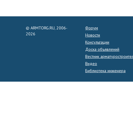
© ARMTORG.RU, 2006-
Форум
2026
Новости
Консультации
Доска объявлений
Вестник арматуростроите
Видео
Библиотека инженера