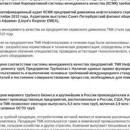
оответствия Корпоративной системы менеджмента качества (КСМК) требов
ертификационный аудит КСМК предприятий дивизиона нефтегазового серв
ктябре 2010 года. Аудитором выступил Санкт-Петербургский филиал обще
 Африки» (Lloyd’s Register EMEA).
 менеджмента качества на предприятия сервисного дивизиона ТМК стало одн
10 году.
чи на предприятиях ТМК Нефтегазсервис в течение года были организованы
я - разработана нормативная и техническая документация, определены отв
проведено обучение специалистов, проведена аттестация технологического, 
ьного оборудования.
дено соответствие системы менеджмента качества предприятий: ТМК Неф
по ремонту труб, Предприятие Трубопласт. Наличие единых правил функц
зультативность и выполнение основных требований международного станд
телей и постоянное совершенствование процессов, необходимых для пов
ров мирового трубного бизнеса и крупнейшим в России производителем и
иняет производственные предприятия, расположенные в России, США, Ру
ТМК позволяют ежегодно выпускать 6,5 млн тонн труб, включая 2,9 млн 
есшовных OCTG труб.
р трубной продукции, потребителями которой являются компании различных 
омплекса. Продукция ТМК используется также в химической промышленности,
ве, сельском хозяйстве и других отраслях. Компания выпускает бесшовные и