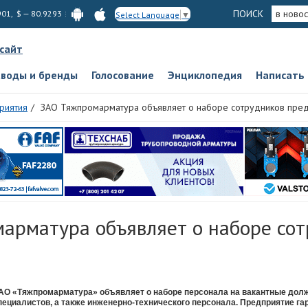
ПОИСК
в новос
901, $ — 80.9293
Select Language
▼
 сайт
аводы и бренды
Голосование
Энциклопедия
Написать
риятия
ЗАО Тяжпромарматура объявляет о наборе сотрудников пре
арматура объявляет о наборе со
АО «Тяжпромарматура» объявляет о наборе персонала на вакантные дол
пециалистов, а также инженерно-технического персонала. Предприятие га