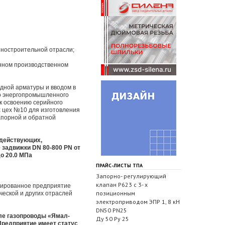
иностроительной отрасли;
енном производственном
дной арматуры и вводом в
го энергопромышленного
к освоению серийного
х цех №10 для изготовления
апорной и обратной
 действующих,
 задвижки DN 80-800 PN от
до 20.0 МПа
ПРАЙС-ЛИСТЫ ТПА
Запорно- регулирующий
клапан Р623 с 3- х
зированное предприятие
позиционным
ческой и других отраслей
электроприводом ЭПР 1, 8 кН
DN50 PN25
сле газопроводы «Ямал-
Ду 50 Ру 25
Предприятие имеет статус