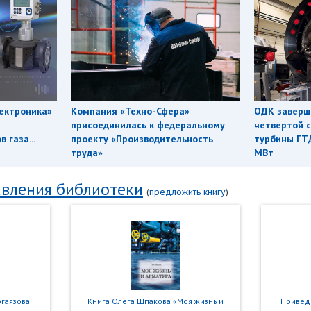
ектроника»
Компания «Техно-Сфера»
ОДК заверш
присоединилась к федеральному
четвертой с
 газа...
проекту «Производительность
турбины ГТ
труда»
МВт
вления библиотеки
(
предложить книгу
)
гаязова
Книга Олега Шпакова «Моя жизнь и
Приведе