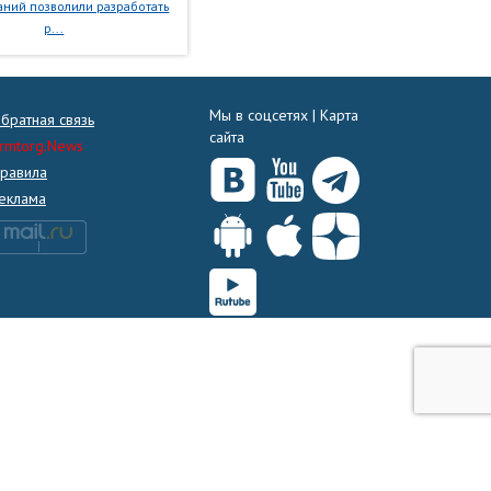
ний позволили разработать
р...
Мы в соцсетях |
Карта
братная связь
сайта
rmtorg.News
равила
еклама