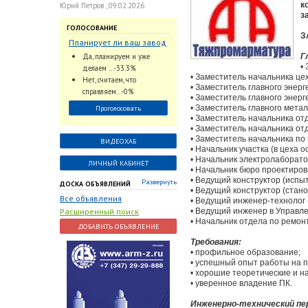
к
Юрий Петров , 09.02.2026
з
ГОЛОСОВАНИЕ
З
Планирует ли ваш завод
использовать
Да, планируем и уже
Г
промышленный
•
делаем ...-33.3%
интеллект и цифровые
• Заместитель начальника це
Нет, считаем, что
• Заместитель главного энерг
заказы для ускорения
справляем...-0%
• Заместитель главного энер
обработки заказов и
• Заместитель главного мета
Проголосовать
оперативной отгрузки
• Заместитель начальника от
продукции конечному
• Заместитель начальника от
потребителю?
• Заместитель начальника по
ВИДЕОХАБ
• Начальник участка (в цеха 
• Начальник электролаборат
ЛИЧНЫЙ КАБИНЕТ
• Начальник бюро проектиро
• Ведущий конструктор (испы
Развернуть
ДОСКА ОБЪЯВЛЕНИЙ
• Ведущий конструктор (стано
Все объявления
• Ведущий инженер-технолог 
Расширенный поиск
• Ведущий инженер в Управл
• Начальник отдела по ремо
ДОБАВИТЬ ОБЪЯВЛЕНИЕ
Требования:
• профильное образование;
• успешный опыт работы на п
• хорошие теоретические и н
• уверенное владение ПК.
Инженерно-технический пе