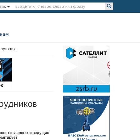
тях
 нам
дприятия
трудников
жности главных и ведущих
рантирует