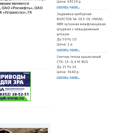
Цена: 69219 р.
чиками являются
смотреть далее...
», ОАО «Роснефть», ОАО
 «Узтрансгаз», ГК
Задвижка шиберная
ВЭЛСТОК VA- 013- 01- HW(N)-
NBR чугунная межфланцевая
штурвал с невыдвижным
штоком
Ду 50 Ру 10
Цена: 1 р.
смотреть далее...
Счетчик тепла крыльчатый
СТК- 15- 0, 6 M- BUS
Ду 15 Ру 16
Цена: 3640 р.
смотреть далее...