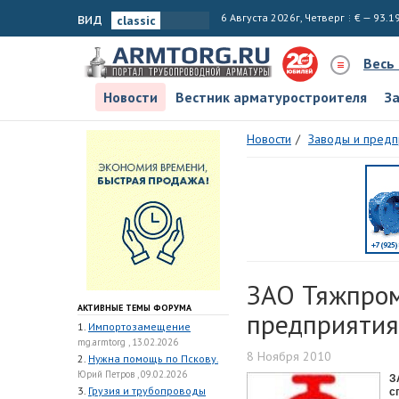
вид
6 Августа 2026г, Четверг
€ — 93.1
Весь
Новости
Вестник арматуростроителя
З
Новости
Заводы и предп
ЗАО Тяжпром
АКТИВНЫЕ ТЕМЫ ФОРУМА
предприятия
1.
Импортозамещение
mg.armtorg , 13.02.2026
8 Ноября 2010
2.
Нужна помощь по Пскову.
Юрий Петров , 09.02.2026
З
3.
Грузия и трубопроводы
с