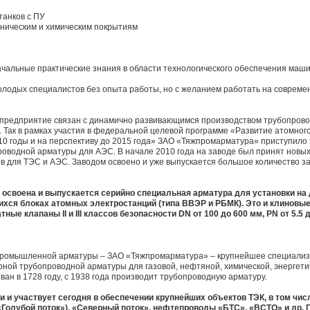
танков с ПУ
аническим и химическим покрытиям
ачальные практические знания в области технологического обеспечения маш
олодых специалистов без опыта работы, но с желанием работать на соврем
 предприятие связан с динамично развивающимся производством трубопрово
. Так в рамках участия в федеральной целевой программе «Развитие атомно
10 годы и на перспективу до 2015 года» ЗАО «Тяжпромарматура» приступило 
оводной арматуры для АЭС. В начале 2010 года на заводе был принят новы
в для ТЭС и АЭС. Заводом освоено и уже выпускается большое количество з
 освоена и выпускается серийно специальная арматура для установки на
хся блоках атомных электростанций (типа ВВЭР и РБМК). Это и клиновые
атные клапаны II и III классов безопасности DN от 100 до 600 мм, PN от 5.5 
 промышленной арматуры – ЗАО «Тяжпромарматура» – крупнейшее специали
рной трубопроводной арматуры для газовой, нефтяной, химической, энергети
ан в 1728 году, с 1938 года производит трубопроводную арматуру.
 и участвует сегодня в обеспечении крупнейших объектов ТЭК, в том чи
«Голубой поток»), «Северный поток», нефтепроводы «БТС», «ВСТО» и др. 