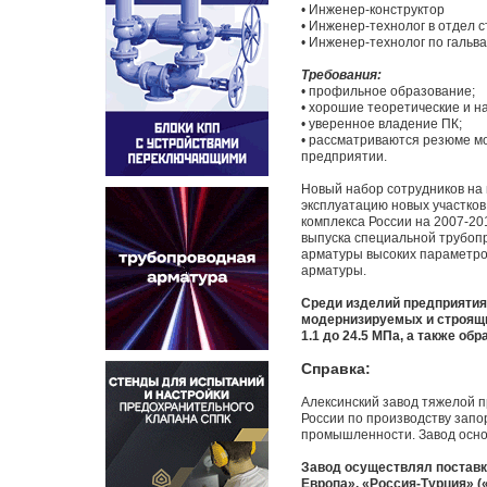
• Инженер-конструктор
• Инженер-технолог в отдел с
• Инженер-технолог по гальв
Требования:
• профильное образование;
• хорошие теоретические и н
• уверенное владение ПК;
• рассматриваются резюме м
предприятии.
Новый набор сотрудников на
эксплуатацию новых участков
комплекса России на 2007-20
выпуска специальной трубопр
арматуры высоких параметро
арматуры.
Среди изделий предприятия
модернизируемых и строящи
1.1 до 24.5 МПа, а также обр
Справка:
Алексинский завод тяжелой
России по производству запо
промышленности. Завод основ
Завод осуществлял поставки
Европа», «Россия-Турция» (