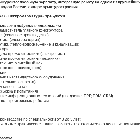
онкурентоспособную зарплату, интересную работу на одном из крупнейш
аводов России, лидере арматуростроения.
АО «Тяжпромарматура» требуются:
лавные и ведущие специалисты
 Заместитель главного конструктора
ха (основное производство)
етика (электроэнергия)
гетика (тепло-водоснабжение и канализация)
ллурга
дела промэлектроники (электроника)
дела промэлектроники (механика)
 технике в литейный цех
основного производства)
ории
вания нестандартного оборудования
тательная оснастка)
чная оснастка)
(сборка и испытания)
ение информационных технологий (внедрение ERP, PDM, CRM)
нтно-строительным работам
роизводстве по специальности от 3 до 5 лет;
ачальные практические знания в области технологического обеспечения маш
рсонал