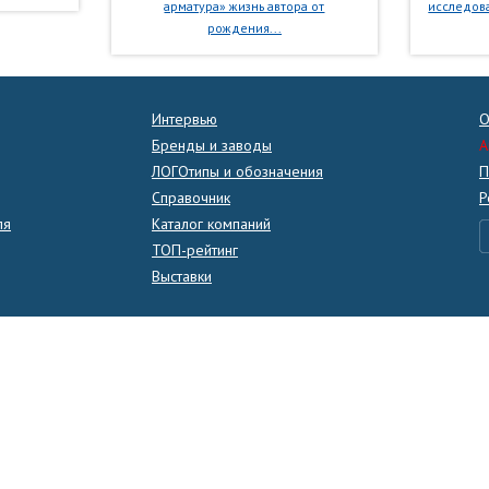
арматура» жизнь автора от
исследова
рождения...
Интервью
О
Бренды и заводы
A
ЛОГОтипы и обозначения
П
Справочник
Р
ля
Каталог компаний
ТОП-рейтинг
Выставки