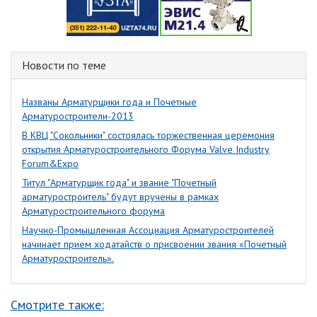
Новости по теме
Названы Арматурщики года и Почетные
Арматуростроители-2013
В КВЦ "Сокольники" состоялась торжественная церемония
открытия Арматуростроительного Форума Valve Industry
Forum&Expo
Титул "Арматурщик года" и звание "Почетный
арматуростроитель" будут вручены в рамках
Арматуростроительного форума
Научно-Промышленная Ассоциация Арматуростроителей
начинает прием ходатайств о присвоении звания «Почетный
Арматуростроитель».
Смотрите также: