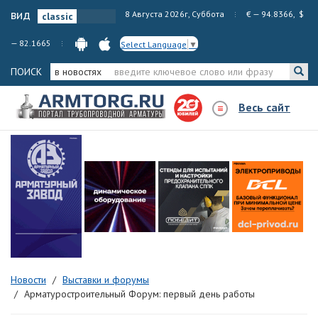
вид
8 Августа 2026г, Суббота
€ — 94.8366, $
— 82.1665
Select Language
▼
ПОИСК
в новостях
Весь сайт
Новости
Выставки и форумы
Арматуростроительный Форум: первый день работы