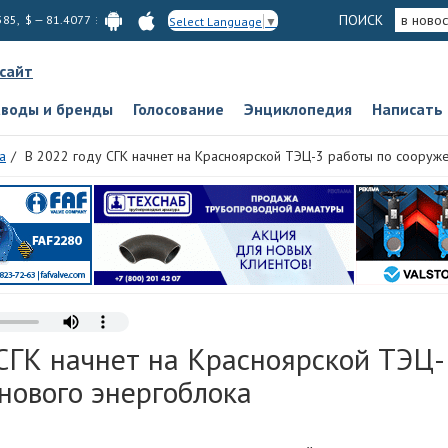
ПОИСК
в новос
585, $ — 81.4077
Select Language
▼
 сайт
аводы и бренды
Голосование
Энциклопедия
Написать
а
В 2022 году СГК начнет на Красноярской ТЭЦ-3 работы по сооруж
 СГК начнет на Красноярской ТЭЦ-
нового энергоблока