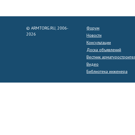
© ARMTORG.RU, 2006-
Форум
2026
Новости
Консультации
Доска объявлений
Вестник арматуростроите
Видео
Библиотека инженера