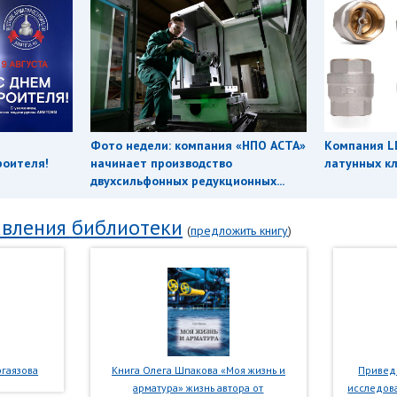
Фото недели: компания «НПО АСТА»
Компания L
роителя!
начинает производство
латунных кл
двухсильфонных редукционных...
вления библиотеки
(
предложить книгу
)
гаязова
Книга Олега Шпакова «Моя жизнь и
Приведе
арматура» жизнь автора от
исследова