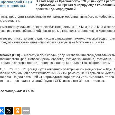
В этом году на Красноярской ТЭЦ-3 начнутся рабо
энергоблока. Сибирская генерирующая компания н
проекта 27,5 млрд рублей.
иалисты приступят к строительно-монтажным мероприятиям. Уже приобретено
производства.
возможность увеличить электрическую мощность на 185 МВт, с 208 МВт и тепло
беспечить тепловой энергией новые жилые кварталы, строящиеся в Красноярск
я возвести на станции градирню для охлаждения технологической воды, при
т создать замкнутый цикл использования воды и не брать ее из Енисея.
мпания (СГК)
– энергетический холдинг, осуществляющий свою деятельность
Красноярского края, Новосибирской области, Республики Хакасия, Республики
 тепло- и электроэнергии, передача и поставка тепла и ГВС потребителям.
ЭС, 1 ГТЭС и 18 ТЭЦ общей установленной электрической мощностью – 10,9 
 тепловые сети общей протяженностью 9 777 км, ремонтные и сервисные компа
оярска. На долю станций СГК приходится порядка 23-25 % выработки тепла 
нность персонала компаний Группы СГК составляет 32 тысяч человек.
 по материалам ТАСС