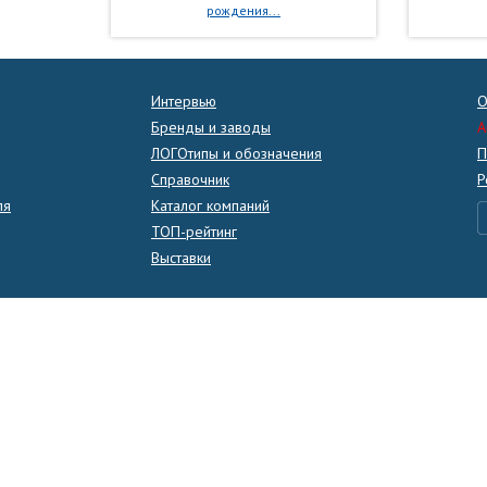
рождения...
Интервью
О
Бренды и заводы
A
ЛОГОтипы и обозначения
П
Справочник
Р
ля
Каталог компаний
ТОП-рейтинг
Выставки