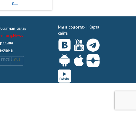
р...
Мы в соцсетях |
Карта
братная связь
сайта
rmtorg.News
равила
еклама