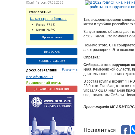
Юрий Петров , 09.02.2026
ГОЛОСОВАНИЕ
Какая страна больше
Так, в скором времени спец
всего поставляет
котел и турбина российского 
Россия-57.1%
трубопроводную
Китай-28.6%
Запуск нового объекта даст 
арматуру в химическую
с 582 Гкал/ч. Это поможет о
Проголосовать
отрасль?
Помимо этого, СГК собираетс
электроэнергии. Это позволи
ВИДЕОХАБ
Справка:
ЛИЧНЫЙ КАБИНЕТ
Сибирская генерирующая ко
края, Кемеровской области, 
Развернуть
ДОСКА ОБЪЯВЛЕНИЙ
деятельности – производство
Все объявления
В состав группы входят 4 ГР
Расширенный поиск
23,9 тыс. Гкал/час, а также
ДОБАВИТЬ ОБЪЯВЛЕНИЕ
управляющая компания Красн
энергосистемы Сибири. Числе
Пресс-служба МГ ARMTORG
Поделиться