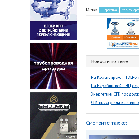
Метки
Энергетика
теплоэнерг
Новости по теме
На Красноярской ТЭЦ‑3 
На Барабинской ТЭЦ осу
Энергетики СГК продолж
СГК приступила к актив
Смотрите также: