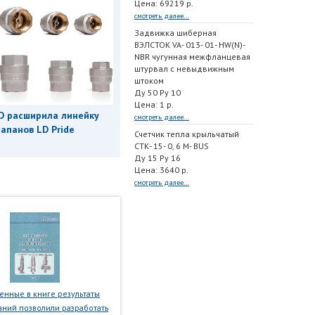
Цена: 69219 р.
смотреть далее...
Задвижка шиберная
ВЭЛСТОК VA- 013- 01- HW(N)-
NBR чугунная межфланцевая
штурвал с невыдвижным
штоком
Ду 50 Ру 10
Цена: 1 р.
D расширила линейку
смотреть далее...
апанов LD Pride
Счетчик тепла крыльчатый
СТК- 15- 0, 6 M- BUS
Ду 15 Ру 16
Цена: 3640 р.
смотреть далее...
нные в книге результаты
ний позволили разработать