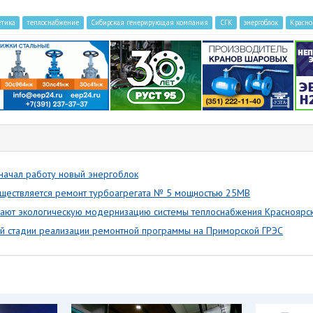
етика
теплоснабжение
Сибирская генерирующая компания
СГК
энергоблок
Красно
начал работу новый энергоблок
ществляется ремонт турбоагрегата № 5 мощностью 25МВ
ают экологическую модернизацию системы теплоснабжения Красноярс
ной стадии реализации ремонтной программы на Приморской ГРЭС