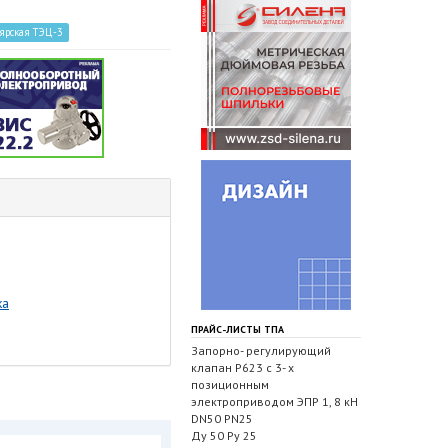
ярская ТЭЦ-3
ка
ПРАЙС-ЛИСТЫ ТПА
Запорно- регулирующий
клапан Р623 с 3- х
позиционным
электроприводом ЭПР 1, 8 кН
DN50 PN25
Ду 50 Ру 25