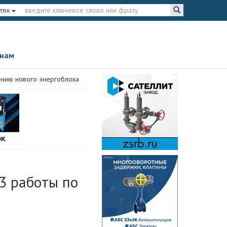
тях
 нам
ению нового энергоблока
3 работы по