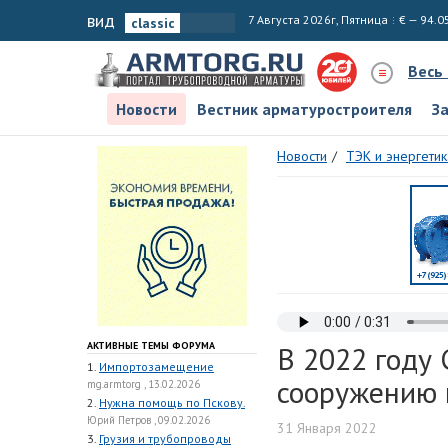
вид
7 Августа 2026г, Пятница
€ — 94.0
Весь
Новости
Вестник арматуростроителя
З
Новости
ТЭК и энергетик
АКТИВНЫЕ ТЕМЫ ФОРУМА
В 2022 году
1.
Импортозамещение
сооружению 
mg.armtorg , 13.02.2026
2.
Нужна помощь по Пскову.
Юрий Петров , 09.02.2026
31 Января 2022
3.
Грузия и трубопроводы