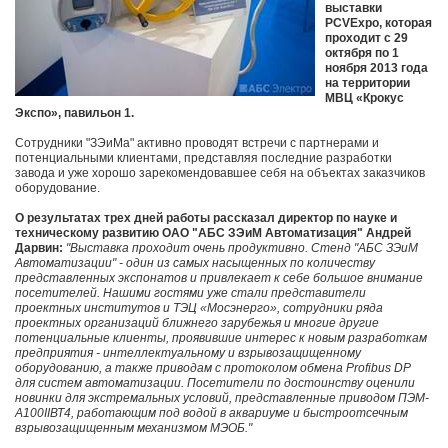
выставки
PCVExpo, которая
проходит с 29
октября по 1
ноября 2013 года
на территории
МВЦ «Крокус
Экспо», павильон 1.
Сотрудники "ЗЭиМа" активно проводят встречи с партнерами и
потенциальными клиентами, представляя последние разработки
завода и уже хорошо зарекомендовавшее себя на объектах заказчиков
оборудование.
О результатах трех дней работы рассказал директор по науке и
техническому развитию ОАО "АБС ЗЭиМ Автоматизация" Андрей
Дарвин:
"Выставка проходит очень продуктивно. Стенд "АБС ЗЭиМ
Автоматизации" - один из самых насыщенных по количеству
представленных экспонатов и привлекает к себе большое внимание
посетителей. Нашими гостями уже стали представители
проектных институтов и ТЭЦ «Мосэнерго», сотрудники ряда
проектных организаций ближнего зарубежья и многие другие
потенциальные клиенты, проявившие интерес к новым разработкам
предприятия - интеллектуальному и взрывозащищенному
оборудованию, а также приводам с протоколом обмена Profibus DP
для систем автоматизации. Посетители по достоинству оценили
новинки для экстремальных условий, представленные приводом ПЭМ-
А100IIВТ4, работающим под водой в аквариуме и быстроотсечным
взрывозащищенным механизмом МЭОБ."