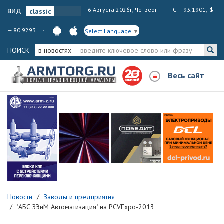
вид
6 Августа 2026г, Четверг
€ — 93.1901, $
— 80.9293
Select Language
▼
ПОИСК
в новостях
Весь сайт
Новости
Заводы и предприятия
"АБС ЗЭиМ Автоматизация" на PCVExpo-2013