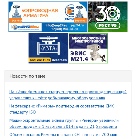
Новости по теме
На «Ижнефтемаше» стартует проект по производству станций
управления к нефтедобывающему оборудованию
Нефтесервис «Римеры» подтвердил соответствие СМК
стандарту ISO
Машиностроительные активы группы «Римера» увеличили
объем продаж в 1 квартале 2014 года на 21,5 процента
Объем поставок Римеры в страны СНГ превысил 700 млн