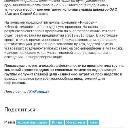
совместная работа внесет свой вклад на пути увеличения
производительности завода до 9500 электроцентробежных
установок в год»
, - комментирует исполнительный директор ОАО
«Алнас» Сергей Саченко.
На ижевском предприятии группы компаний «Римера» -
«Ижнефтемаше» – энергоаудит уже проведен. На основе его
результатов составлена программа по энергосбережению, которая
будет реализована на предприятии в 2013-2016 годах. В настоящее
время, в числе прочих мероприятий, осуществляется модернизация
(автоматизация) центрального теплового пункта, ведется замена
устаревших воздушно-тепловых завес на бескалориферные, установка
и диспетчеризация узлов учета тепловой энергии, замена ламп
освещения на энергосберегающие.
Повышение энергетической эффективности на предприятиях группы
компаний является одним из ключевых моментов модернизации
группы и служит главной цели - снижению затрат на производство и
выводу на рынок конкурентоспособных предложений для
нефтяников.
Пресс-центр
ГК «Римера»
Поделиться
Метки
модернизация завода
Римера
Ижнефтемаш
Алнас