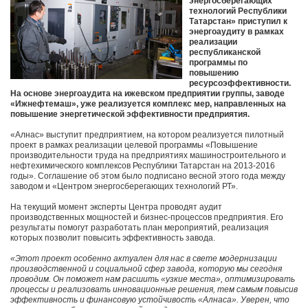
энергосберегающих
технологий Республики
Татарстан» приступил к
энергоаудиту в рамках
реализации
республиканской
программы по
повышению
ресурсоэффективности.
На основе энергоаудита на ижевском предприятии группы, заводе
«Ижнефтемаш», уже реализуется комплекс мер, направленных на
повышение энергетической эффективности предприятия.
«Алнас» выступит предприятием, на котором реализуется пилотный
проект в рамках реализации целевой программы «Повышение
производительности труда на предприятиях машиностроительного и
нефтехимического комплексов Республики Татарстан на 2013-2016
годы». Соглашение об этом было подписано весной этого года между
заводом и «Центром энергосберегающих технологий РТ».
На текущий момент эксперты Центра проводят аудит
производственных мощностей и бизнес-процессов предприятия. Его
результаты помогут разработать план мероприятий, реализация
которых позволит повысить эффективность завода.
«Этот проект особенно актуален для нас в свете модернизации
производственной и социальной сфер завода, которую мы сегодня
проводим. Он поможет нам расшить «узкие места», оптимизировать
процессы и реализовать инновационные решения, тем самым повысив
эффективность и финансовую устойчивость «Алнаса». Уверен, что