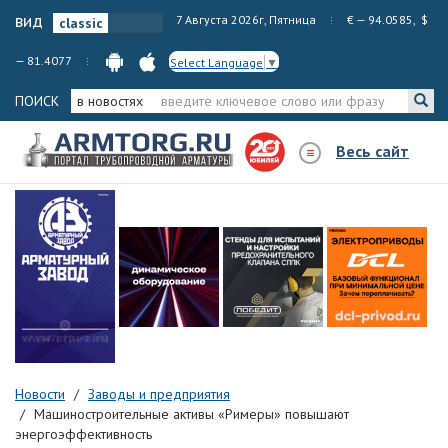
вид
7 Августа 2026г, Пятница
€ — 94.0585, $
— 81.4077
Select Language
▼
ПОИСК
в новостях
Весь сайт
Новости
Заводы и предприятия
Машиностроительные активы «Римеры» повышают
энергоэффективность